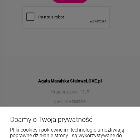
Agata Masalska StaloweLOVE.pl
Krajobrazowa 13/5
35-119 Rzeszów
572989669
Dbamy o Twoją prywatność
sklep@stalowelove.com.pl
Pliki cookies i pokrewne im technologie umożliwiają
poprawne działanie strony i są wykorzystywane do