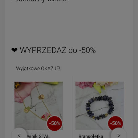
❤ WYPRZEDAŻ do -50%
Wyjątkowe OKAZJE!
-
50
%
-
50
%
Naszyjnik STAL
Bransoletka