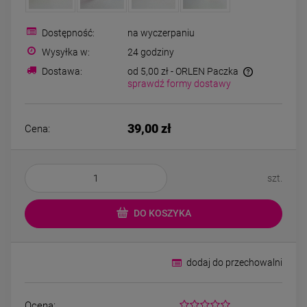
Bransoletka srebrna STAL
Bransoletka srebrn
CHIRURGICZNA
CHIRURGICZN
modułowa ażurowa
modułowa czar
Dostępność:
na wyczerpaniu
69,00 zł
79,00 zł
cyrkonie
koniczyny kryszta
Wysyłka w:
24 godziny
Dostawa:
od 5,00 zł
- ORLEN Paczka
sprawdź formy dostawy
DO KOSZYKA
DO KOSZYK
39,00 zł
Cena:
szt.
DO KOSZYKA
dodaj do przechowalni
Ocena: