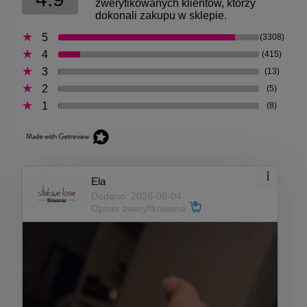
zweryfikowanych klientów, którzy
dokonali zakupu w sklepie.
5
(3308)
4
(415)
3
(13)
2
(5)
1
(8)
Ela
Dodano: 2026-08-04
Opinia zweryfikowana