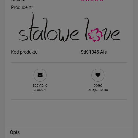
Producent:
Kolczyki STAL CHIRURGICZNA
Kolczyki STAL CHIRURGICZ
bigiel dla dziewczynek słonik
klipsy biały króliczek truska
39,00 zł
39,00 zł
Kod produktu:
StK-1045-Ais
DO KOSZYKA
DO KOSZYKA
zapytaj o
poleć
produkt
znajomemu
Opis