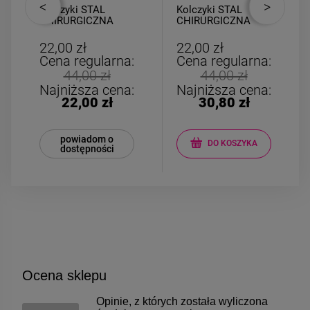
Kolczyki STAL
Kolczyki STAL
CHIRURGICZNA
CHIRURGICZNA
bigiel dla
wiszące zawijasy
dziewczynek
cyrkonie
22,00 zł
22,00 zł
czerwony motylek
Cena regularna:
Cena regularna:
44,00 zł
44,00 zł
Najniższa cena:
Najniższa cena:
22,00 zł
30,80 zł
powiadom o
DO KOSZYKA
dostępności
Ocena sklepu
Opinie, z których została wyliczona