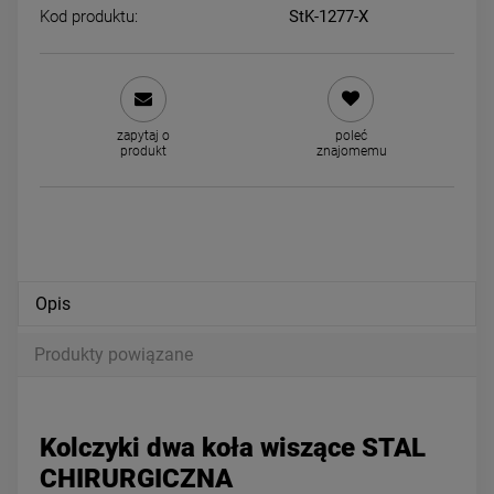
Kod produktu:
StK-1277-X
Naszyjnik STAL CHIRURGICZNA
Kolczyki STAL CHIRURGICZ
dla dziewczynek syrenka
bigiel dwa rzędy cyrkonii 1,7
zapytaj o
poleć
44,00 zł
39,00 zł
produkt
znajomemu
powiadom o dostępności
powiadom o dostępności
Opis
Produkty powiązane
Kolczyki dwa koła wiszące STAL
CHIRURGICZNA