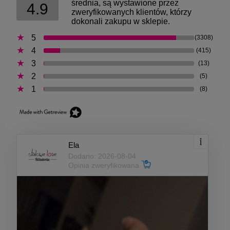
średnia, są wystawione przez
4.9
zweryfikowanych klientów, którzy
dokonali zakupu w sklepie.
5
(3308)
4
(415)
3
(13)
2
(5)
1
(8)
Ela
Dodano: 2026-08-04
Opinia zweryfikowana