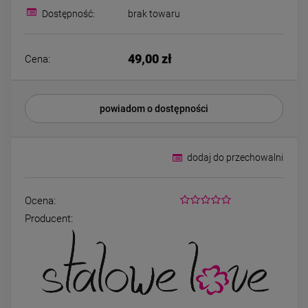
Bransoletka srebrna STAL
Bransoletka srebrn
Dostępność:
brak towaru
CHIRURGICZNA
CHIRURGICZN
modułowa ażurowa
modułowa czar
69,00 zł
79,00 zł
cyrkonie
koniczyny kryszta
49,00 zł
Cena:
DO KOSZYKA
DO KOSZYK
powiadom o dostępności
dodaj do przechowalni
Ocena:
Producent: