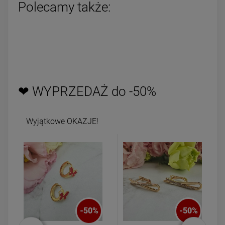
Polecamy także:
❤ WYPRZEDAŻ do -50%
Wyjątkowe OKAZJE!
-
50
%
-
50
%