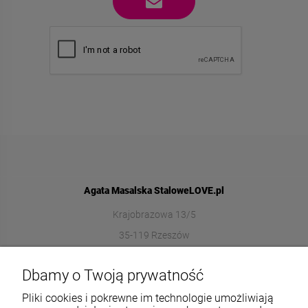
Agata Masalska StaloweLOVE.pl
Krajobrazowa 13/5
35-119 Rzeszów
572989669
Dbamy o Twoją prywatność
sklep@stalowelove.com.pl
Pliki cookies i pokrewne im technologie umożliwiają