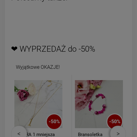
❤ WYPRZEDAŻ do -50%
Wyjątkowe OKAZJE!
-
50
%
-
50
%
CYFRA 1 mniejsza
Bransoletka