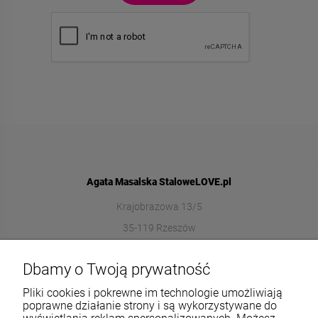
Agata Masalska StaloweLOVE.pl
Krajobrazowa 13/5
35-119 Rzeszów
572989669
Dbamy o Twoją prywatność
sklep@stalowelove.com.pl
Pliki cookies i pokrewne im technologie umożliwiają
poprawne działanie strony i są wykorzystywane do