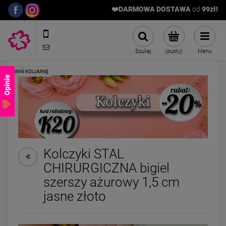
❤️DARMOWA DOSTAWA
od
9
9zł!
572989669
sklep@stalowelove.com.pl
Szukaj
(pusty)
Menu
Opinie
Kolczyki STAL
-
50
CHIRURGICZNA bigiel
Naszyjnik kamienie
ZESTAW bransoletki STA
szerszy ażurowy 1,5 cm
naturalne HEMATYT AGAT
CHIRURGICZNA gumkow
ciemny
białą czarna
jasne złoto
89,00 zł
29,50 zł
Cena regularna:
59,00
Najniższa cena:
29,50