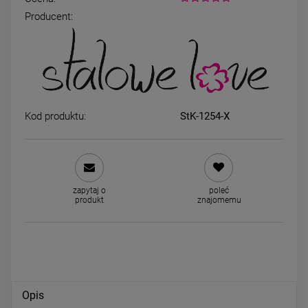
Producent:
Kolczyki STAL CHIRURGICZNA
Kolczyki STAL CHIRURGICZ
bigiel wiszące dwa kółka czarny
bigiel szerszy dół 1,5 cm
środek
59,00 zł
34,00 zł
Kod produktu:
StK-1254-X
DO KOSZYKA
DO KOSZYKA
zapytaj o
poleć
produkt
znajomemu
Opis