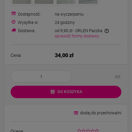
Bransoletka srebrna STAL
Bransoletka srebrna S
CHIRURGICZNA jodełka
CHIRURGICZNA żmij
cyrkonie
szeroka lejąca
Dostępność:
na wyczerpaniu
69,00 zł
49,00 zł
Wysyłka w:
24 godziny
Dostawa:
od 9,90 zł
- ORLEN Paczka
sprawdź formy dostawy
DO KOSZYKA
DO KOSZYKA
34,00 zł
Cena:
szt.
DO KOSZYKA
dodaj do przechowalni
Ocena: