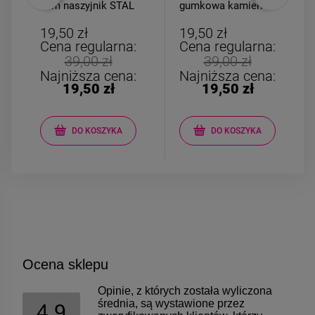
2cm naszyjnik STAL
gumkowa kamień
CHIRURGICZNA
AGAT dla DZIECI
różowo biała
19,50 zł
19,50 zł
Cena regularna:
Cena regularna:
39,00 zł
39,00 zł
Najniższa cena:
Najniższa cena:
19,50 zł
19,50 zł
DO KOSZYKA
DO KOSZYKA
Ocena sklepu
Opinie, z których została wyliczona
średnia, są wystawione przez
4.9