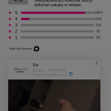
zweryfikowanych klientów, którzy
dokonali zakupu w sklepie.
5
(3307)
4
(415)
3
(13)
2
(5)
1
(8)
Ela
Dodano: 2026-08-04
Opinia zweryfikowana