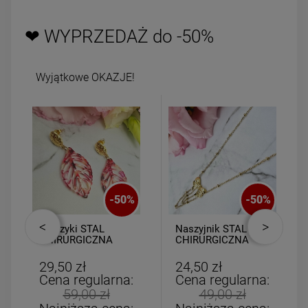
❤ WYPRZEDAŻ do -50%
Wyjątkowe OKAZJE!
-
50
%
-
50
%
Kolczyki STAL
Naszyjnik STAL
CHIRURGICZNA
CHIRURGICZNA
liście wiszące
kulki złote kokardka
burgundowe
łańcuszki
29,50 zł
24,50 zł
ażurowe
Cena regularna:
Cena regularna:
59,00 zł
49,00 zł