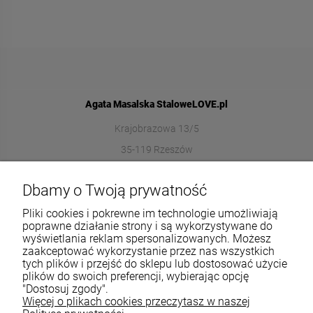
Agata Masalska StaloweLOVE.pl
Krajobrazowa 13/5
35-119 Rzeszów
572989669
Dbamy o Twoją prywatność
sklep@stalowelove.com.pl
Pliki cookies i pokrewne im technologie umożliwiają
poprawne działanie strony i są wykorzystywane do
wyświetlania reklam spersonalizowanych. Możesz
Informacje
zaakceptować wykorzystanie przez nas wszystkich
tych plików i przejść do sklepu lub dostosować użycie
O nas
plików do swoich preferencji, wybierając opcję
"Dostosuj zgody".
Więcej o plikach cookies przeczytasz w naszej
TWOJE KONTO