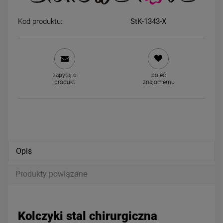
Kod produktu:
StK-1343-X
Kolczyki STAL CHIRURGICZNA
Kolczyki STAL CHIRURGICZ
bigiel szerszy dół 1,5 cm
potrójne kółka zdobione 1,5
34,00 zł
39,00 zł
zapytaj o
poleć
produkt
znajomemu
DO KOSZYKA
DO KOSZYKA
Opis
Produkty powiązane
Kolczyki stal chirurgiczna