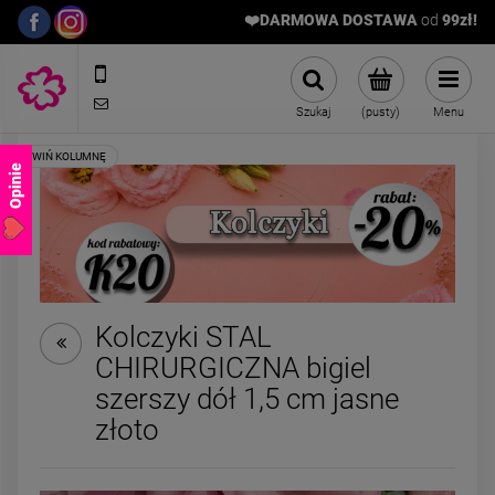
❤️DARMOWA DOSTAWA
od
9
9zł!
572989669
sklep@stalowelove.com.pl
Szukaj
(pusty)
Menu
Opinie
Kolczyki STAL
CHIRURGICZNA bigiel
ZESTAW - naszyjnik i
ZESTAW - naszyjn
szerszy dół 1,5 cm jasne
bransoletka kamienie
bransoletka kami
naturalne czarne
naturalne Hematyt 
złoto
129,00 zł
129,00 zł
ciemny