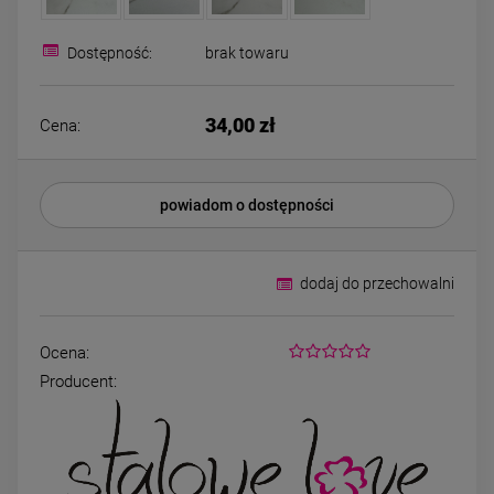
Bransoletka srebrna STAL
Bransoletka srebrn
CHIRURGICZNA
CHIRURGICZNA jo
modułowa czarne
cyrkonie
Dostępność:
brak towaru
79,00 zł
69,00 zł
koniczyny kryształki
34,00 zł
Cena:
DO KOSZYKA
DO KOSZYK
powiadom o dostępności
dodaj do przechowalni
Ocena:
Producent: