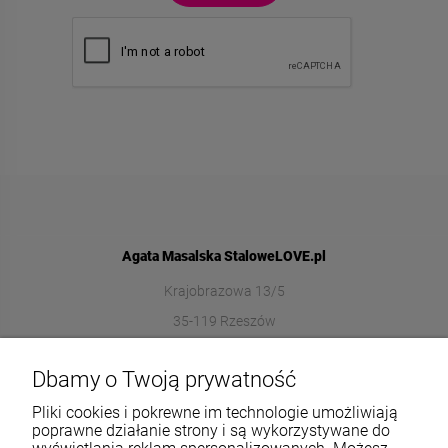
Agata Masalska StaloweLOVE.pl
Krajobrazowa 13/5
35-119 Rzeszów
572989669
Dbamy o Twoją prywatność
sklep@stalowelove.com.pl
Pliki cookies i pokrewne im technologie umożliwiają
poprawne działanie strony i są wykorzystywane do