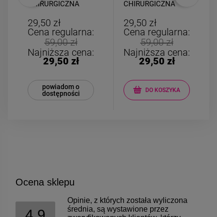
RGICZNA
CHIRURGICZNA
elastyczna kul
ka wiszące
medalion serce
marmurki
cyrkonie 2 cm
 zł
29,50 zł
24,50 zł
regularna:
Cena regularna:
Cena regula
9,00 zł
59,00 zł
49,00 zł
ższa cena:
Najniższa cena:
Najniższa c
,50 zł
29,50 zł
24,50 z
wiadom o
DO KOSZYKA
DO KOSZ
stępności
Ocena sklepu
Opinie, z których została wyliczona
średnia, są wystawione przez
4.9