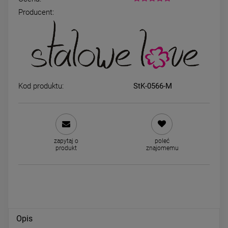
Producent:
Kolczyki STAL CHIRURGICZNA
Kolczyki STAL CHIRURGICZ
nausznica ażurowa cyrkonie
zestaw 3 pary kryształek
cyrkonia księżyc
39,00 zł
59,00 zł
Kod produktu:
StK-0566-M
DO KOSZYKA
DO KOSZYKA
zapytaj o
poleć
produkt
znajomemu
Opis