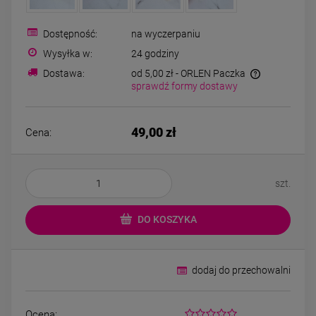
Bransoletka srebrna STAL
Bransole
CHIRURGICZNA
CHIRURG
modułowa czarne
Dostępność:
na wyczerpaniu
79,00 zł
6
koniczyny kryształki
Wysyłka w:
24 godziny
Dostawa:
od 5,00 zł
- ORLEN Paczka
sprawdź formy dostawy
DO KOSZYKA
49,00 zł
Cena:
szt.
DO KOSZYKA
dodaj do przechowalni
Ocena: