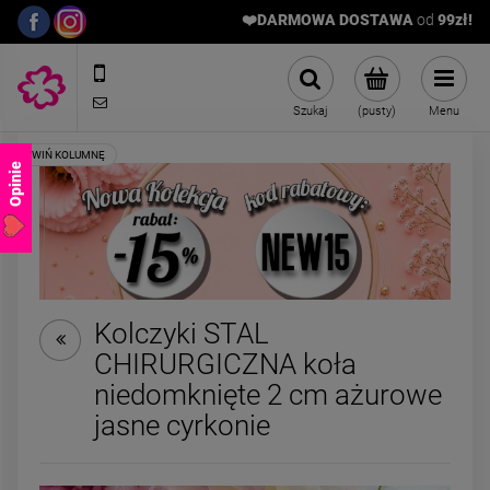
❤️DARMOWA DOSTAWA
od
9
9zł!
572989669
sklep@stalowelove.com.pl
Szukaj
(pusty)
Menu
Opinie
Kolczyki STAL
CHIRURGICZNA koła
Naszyjnik STAL
Kolcz
niedomknięte 2 cm ażurowe
CHIRURGICZNA trzy
CHIRURGIC
kolorowe kryształki
zawijas
jasne cyrkonie
49,00 zł
22,
księżyc
Cena regul
ł
Najniższa 