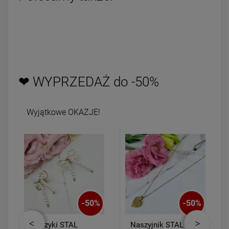
❤ WYPRZEDAŻ do -50%
Wyjątkowe OKAZJE!
-
50
%
-
50
%
ki STAL
Naszyjnik STAL
Bransoletka