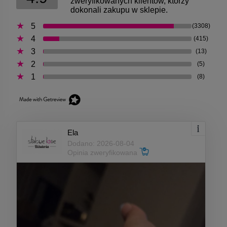
zweryfikowanych klientów, którzy
dokonali zakupu w sklepie.
5
(3308)
4
(415)
3
(13)
2
(5)
1
(8)
Ela
Dodano: 2026-08-04
Opinia zweryfikowana