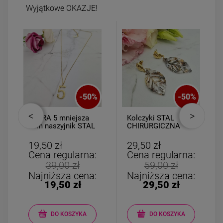
Wyjątkowe OKAZJE!
-
50
%
-
50
%
CYFRA 5 mniejsza
Kolczyki STAL
2cm naszyjnik STAL
CHIRURGICZNA
CHIRURGICZNA
liście wiszące szare
ażurowe
19,50 zł
29,50 zł
Cena regularna:
Cena regularna:
39,00 zł
59,00 zł
Najniższa cena:
Najniższa cena:
19,50 zł
29,50 zł
DO KOSZYKA
DO KOSZYKA