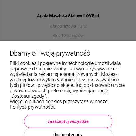
Agata Masalska StaloweLOVE.pl
Krajobrazowa 13/5
35-119 Rzeszów
572989669
Dbamy o Twoją prywatność
sklep@stalowelove.com.pl
Pliki cookies i pokrewne im technologie umożliwiają
poprawne działanie strony i są wykorzystywane do
wyświetlania reklam spersonalizowanych. Możesz
Informacje
zaakceptować wykorzystanie przez nas wszystkich
tych plików i przejść do sklepu lub dostosować użycie
O nas
plików do swoich preferencji, wybierając opcję
"Dostosuj zgody".
Więcej o plikach cookies przeczytasz w naszej
TWOJE KONTO
Polityce prywatności.
Sklep: StaloweLOVE, Krajobrazowa 13/5, 35-119 Rzeszów, woj.
podkarpackie, NIP: 8133612433, tel.:
572 989 669
, e-mail:
sklep@stalowelove.com.pl
zaakceptuj wszystkie
dostosuj zgody