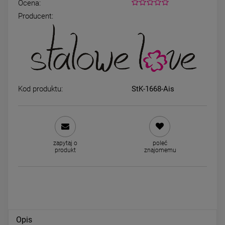
Ocena:
Producent:
Kolczyki srebrne STAL
Kolczyki STAL CHIRURGICZ
CHIRURGICZNA bigiel miś
bigiel serca szare różowe
cyrkonia
49,00 zł
34,00 zł
powiadom o dostępności
DO KOSZYKA
Kod produktu:
StK-1668-Ais
zapytaj o
poleć
produkt
znajomemu
Opis