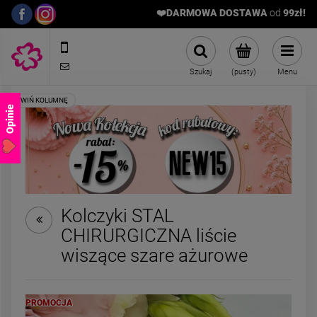
❤️DARMOWA DOSTAWA
od
9
9zł!
572989669
sklep@stalowelove.com.pl
Szukaj
(pusty)
Menu
Opinie
Kolczyki STAL
CHIRURGICZNA liście
Naszyjnik STAL
ZESTAW - naszyjn
wiszące szare ażurowe
CHIRURGICZNA czarne i
bransoletka kami
kolorowe kryształki
naturalne róż
69,00 zł
129,00 zł
medalion turkus
PROMOCJA