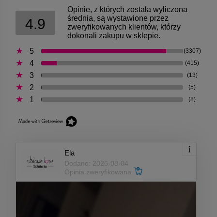
Opinie, z których została wyliczona
średnia, są wystawione przez
4.9
zweryfikowanych klientów, którzy
dokonali zakupu w sklepie.
5
(3307)
4
(415)
3
(13)
2
(5)
1
(8)
Ela
Dodano: 2026-08-04
Opinia zweryfikowana