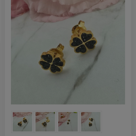
DO KOSZYKA
DO KOSZYK
Kolczyki STAL
Naszyjnik STA
CHIRURGICZNA bigiel
CHIRURGICZNA kon
koniczynki różowy
kryształek jasn