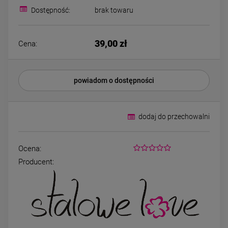
44,00 zł
49,00 zł
kryształek
Dostępność:
brak towaru
DO KOSZYKA
DO KOSZYK
39,00 zł
Cena:
powiadom o dostępności
dodaj do przechowalni
Ocena:
Producent: