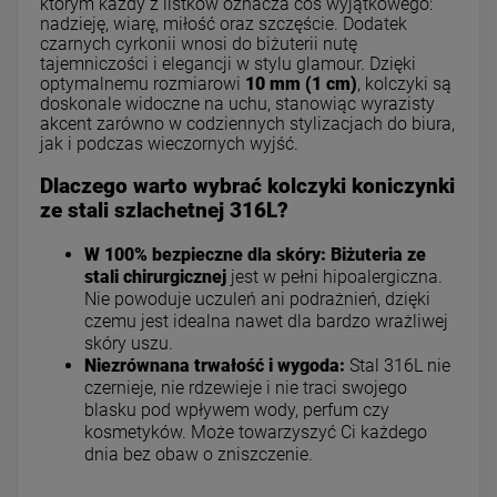
którym każdy z listków oznacza coś wyjątkowego:
nadzieję, wiarę, miłość oraz szczęście. Dodatek
czarnych cyrkonii wnosi do biżuterii nutę
tajemniczości i elegancji w stylu glamour. Dzięki
optymalnemu rozmiarowi
10 mm (1 cm)
, kolczyki są
doskonale widoczne na uchu, stanowiąc wyrazisty
akcent zarówno w codziennych stylizacjach do biura,
jak i podczas wieczornych wyjść.
Dlaczego warto wybrać kolczyki koniczynki
ze stali szlachetnej 316L?
W 100% bezpieczne dla skóry:
Biżuteria ze
stali chirurgicznej
jest w pełni hipoalergiczna.
Nie powoduje uczuleń ani podrażnień, dzięki
czemu jest idealna nawet dla bardzo wrażliwej
skóry uszu.
Niezrównana trwałość i wygoda:
Stal 316L nie
czernieje, nie rdzewieje i nie traci swojego
blasku pod wpływem wody, perfum czy
kosmetyków. Może towarzyszyć Ci każdego
dnia bez obaw o zniszczenie.