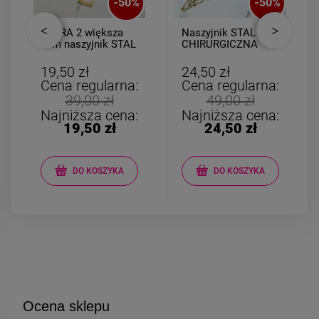
-
50
%
-
50
%
CYFRA 2 większa
Naszyjnik STAL
3cm naszyjnik STAL
CHIRURGICZNA
CHIRURGICZNA
kulki złote kokardka
łańcuszki
19,50 zł
24,50 zł
Cena regularna:
Cena regularna:
39,00 zł
49,00 zł
Najniższa cena:
Najniższa cena:
19,50 zł
24,50 zł
DO KOSZYKA
DO KOSZYKA
Ocena sklepu