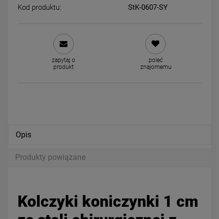
Kod produktu:
StK-0607-SY
Kolczyki STAL CHIRURGICZNA
Kolczyki STAL CHIRURGICZ
koniczyna czarna 0,8 cm
ważka cyrkonie 1,5 cm
44,00 zł
49,00 zł
zapytaj o
poleć
produkt
znajomemu
DO KOSZYKA
DO KOSZYKA
Opis
Produkty powiązane
Kolczyki koniczynki 1 cm