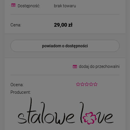
69,00 zł
79,00 zł
cyrkonie
koniczyny kryszta
Dostępność:
brak towaru
DO KOSZYKA
DO KOSZYK
29,00 zł
Cena:
powiadom o dostępności
dodaj do przechowalni
Ocena:
Producent: