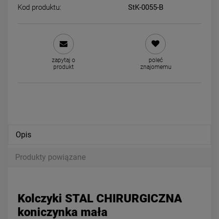
Kod produktu:
StK-0055-B
Kolczyki STAL CHIRURGICZNA
Kolczyki STAL CHIRURGICZ
kryształki opalizujące 0,4 cm
koniczynki czterolistne ogo
29,00 zł
29,00 zł
zapytaj o
poleć
produkt
znajomemu
powiadom o dostępności
powiadom o dostępności
Opis
Produkty powiązane
Kolczyki STAL CHIRURGICZNA
koniczynka mała