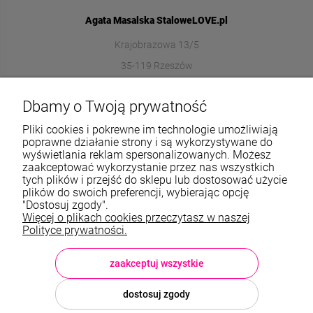
Agata Masalska StaloweLOVE.pl
Krajobrazowa 13/5
35-119 Rzeszów
572989669
Dbamy o Twoją prywatność
sklep@stalowelove.com.pl
Pliki cookies i pokrewne im technologie umożliwiają
poprawne działanie strony i są wykorzystywane do
wyświetlania reklam spersonalizowanych. Możesz
Informacje
zaakceptować wykorzystanie przez nas wszystkich
tych plików i przejść do sklepu lub dostosować użycie
O nas
plików do swoich preferencji, wybierając opcję
"Dostosuj zgody".
Więcej o plikach cookies przeczytasz w naszej
TWOJE KONTO
Polityce prywatności.
Sklep: StaloweLOVE, Krajobrazowa 13/5, 35-119 Rzeszów, woj.
podkarpackie, NIP: 8133612433, tel.:
572 989 669
, e-mail:
sklep@stalowelove.com.pl
zaakceptuj wszystkie
dostosuj zgody