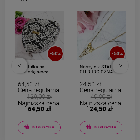
-
50
%
-
50
%
Szkatułka na
Naszyjnik STAL
biżuterię serce
CHIRURGICZNA
mniejsze
kulki złote kokardka
łańcuszki
64,50 zł
24,50 zł
Cena regularna:
Cena regularna:
129,00 zł
49,00 zł
Najniższa cena:
Najniższa cena:
64,50 zł
24,50 zł
DO KOSZYKA
DO KOSZYKA