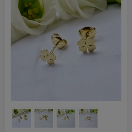
powiadom o
zobacz więcej
dostępności
Bransoletka srebrna STAL
Bransoletka srebrn
CHIRURGICZNA
CHIRURGICZN
modułowa ażurowa
modułowa czar