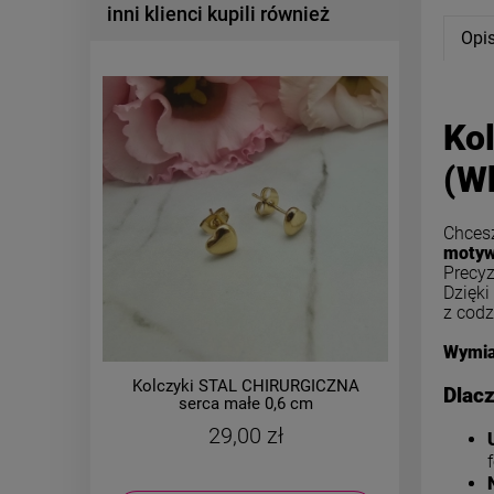
inni klienci kupili również
Opi
Kol
(Wk
Chcesz
motyw
Precyz
Dzięki
z codz
Wymia
Kolczyki STAL CHIRURGICZNA
Kolczy
Dlacz
serca małe 0,6 cm
zatrzask
29,00 zł