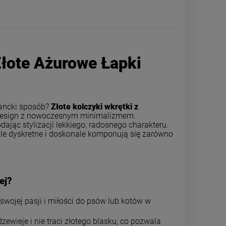
 Złote Ażurowe Łapki
gancki sposób?
Złote kolczyki wkrętki z
y design z nowoczesnym minimalizmem.
odając stylizacji lekkiego, radosnego charakteru.
ykle dyskretne i doskonale komponują się zarówno
Kolczyki STAL CHIRURGICZNA
Kolczyki STAL
ej?
łapka kota psa ażurowa okrągła
serce ażurowe
34,00 zł
34,0
wojej pasji i miłości do psów lub kotów w
rdzewieje i nie traci złotego blasku, co pozwala