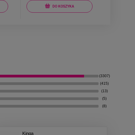
DO KOSZYKA
(3307)
(415)
(13)
(5)
(8)
Kinga