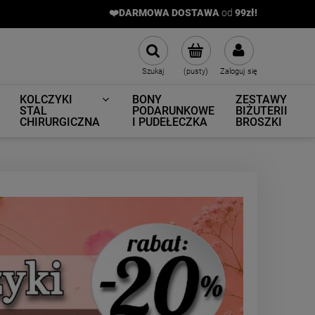
❤️DARMOWA DOSTAWA
od
9
9zł!
Szukaj
(pusty)
Zaloguj się
KOLCZYKI
BONY
ZESTAWY
STAL
PODARUNKOWE
BIŻUTERII
CHIRURGICZNA
I PUDEŁECZKA
BROSZKI