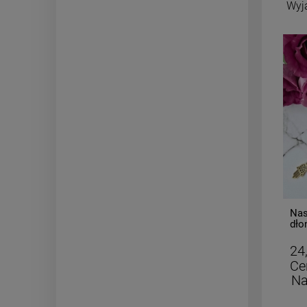
Wyj
-
50
%
Naszyjnik STAL CHIRURGICZNA
Nas
krawatka medalion kwiatek
dło
kryształek
29,50 zł
24
Cena regularna:
59,00 zł
Ce
Najniższa cena:
29,50 zł
Na