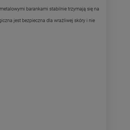
DO KOSZYKA
DO 
-metalowymi barankami stabilnie trzymają się na
giczna jest bezpieczna dla wrażliwej skóry i nie