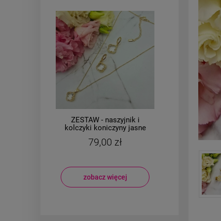
i
ZESTAW - naszyjnik i
żowy
kolczyki koniczyny jasne
CHI
kryształki
ko
79,00 zł
zobacz więcej