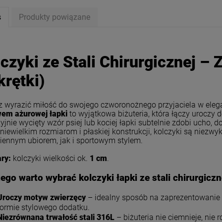
s
Produkty powiązane
czyki ze Stali Chirurgicznej –
rętki)
 wyrazić miłość do swojego czworonożnego przyjaciela w ele
em ażurowej łapki
to wyjątkowa biżuteria, która łączy urocz
yjnie wycięty wzór psiej lub kociej łapki subtelnie zdobi ucho, d
 niewielkim rozmiarom i płaskiej konstrukcji, kolczyki są niezw
iennym ubiorem, jak i sportowym stylem.
ry:
kolczyki wielkości ok.
1 cm
.
ki STAL CHIRURGICZNA
Naszyjnik STAL CHIRURGICZNA
ego warto wybrać kolczyki łapki ze stali chirurgiczn
 elipsa 2,5 cm jasne złoto
medalion ażurowa łapka
39,00 zł
49,00 zł
Uroczy motyw zwierzęcy
– idealny sposób na zaprezentowanie s
formie stylowego dodatku.
Niezrównana trwałość stali 316L
– biżuteria nie ciemnieje, nie 