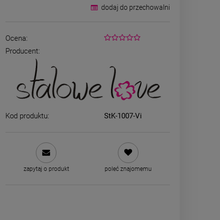
dodaj do przechowalni
Ocena:
Producent:
Kod produktu:
StK-1007-Vi
ZESTAW - dwa srebrne
Naszyjni
naszyjniki
CHIRURGICZN
grubszy sp
69,00 zł
39,00
zapytaj o produkt
poleć znajomemu
zobacz więcej
DO K