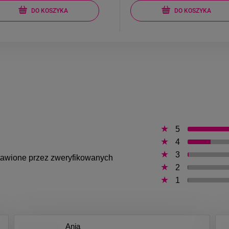
DO KOSZYKA
DO KOSZYKA
5
4
3
ystawione przez zweryfikowanych
2
1
Ania