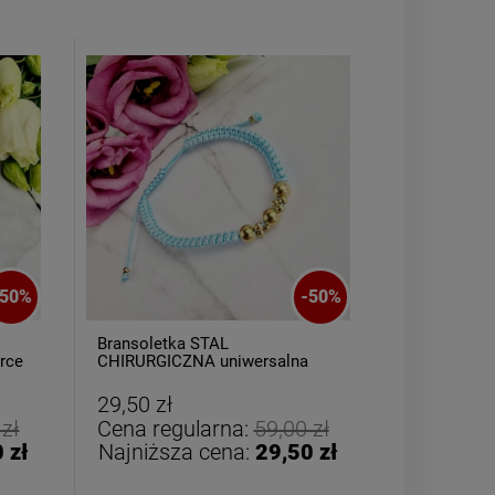
50
%
-
50
%
Bransoletka STAL
Bransoletk
rce
CHIRURGICZNA uniwersalna
AGAT żółty
turkusowy sznurek złote kulki
29,50 zł
19,50 zł
 zł
Cena regularna:
59,00 zł
Cena reg
 zł
Najniższa cena:
29,50 zł
Najniższ