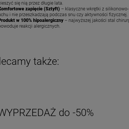
cieszyć się nią przez długie lata.
DO KOSZYKA
DO KOSZYKA
Komfortowe zapięcie (Sztyft)
– klasyczne wkrętki z silikonowo
uchu i nie przeszkadzają podczas snu czy aktywności fizycznej.
Produkt w 100% hipoalergiczny
– najwyższej jakości stal chirur
powoduje reakcji alergicznych.
lecamy także:
WYPRZEDAŻ do -50%