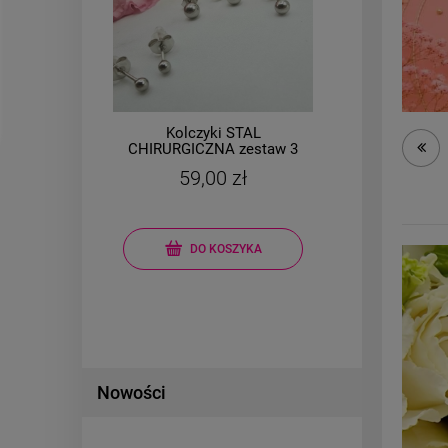
Kolczyki STAL
Na
ka
CHIRURGICZNA zestaw 3
natur
pary kulki mniejsze
59,00 zł
srebrne
DO KOSZYKA
Nowości