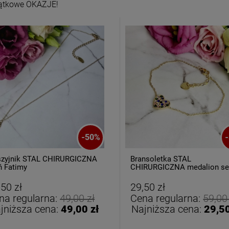
ątkowe OKAZJE!
-
50
%
-
zyjnik STAL CHIRURGICZNA
Bransoletka STAL
ń Fatimy
CHIRURGICZNA medalion se
kolorowe cyrkonie
,50 zł
29,50 zł
na regularna:
49,00 zł
Cena regularna:
59,00
jniższa cena:
49,00 zł
Najniższa cena:
29,50