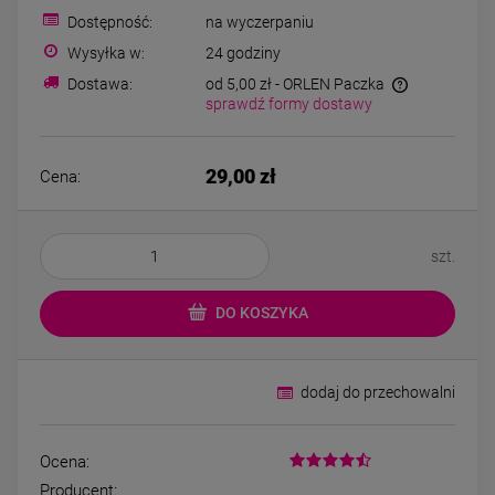
Bransoletka srebrna STAL
Bransoletka srebrn
Dostępność:
na wyczerpaniu
CHIRURGICZNA
CHIRURGICZN
modułowa ażurowa
modułowa czar
Wysyłka w:
24 godziny
69,00 zł
79,00 zł
cyrkonie
koniczyny kryszta
Dostawa:
od 5,00 zł
- ORLEN Paczka
sprawdź formy dostawy
DO KOSZYKA
DO KOSZYK
29,00 zł
Cena:
szt.
DO KOSZYKA
dodaj do przechowalni
Ocena:
Producent: