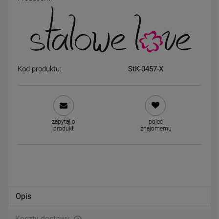
Kolczyki STAL CHIRURGICZNA
Kolczyki STAL CHIRURGICZ
serca czarny środek ozdobny
serce małe czarne 0,5 cm
rant 0,8 cm
34,00 zł
34,00 zł
Kod produktu:
StK-0457-X
DO KOSZYKA
DO KOSZYKA
zapytaj o
poleć
produkt
znajomemu
Opis
Koszty dostawy