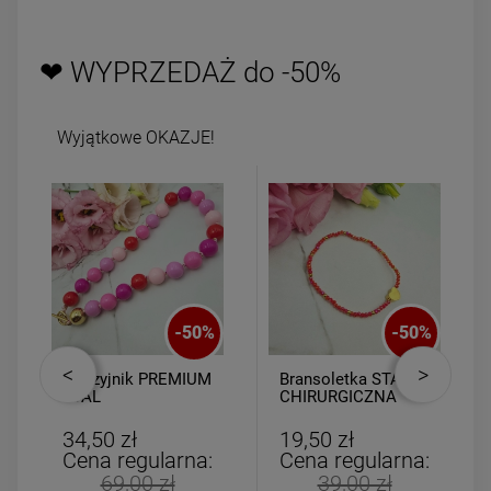
❤ WYPRZEDAŻ do -50%
Wyjątkowe OKAZJE!
-
50
%
-
50
%
Naszyjnik PREMIUM
Bransoletka STAL
STAL
CHIRURGICZNA
CHIRURGICZNA
elastyczna
kulki kolorowe
czerwone kryształki
34,50 zł
19,50 zł
złote serce
Cena regularna:
Cena regularna:
69,00 zł
39,00 zł