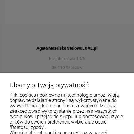
Agata Masalska StaloweLOVE.pl
Krajobrazowa 13/5
35-119 Rzeszów
572989669
Dbamy o Twoją prywatność
sklep@stalowelove.com.pl
Pliki cookies i pokrewne im technologie umożliwiają
poprawne działanie strony i są wykorzystywane do
wyświetlania reklam spersonalizowanych. Możesz
Informacje
zaakceptować wykorzystanie przez nas wszystkich
tych plików i przejść do sklepu lub dostosować użycie
O nas
plików do swoich preferencji, wybierając opcję
"Dostosuj zgody".
Więcej o plikach cookies przeczytasz w naszej
TWOJE KONTO