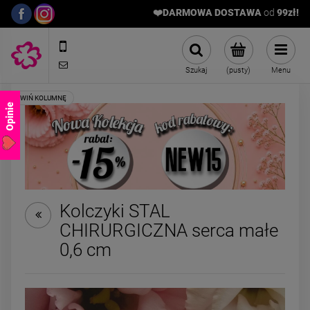
❤️DARMOWA DOSTAWA
od
9
9zł!
572989669
sklep@stalowelove.com.pl
Szukaj
(pusty)
Menu
Opinie
Kolczyki STAL
CHIRURGICZNA serca małe
ZESTAW - naszyjnik i
ZESTAW - dwa sre
0,6 cm
bransoletka kamienie
naszyjniki
naturalne róż
129,00 zł
69,00 zł