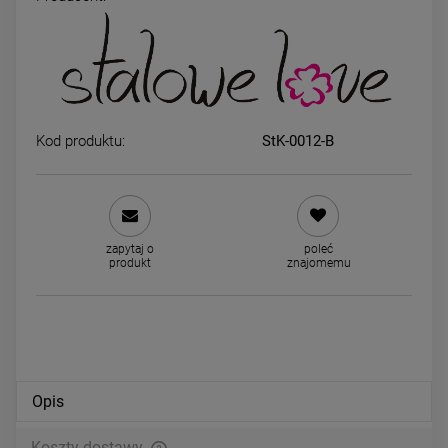
Bransoletka na stopę srebrna
Kolczyki srebrne STAL
STAL CHIRURGICZNA potrójna
CHIRURGICZNA serce 1 c
kulki
klasyk
59,00 zł
29,00 zł
Kod produktu:
StK-0012-B
DO KOSZYKA
DO KOSZYKA
zapytaj o
poleć
produkt
znajomemu
Opis
Koszty dostawy