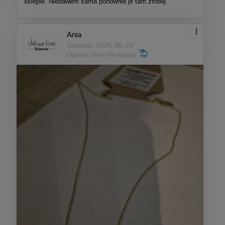
sklepie. Niebawem sama ponownie je tam zrobię.
Ania
Dodano: 2026-06-29
Opinia zweryfikowana