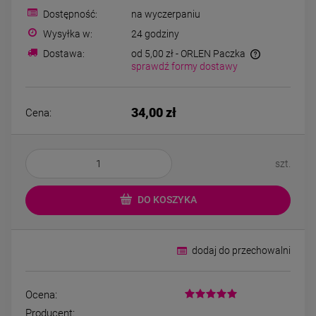
Bransoletka srebrna STAL
Bransoletka srebrn
Dostępność:
na wyczerpaniu
CHIRURGICZNA
CHIRURGICZN
modułowa ażurowa
modułowa czar
Wysyłka w:
24 godziny
69,00 zł
79,00 zł
cyrkonie
koniczyny kryszta
Dostawa:
od 5,00 zł
- ORLEN Paczka
sprawdź formy dostawy
DO KOSZYKA
DO KOSZYK
34,00 zł
Cena:
szt.
DO KOSZYKA
dodaj do przechowalni
Ocena:
Producent: