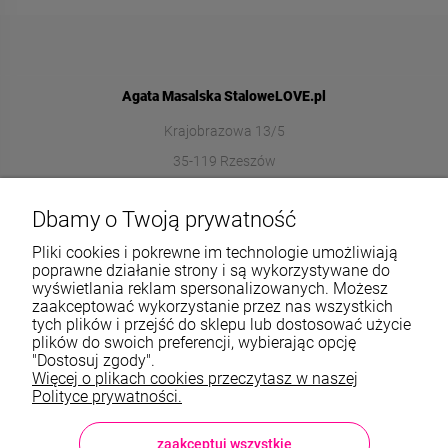
Agata Masalska StaloweLOVE.pl
Krajobrazowa 13/5
35-119 Rzeszów
572989669
Dbamy o Twoją prywatność
sklep@stalowelove.com.pl
Pliki cookies i pokrewne im technologie umożliwiają
poprawne działanie strony i są wykorzystywane do
wyświetlania reklam spersonalizowanych. Możesz
Informacje
zaakceptować wykorzystanie przez nas wszystkich
tych plików i przejść do sklepu lub dostosować użycie
O nas
plików do swoich preferencji, wybierając opcję
"Dostosuj zgody".
Więcej o plikach cookies przeczytasz w naszej
TWOJE KONTO
Polityce prywatności.
Sklep: StaloweLOVE, Krajobrazowa 13/5, 35-119 Rzeszów, woj.
podkarpackie, NIP: 8133612433, tel.:
572 989 669
, e-mail:
sklep@stalowelove.com.pl
zaakceptuj wszystkie