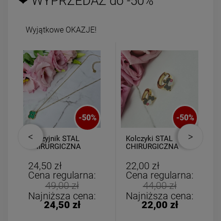
❤ WYPRZEDAŻ do -50%
Wyjątkowe OKAZJE!
-
50
%
-
50
%
Naszyjnik STAL
Kolczyki STAL
CHIRURGICZNA
CHIRURGICZNA
medalion zielona
bigiel słonik szary
koniczyna złoty rant
biały
24,50 zł
22,00 zł
Cena regularna:
Cena regularna:
49,00 zł
44,00 zł
Najniższa cena:
Najniższa cena:
24,50 zł
22,00 zł