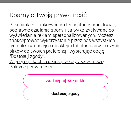
572989669
Dbamy o Twoją prywatność
sklep@stalowelove.com.pl
Pliki cookies i pokrewne im technologie umożliwiają
poprawne działanie strony i są wykorzystywane do
wyświetlania reklam spersonalizowanych. Możesz
Informacje
zaakceptować wykorzystanie przez nas wszystkich
tych plików i przejść do sklepu lub dostosować użycie
O nas
plików do swoich preferencji, wybierając opcję
"Dostosuj zgody".
Więcej o plikach cookies przeczytasz w naszej
TWOJE KONTO
Polityce prywatności.
Sklep: StaloweLOVE, Krajobrazowa 13/5, 35-119 Rzeszów, woj.
podkarpackie, NIP: 8133612433, tel.:
572 989 669
, e-mail:
sklep@stalowelove.com.pl
zaakceptuj wszystkie
dostosuj zgody
© 2026 stalowelove.com.pl . Wszelkie prawa zastrzeżone.
Styl graficzny i aplikacje ShopGadget.pl
Sklep internetowy Shoper
Premium