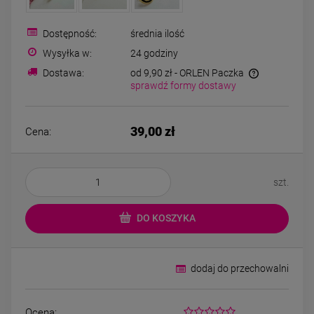
Bransoletka srebrna STAL
Bransoletka srebrn
CHIRURGICZNA
CHIRURGICZN
modułowa ażurowa
modułowa czar
Dostępność:
średnia ilość
69,00 zł
79,00 zł
cyrkonie
koniczyny kryszta
Wysyłka w:
24 godziny
Dostawa:
od 9,90 zł
- ORLEN Paczka
sprawdź formy dostawy
DO KOSZYKA
DO KOSZYK
39,00 zł
Cena:
szt.
DO KOSZYKA
dodaj do przechowalni
Ocena: