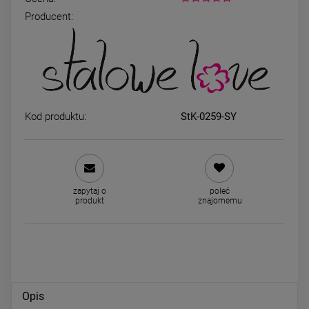
Producent:
Kolczyki STAL CHIRURGICZNA
Kolczyki STAL CHIRURGICZ
okrągłe drzewo życia cyrkonie
bigiel serce ażurowe cyrkon
jasne złoto
39,00 zł
44,00 zł
Kod produktu:
StK-0259-SY
DO KOSZYKA
DO KOSZYKA
zapytaj o
poleć
produkt
znajomemu
Opis