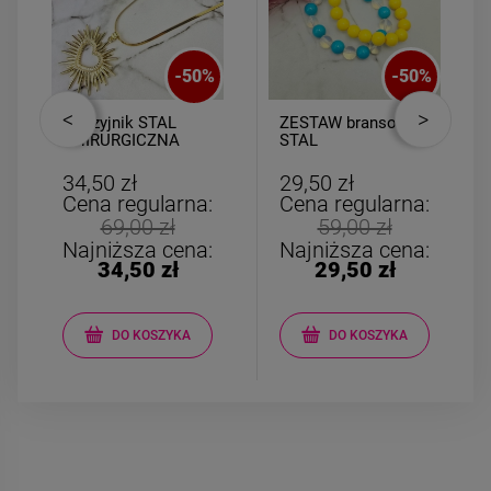
-
50
%
-
50
%
Naszyjnik STAL
ZESTAW bransoletki
CHIRURGICZNA
STAL
żmijka ażurowe
CHIRURGICZNA
serce promienie
gumkowa akryl
34,50 zł
29,50 zł
perełki
żółta jasno
Cena regularna:
Cena regularna:
niebieska
69,00 zł
59,00 zł
Najniższa cena:
Najniższa cena:
34,50 zł
29,50 zł
DO KOSZYKA
DO KOSZYKA