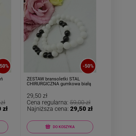
50
%
-
50
%
eń
ZESTAW bransoletki STAL
Broszka ozd
CHIRURGICZNA gumkowa białą
cyrkonie i p
czarna
29,50 zł
24,50 zł
 zł
Cena regularna:
59,00 zł
Cena reg
 zł
Najniższa cena:
29,50 zł
Najniższ
DO KOSZYKA