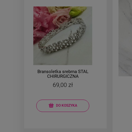
AL
Bransoletka srebrna STAL
Brans
a
CHIRURGICZNA
e
modułowa ażurowa
m
69,00 zł
cyrkonie
kon
DO KOSZYKA