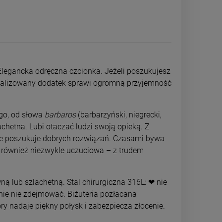
Elegancka odręczna czcionka. Jeżeli poszukujesz
sonalizowany dodatek sprawi ogromną przyjemność
ego, od słowa
barbaros
(barbarzyński, niegrecki,
achetna. Lubi otaczać ludzi swoją opieką. Z
nnie poszukuje dobrych rozwiązań. Czasami bywa
t również niezwykle uczuciowa – z trudem
Naszyjnik STAL CHIRURGICZNA
Naszyjnik STA
medalion aniołek
Mama z c
ną lub szlachetną. Stal chirurgiczna 316L: ❤ nie
nie nie zdejmować. Biżuteria pozłacana
49,00 zł
49,0
ry nadaje piękny połysk i zabezpiecza złocenie.