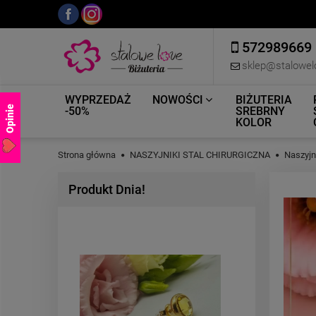
572989669
sklep@stalowel
WYPRZEDAŻ
NOWOŚCI
BIŻUTERIA
Opinie
-50%
SREBRNY
KOLOR
Strona główna
NASZYJNIKI STAL CHIRURGICZNA
Naszyjn
Produkt Dnia!