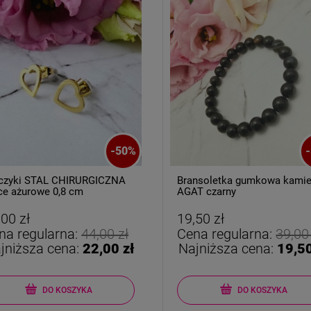
-
50
%
-
czyki STAL CHIRURGICZNA
Bransoletka gumkowa kami
ce ażurowe 0,8 cm
AGAT czarny
,00 zł
19,50 zł
na regularna:
44,00 zł
Cena regularna:
39,00
jniższa cena:
22,00 zł
Najniższa cena:
19,50
DO KOSZYKA
DO KOSZYKA