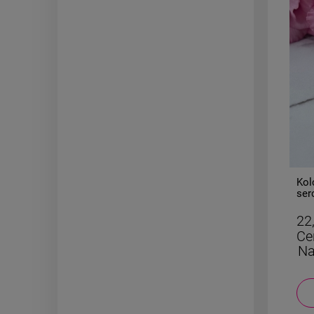
-
50
%
Pierścionek STAL
Kol
CHIRURGICZNA elastyczny
ser
kryształki opalizujące lilia
24,50 zł
22
Cena regularna:
49,00 zł
Ce
Najniższa cena:
24,50 zł
Na
DO KOSZYKA