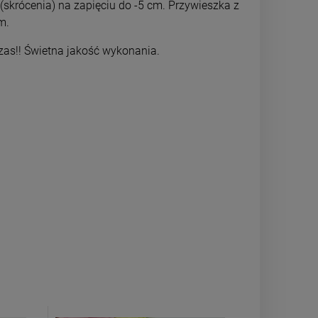
(skrócenia) na zapięciu do -5 cm. Przywieszka z
DO KOSZYKA
DO 
m.
czas!! Świetna jakość wykonania.