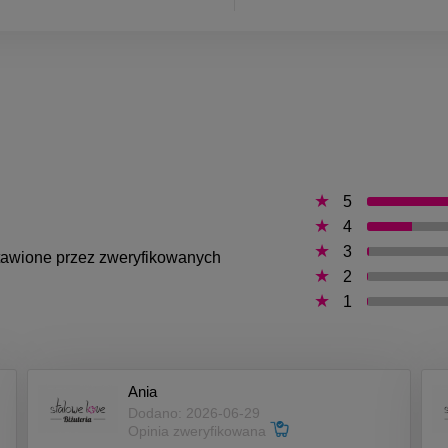
5
4
3
ystawione przez zweryfikowanych
2
1
Ania
Dodano: 2026-06-29
Opinia zweryfikowana