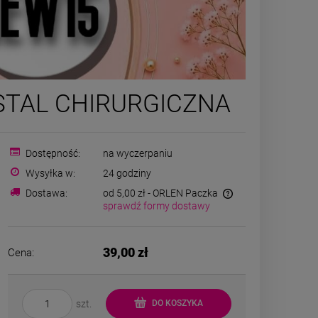
ZESTAW - dwa srebrne
Naszyjni
m STAL CHIRURGICZNA
naszyjniki
CHIRURGICZN
myszka mik
69,00 zł
29,50
Cena regular
Dostępność:
na wyczerpaniu
Najniższa ce
Wysyłka w:
24 godziny
zobacz więcej
Dostawa:
od 5,00 zł
- ORLEN Paczka
sprawdź formy dostawy
DO K
39,00 zł
Cena:
szt.
DO KOSZYKA