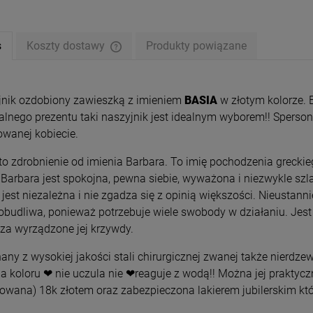
s
Koszty dostawy
Produkty powiązane
jnik ozdobiony zawieszką z imieniem
BASIA
w złotym kolorze.
alnego prezentu taki naszyjnik jest idealnym wyborem!! Sper
wanej kobiecie.
to zdrobnienie od imienia Barbara. To imię pochodzenia grecki
 Barbara jest spokojna, pewna siebie, wyważona i niezwykle szl
 jest niezależna i nie zgadza się z opinią większości. Nieusta
obudliwa, ponieważ potrzebuje wiele swobody w działaniu. Jes
za wyrządzone jej krzywdy.
nik STAL CHIRURGICZNA
MAMA naszyjnik STAL
splot szeroki 1 cm jasne
CHIRURGICZNA 2
ny z wysokiej jakości stali chirurgicznej zwanej także nierdzew
złoto
a koloru ❤ nie uczula nie ❤reaguje z wodą!! Można jej praktycz
59,00 zł
39,00 zł
rowana) 18k złotem oraz zabezpieczona lakierem jubilerskim któ