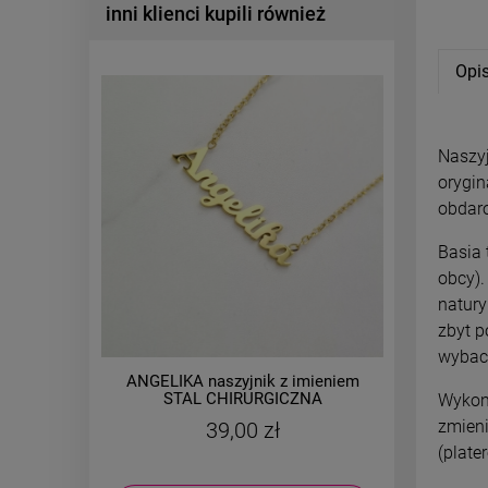
inni klienci kupili również
Opi
Naszy
orygin
obdaro
Basia 
obcy).
natury
zbyt p
wybac
ANGELIKA naszyjnik z imieniem
Naszyj
STAL CHIRURGICZNA
płaski 
Wykona
zmieni
39,00 zł
(plate