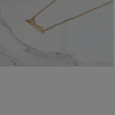
oletka srebrna STAL
Bransoletka srebrna STAL
CHIRURGICZNA
CHIRURGICZNA jodełka
odułowa czarne
cyrkonie
79,00 zł
69,00 zł
iczyny kryształki
DO KOSZYKA
DO KOSZYKA