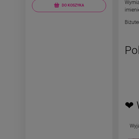
Wymiar
DO KOSZYKA
imieni
Biżute
Po
❤ 
Wyj