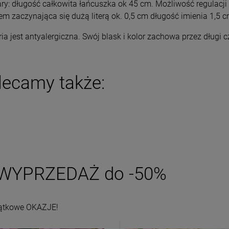
y: długość całkowita łańcuszka ok 45 cm. Możliwość regulacji 
DO KOSZYKA
DO KOSZYKA
em zaczynająca się dużą literą ok. 0,5 cm długość imienia 1,5 c
ria jest antyalergiczna. Swój blask i kolor zachowa przez długi 
lecamy także:
WYPRZEDAŻ do -50%
ątkowe OKAZJE!