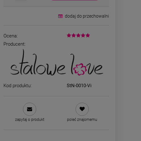
dodaj do przechowalni
Ocena:
Producent:
Bransoletka srebrna STAL
ZESTAW - na
CHIRURGICZNA żmijka
kolczyki koni
Kod produktu:
StN-0010-Vi
szeroka lejąca
kryszt
49,00 zł
79,00
zobacz 
DO KOSZYKA
zapytaj o produkt
poleć znajomemu