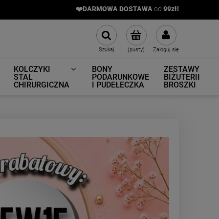
❤️DARMOWA DOSTAWA
od
9
9zł!
Szukaj
(pusty)
Zaloguj się
KOLCZYKI
BONY
ZESTAWY
STAL
PODARUNKOWE
BIŻUTERII
CHIRURGICZNA
I PUDEŁECZKA
BROSZKI