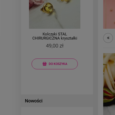
i
Kolczyki STAL
ZESTA
e
CHIRURGICZNA kryształki
CHIR
gat
żółte okrągłe szlifowane
49,00 zł
Cena r
Najniż
DO KOSZYKA
Nowości