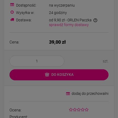
69,00 zł
79,00 zł
cyrkonie
koniczyny kryszta
Dostępność:
na wyczerpaniu
Wysyłka w:
24 godziny
Dostawa:
od 9,90 zł
- ORLEN Paczka
DO KOSZYKA
DO KOSZYK
sprawdź formy dostawy
39,00 zł
Cena:
szt.
DO KOSZYKA
dodaj do przechowalni
Ocena:
Producent: