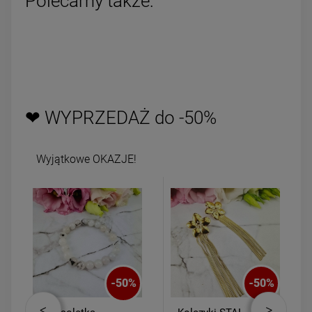
Polecamy także:
❤ WYPRZEDAŻ do -50%
Wyjątkowe OKAZJE!
-
50
%
-
50
%