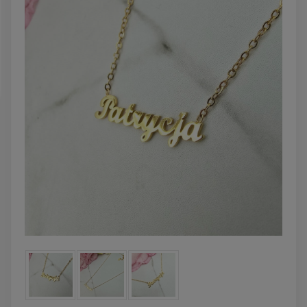
zobacz więcej
DO KOSZYKA
Bransoletka srebrna STAL
Bransoletka srebrn
CHIRURGICZNA
CHIRURGICZN
modułowa ażurowa
modułowa czar