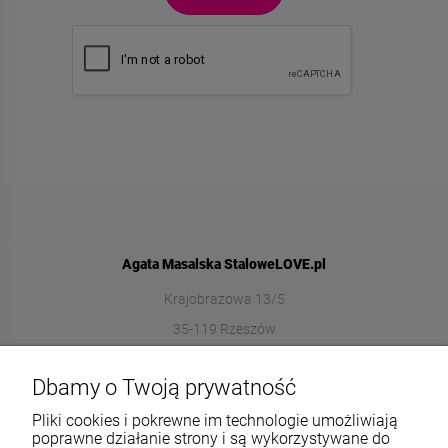
Agata Masalska StaloweLOVE.pl
Krajobrazowa 13/5
35-119 Rzeszów
572989669
Dbamy o Twoją prywatność
sklep@stalowelove.com.pl
Pliki cookies i pokrewne im technologie umożliwiają
poprawne działanie strony i są wykorzystywane do