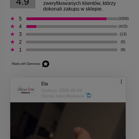
4.9
zweryfikowanych klientów, którzy
dokonali zakupu w sklepie.
5
(3308)
4
(415)
3
(13)
2
(5)
1
(8)
Ela
Dodano: 2026-08-04
Opinia zweryfikowana