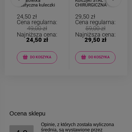
Bransoletka
Kolczyki STAL
elastyczna kuleczki
CHIRURGICZNA
marmurki
kwiatki perełki
łańcuszki
24,50 zł
29,50 zł
Cena regularna:
Cena regularna:
49,00 zł
59,00 zł
Najniższa cena:
Najniższa cena:
24,50 zł
29,50 zł
DO KOSZYKA
DO KOSZYKA
Ocena sklepu
Opinie, z których została wyliczona
średnia, są wystawione przez