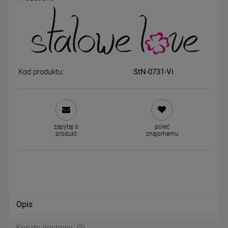
Kolczyki STAL CHIRURGICZNA
JAGODA naszyjnik z imieni
koła 3 cm klasyk
STAL CHIRURGICZNA
34,00 zł
39,00 zł
Kod produktu:
StN-0731-Vi
DO KOSZYKA
DO KOSZYKA
zapytaj o
poleć
produkt
znajomemu
Opis
Koszty dostawy