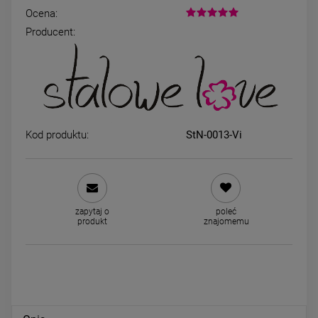
Ocena:
Producent:
MONIKA naszyjnik z imieniem
Kolczyki srebrne STAL
STAL CHIRURGICZNA
CHIRURGICZNA ZESTAW
okrągłe cyrkonie 3 pary
39,00 zł
59,00 zł
Kod produktu:
StN-0013-Vi
DO KOSZYKA
DO KOSZYKA
zapytaj o
poleć
produkt
znajomemu