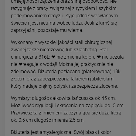
umiejętność rządzenia oraz silną osobowość. Nie
rezygnuje z pracy związanej z ryzykiem i szybkim
podejmowaniem decyzji. Żyje jednak we własnym
świecie i jest nieufna wobec ludzi. Jeśli z kimś się
zaprzyjaźni, pozostaje mu wierna.
Wykonany z wysokiej jakości stali chirurgicznej
zwanej także nierdzewną lub szlachetną. Stal
chirurgiczna 316L: ❤ nie zmienia koloru ❤ nie uczula
nie ❤reaguje z wodą!! Można jej praktycznie nie
zdejmować. Biżuteria pozłacana (platerowana) 18k
złotem oraz zabezpieczona lakierem jubilerskim
który nadaje piękny połysk i zabezpiecza złocenie.
Wymiary: długość całkowita łańcuszka ok 45 cm.
Możliwość regulacji i skrócenia na zapięciu do -5 cm.
Przywieszka z imieniem zaczynająca się dużą literą
ok. 0,5 cm długość imienia 2,5 cm.
Biżuteria jest antyalergiczna. Swój blask i kolor