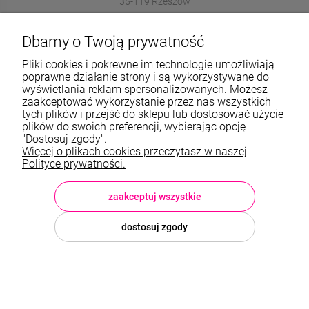
35-119 Rzeszów
572989669
Dbamy o Twoją prywatność
sklep@stalowelove.com.pl
Pliki cookies i pokrewne im technologie umożliwiają
poprawne działanie strony i są wykorzystywane do
wyświetlania reklam spersonalizowanych. Możesz
Informacje
zaakceptować wykorzystanie przez nas wszystkich
tych plików i przejść do sklepu lub dostosować użycie
O nas
plików do swoich preferencji, wybierając opcję
"Dostosuj zgody".
Więcej o plikach cookies przeczytasz w naszej
TWOJE KONTO
Polityce prywatności.
Sklep: StaloweLOVE, Krajobrazowa 13/5, 35-119 Rzeszów, woj.
podkarpackie, NIP: 8133612433, tel.:
572 989 669
, e-mail:
sklep@stalowelove.com.pl
zaakceptuj wszystkie
dostosuj zgody
© 2026 stalowelove.com.pl . Wszelkie prawa zastrzeżone.
Styl graficzny i aplikacje ShopGadget.pl
Sklep internetowy Shoper
Premium