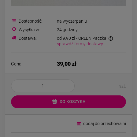
Bransoletka srebrna STAL
Bransoletka srebrn
CHIRURGICZNA
CHIRURGICZN
modułowa ażurowa
modułowa czar
69,00 zł
79,00 zł
cyrkonie
koniczyny kryszta
Dostępność:
na wyczerpaniu
Wysyłka w:
24 godziny
DO KOSZYKA
DO KOSZYK
Dostawa:
od 9,90 zł
- ORLEN Paczka
sprawdź formy dostawy
39,00 zł
Cena:
szt.
DO KOSZYKA
dodaj do przechowalni