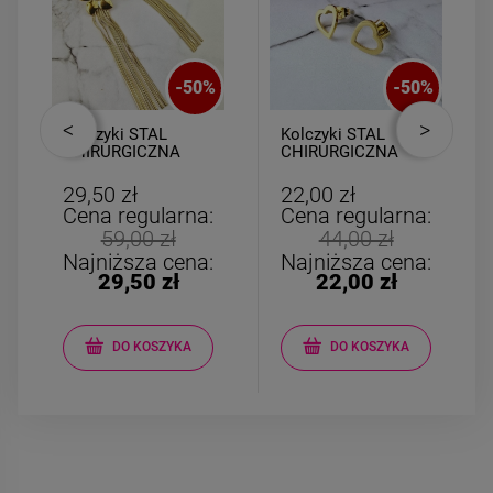
-
50
%
-
50
%
Kolczyki STAL
Kolczyki STAL
CHIRURGICZNA
CHIRURGICZNA
kwiatki perełki
serce ażurowe 0,8
łańcuszki
cm
29,50 zł
22,00 zł
Cena regularna:
Cena regularna:
59,00 zł
44,00 zł
Najniższa cena:
Najniższa cena:
29,50 zł
22,00 zł
DO KOSZYKA
DO KOSZYKA