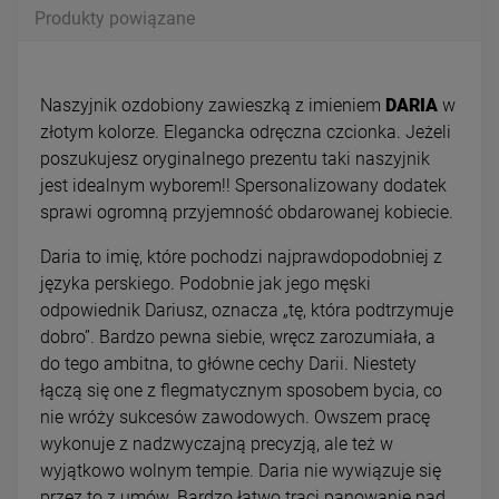
Produkty powiązane
Naszyjnik ozdobiony zawieszką z imieniem
DARIA
w
złotym kolorze.
Elegancka odręczna czcionka. Jeżeli
poszukujesz oryginalnego prezentu taki naszyjnik
jest idealnym wyborem!! Spersonalizowany dodatek
sprawi ogromną przyjemność obdarowanej kobiecie.
Daria to imię, które pochodzi najprawdopodobniej z
języka perskiego. Podobnie jak jego męski
odpowiednik Dariusz, oznacza „tę, która podtrzymuje
dobro”. Bardzo pewna siebie, wręcz zarozumiała, a
do tego ambitna, to główne cechy Darii. Niestety
łączą się one z flegmatycznym sposobem bycia, co
nie wróży sukcesów zawodowych. Owszem pracę
wykonuje z nadzwyczajną precyzją, ale też w
wyjątkowo wolnym tempie. Daria nie wywiązuje się
przez to z umów. Bardzo łatwo traci panowanie nad