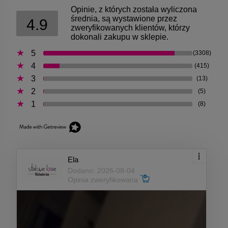
Opinie, z których została wyliczona
średnia, są wystawione przez
4.9
zweryfikowanych klientów, którzy
dokonali zakupu w sklepie.
5
(3308)
4
(415)
3
(13)
2
(5)
1
(8)
Ela
Dodano: 2026-08-04
Opinia zweryfikowana