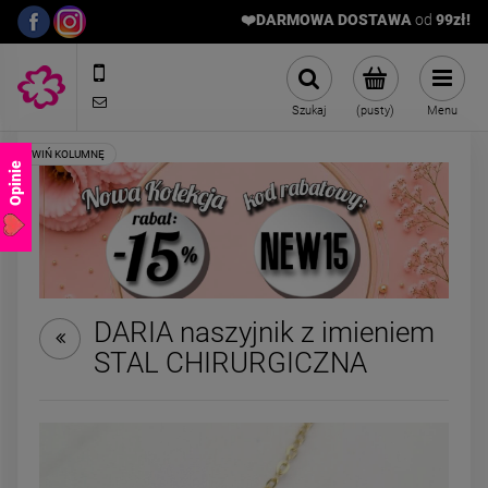
❤️DARMOWA DOSTAWA
od
9
9zł!
572989669
sklep@stalowelove.com.pl
Szukaj
(pusty)
Menu
Opinie
DARIA naszyjnik z imieniem
STAL CHIRURGICZNA
Naszyjnik STAL
Bransoletka na s
CHIRURGICZNA księżyc
STAL CHIRURGIC
kamienie naturalne
kolorowe kwiat
129,00 zł
59,00 zł