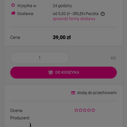
Bransoletka srebrna STAL
Bransoletka srebrn
Wysyłka w:
24 godziny
CHIRURGICZNA
CHIRURGICZNA jo
modułowa czarne
cyrkonie
Dostawa:
od 5,00 zł
- ORLEN Paczka
79,00 zł
69,00 zł
koniczyny kryształki
sprawdź formy dostawy
DO KOSZYKA
DO KOSZYK
39,00 zł
Cena:
szt.
DO KOSZYKA
dodaj do przechowalni
Ocena:
Producent: