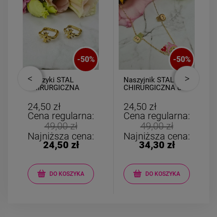
-
50
%
-
50
%
Kolczyki STAL
Naszyjnik STAL
CHIRURGICZNA
CHIRURGICZNA dla
kwadrat złoty krzyż
dziewczynek Labubu
24,50 zł
24,50 zł
Cena regularna:
Cena regularna:
49,00 zł
49,00 zł
Najniższa cena:
Najniższa cena:
24,50 zł
34,30 zł
DO KOSZYKA
DO KOSZYKA