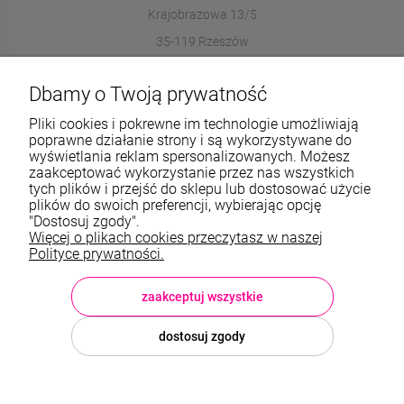
Krajobrazowa 13/5
35-119 Rzeszów
572989669
Dbamy o Twoją prywatność
sklep@stalowelove.com.pl
Pliki cookies i pokrewne im technologie umożliwiają
poprawne działanie strony i są wykorzystywane do
wyświetlania reklam spersonalizowanych. Możesz
Informacje
zaakceptować wykorzystanie przez nas wszystkich
tych plików i przejść do sklepu lub dostosować użycie
O nas
plików do swoich preferencji, wybierając opcję
"Dostosuj zgody".
Więcej o plikach cookies przeczytasz w naszej
TWOJE KONTO
Polityce prywatności.
Sklep: StaloweLOVE, Krajobrazowa 13/5, 35-119 Rzeszów, woj.
podkarpackie, NIP: 8133612433, tel.:
572 989 669
, e-mail:
sklep@stalowelove.com.pl
zaakceptuj wszystkie
dostosuj zgody
© 2026 stalowelove.com.pl . Wszelkie prawa zastrzeżone.