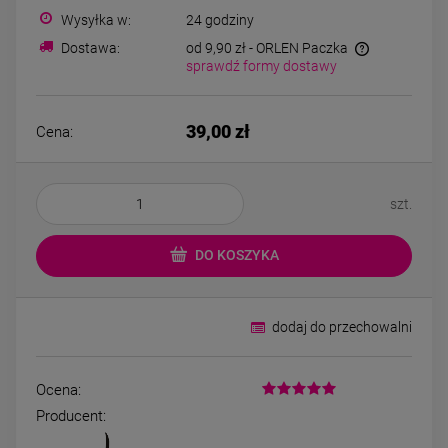
Bransoletka srebrna STAL
Bransoletka srebrn
Wysyłka w:
24 godziny
CHIRURGICZNA
CHIRURGICZNA jo
modułowa czarne
cyrkonie
Dostawa:
od 9,90 zł
- ORLEN Paczka
79,00 zł
69,00 zł
koniczyny kryształki
sprawdź formy dostawy
DO KOSZYKA
DO KOSZYK
39,00 zł
Cena:
szt.
DO KOSZYKA
dodaj do przechowalni
Ocena:
Producent: