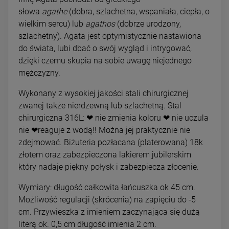
słowa
agathe
(dobra, szlachetna, wspaniała, ciepła, o
wielkim sercu) lub
agathos
(dobrze urodzony,
szlachetny). Agata jest optymistycznie nastawiona
do świata, lubi dbać o swój wygląd i intrygować,
dzięki czemu skupia na sobie uwagę niejednego
mężczyzny.
Wykonany z wysokiej jakości stali chirurgicznej
zwanej także nierdzewną lub szlachetną. Stal
chirurgiczna 316L: ❤ nie zmienia koloru ❤ nie uczula
nie ❤reaguje z wodą!! Można jej praktycznie nie
zdejmować. Biżuteria pozłacana (platerowana) 18k
złotem oraz zabezpieczona lakierem jubilerskim
który nadaje piękny połysk i zabezpiecza złocenie.
Wymiary: długość całkowita łańcuszka ok 45 cm.
Możliwość regulacji (skrócenia) na zapięciu do -5
cm. Przywieszka z imieniem zaczynająca się dużą
literą ok. 0,5 cm długość imienia 2 cm.