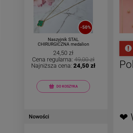
-
50
%
ę
Naszyjnik STAL
ZESTA
A
CHIRURGICZNA medalion
CHIR
zielona koniczyna złoty
24,50 zł
rant
Cena regularna:
49,00 zł
Cena r
Po
Najniższa cena:
24,50 zł
Najniż
DO KOSZYKA
❤ 
Nowości