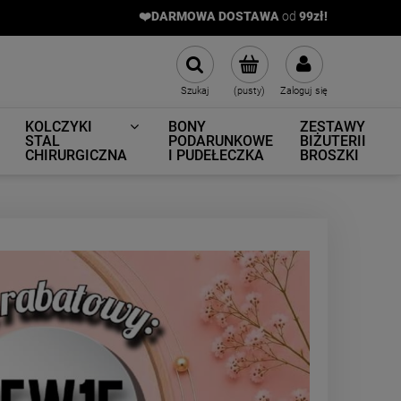
❤️DARMOWA DOSTAWA
od
9
9zł!
Szukaj
(pusty)
Zaloguj się
KOLCZYKI
BONY
ZESTAWY
STAL
PODARUNKOWE
BIŻUTERII
CHIRURGICZNA
I PUDEŁECZKA
BROSZKI