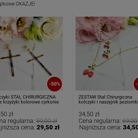
ątkowe OKAZJE!
Kolczyki STAL
Kolczyki STAL
URGICZNA motylek
CHIRURGICZNA kwiatek
-
50
%
-
czarny
niebieski cyrkonia
39,00 zł
44,00 zł
czyki STAL CHIRURGICZNA
ZESTAW Stal Chirurgiczna
e krzyżyki kolorowe cyrkonie
kolczyki i naszyjnik poziomk
DO KOSZYKA
DO KOSZYKA
,50 zł
34,50 zł
na regularna:
59,00 zł
Cena regularna:
69,00
jniższa cena:
29,50 zł
Najniższa cena:
34,50