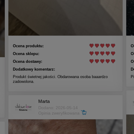
Ocena produktu:
O
Ocena sklepu:
O
Ocena dostawy:
O
Dodatkowy komentarz:
D
Produkt świetnej jakości. Obdarowana osoba baaardzo
P
zadowolona.
Marta
Dodano: 2026-05-14
Opinia zweryfikowana