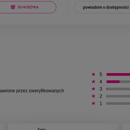
powiadom o dostępności
DO KOSZYKA
5
4
3
ystawione przez zweryfikowanych
2
1
Ania