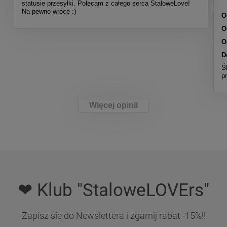
statusie przesyłki. Polecam z całego serca StaloweLove!
Na pewno wrócę :)
O
O
O
D
Ś
p
Więcej opinii
❤ Klub "StaloweLOVErs"
Zapisz się do Newslettera i zgarnij rabat -15%!!