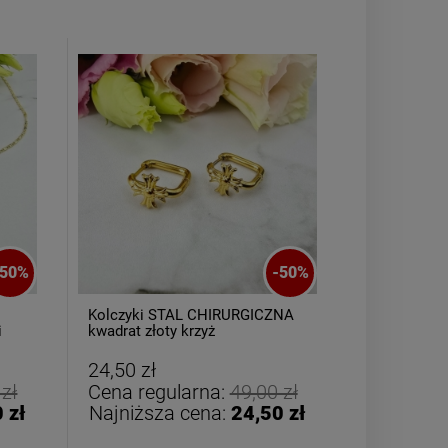
Kolczyki STAL
Kolczyk
CHIRURGICZNA kwiatek
CHIRURGICZN
50
%
-
50
%
zielony cyrkonia
różowy c
44,00 zł
44,00
Kolczyki STAL CHIRURGICZNA
Kolczyki S
i
kwadrat złoty krzyż
kryształki m
DO KOSZYKA
DO K
24,50 zł
17,00 zł
 zł
Cena regularna:
49,00 zł
Cena reg
 zł
Najniższa cena:
24,50 zł
Najniższ