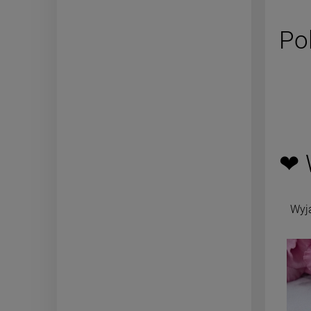
Po
❤ 
Wyj