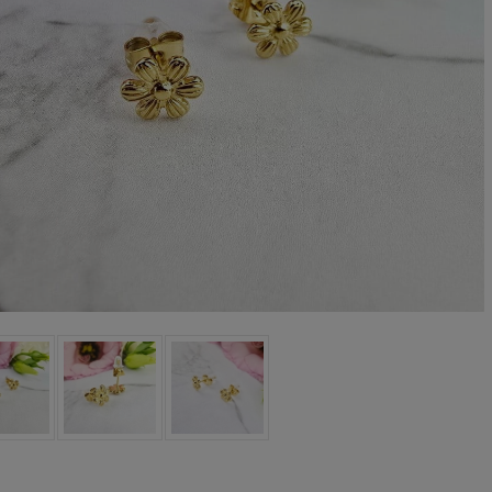
oletka srebrna STAL
Bransoletka srebrna STAL
CHIRURGICZNA
CHIRURGICZNA jodełka
odułowa czarne
cyrkonie
79,00 zł
69,00 zł
iczyny kryształki
DO KOSZYKA
DO KOSZYKA