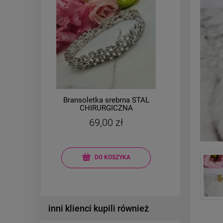
AL
Bransoletka srebrna STAL
Brans
a
CHIRURGICZNA
e
modułowa ażurowa
m
69,00 zł
cyrkonie
kon
DO KOSZYKA
inni klienci kupili również