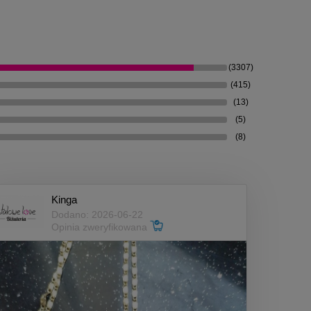
(3307)
(415)
(13)
(5)
(8)
Kinga
Dodano: 2026-06-22
Opinia zweryfikowana