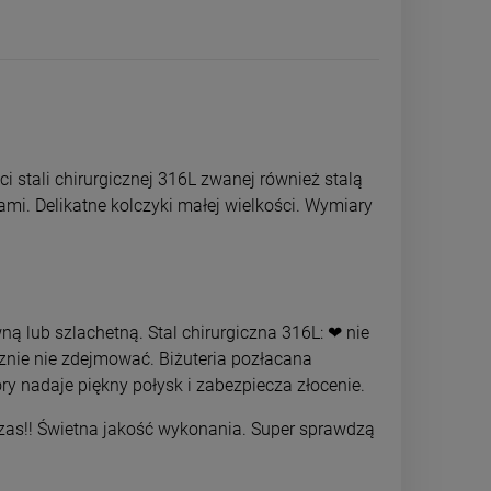
 stali chirurgicznej 316L zwanej również stalą
ami. Delikatne kolczyki małej wielkości. Wymiary
ną lub szlachetną. Stal chirurgiczna 316L: ❤ nie
A
Kolczyki STAL CHIRURGICZNA
Kolczyki STAL
kwiatek kryształki zakręcana kulka
potrójna 
cznie nie zdejmować. Biżuteria pozłacana
39,00 zł
39,0
ry nadaje piękny połysk i zabezpiecza złocenie.
 czas!! Świetna jakość wykonania. Super sprawdzą
powiadom o dostępności
powiadom o 