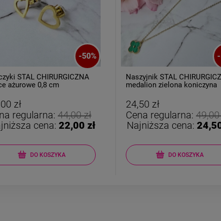
-
50
%
-
czyki STAL CHIRURGICZNA
Naszyjnik STAL CHIRURGIC
ce ażurowe 0,8 cm
medalion zielona koniczyna
złoty rant
,00 zł
24,50 zł
na regularna:
44,00 zł
Cena regularna:
49,00
jniższa cena:
22,00 zł
Najniższa cena:
24,50
DO KOSZYKA
DO KOSZYKA