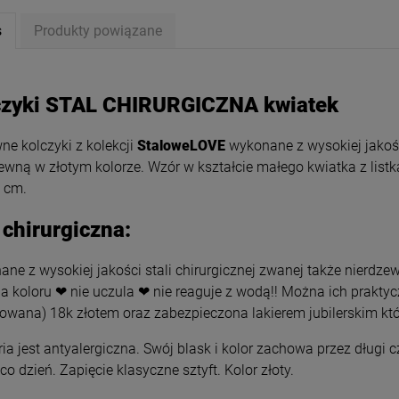
s
Produkty powiązane
czyki STAL CHIRURGICZNA kwiatek
e kolczyki z kolekcji
StaloweLOVE
wykonane z wysokiej jakości
ewną w złotym kolorze. Wzór w kształcie małego kwiatka z listk
8 cm.
 chirurgiczna:
ne z wysokiej jakości stali chirurgicznej zwanej także nierdzew
ki STAL CHIRURGICZNA
Bransoletka STAL CHIRURGICZN
igiel czarne serce
elementy złote patyczki
a koloru ❤ nie uczula ❤ nie reaguje z wodą!! Można ich prakty
34,00 zł
39,00 zł
rowana) 18k złotem oraz zabezpieczona lakierem jubilerskim któ
ria jest antyalergiczna. Swój blask i kolor zachowa przez długi
 co dzień. Zapięcie klasyczne sztyft. Kolor złoty.
powiadom o dostępności
DO KOSZYKA