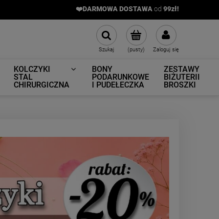
❤️DARMOWA DOSTAWA
od
9
9zł!
Szukaj
(pusty)
Zaloguj się
KOLCZYKI
BONY
ZESTAWY
STAL
PODARUNKOWE
BIŻUTERII
CHIRURGICZNA
I PUDEŁECZKA
BROSZKI