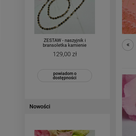
ZESTAW - naszyjnik i
B
zka
bransoletka kamienie
CHI
i
naturalne Hematyt i Agat
129,00 zł
ciemny
powiadom o
dostępności
Nowości