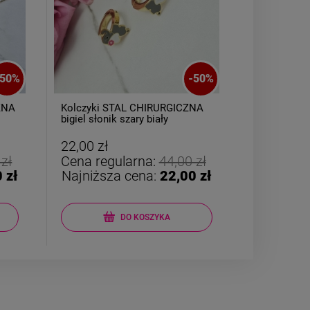
50
%
-
50
%
ZNA
Kolczyki STAL CHIRURGICZNA
Naszyjnik 
bigiel słonik szary biały
żmijka ażur
perełki
22,00 zł
34,50 zł
 zł
Cena regularna:
44,00 zł
Cena reg
 zł
Najniższa cena:
22,00 zł
Najniższ
DO KOSZYKA