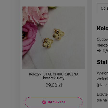
Opi
Kol
Cudown
nierdz
ok. 0,
Stal
Wykona
Kolczyki STAL CHIRURGICZNA
Kolczy
kwiatek złoty
b
zmieni
29,00 zł
(plate
Biżute
się na
DO KOSZYKA