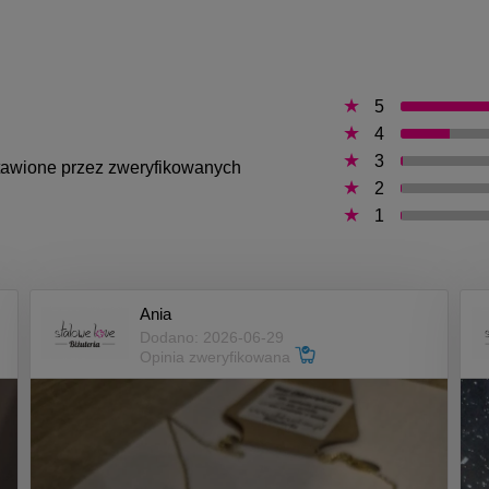
5
4
3
ystawione przez zweryfikowanych
2
1
Ania
Dodano: 2026-06-29
Opinia zweryfikowana