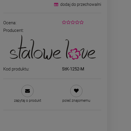
dodaj do przechowalni
Ocena:
Producent:
Bransoletka srebrna STAL
ZESTAW - na
CHIRURGICZNA żmijka
kolczyki koni
szeroka lejąca
kryszt
Kod produktu:
StK-1252-M
49,00 zł
79,00
zobacz 
DO KOSZYKA
zapytaj o produkt
poleć znajomemu