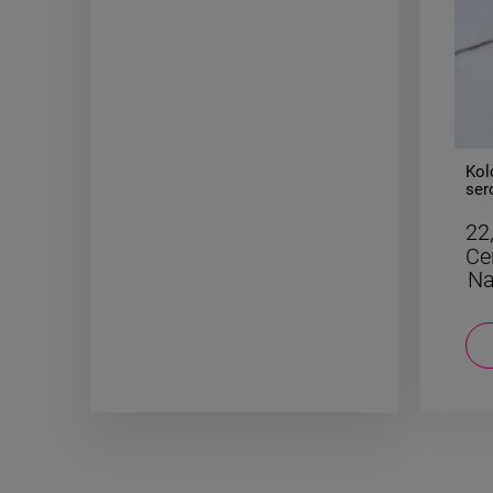
-
50
%
Naszyjnik STAL CHIRURGICZNA
Kol
dla dziewczynek Labubu
ser
24,50 zł
22
Cena regularna:
49,00 zł
Ce
Najniższa cena:
34,30 zł
Na
DO KOSZYKA