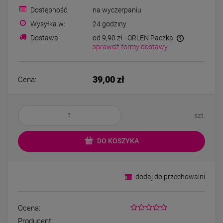
Kolczyki STAL
Kolczyki STAL
Dostępność:
na wyczerpaniu
CHIRURGICZNA motylek
CHIRURGICZNA kw
czarny
niebieski cyrkon
Wysyłka w:
24 godziny
39,00 zł
44,00 zł
Dostawa:
od 9,90 zł
- ORLEN Paczka
sprawdź formy dostawy
DO KOSZYKA
DO KOSZYK
39,00 zł
Cena:
szt.
DO KOSZYKA
dodaj do przechowalni
Ocena:
Producent: