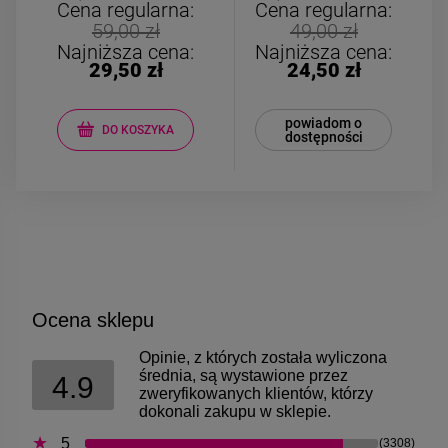
opalizujące lilia
Cena regularna:
Cena regularna:
59,00 zł
49,00 zł
Najniższa cena:
Najniższa cena:
29,50 zł
24,50 zł
powiadom o
DO KOSZYKA
dostępności
Ocena sklepu
Opinie, z których została wyliczona
średnia, są wystawione przez
4.9
zweryfikowanych klientów, którzy
dokonali zakupu w sklepie.
5
(3308)