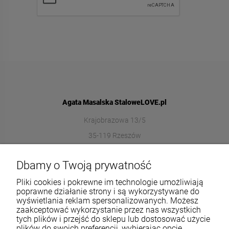
Agata Masalska StaloweLOVE.pl
Krajobrazowa 13/5
35-119 Rzeszów
572989669
Dbamy o Twoją prywatność
sklep@stalowelove.com.pl
Pliki cookies i pokrewne im technologie umożliwiają
poprawne działanie strony i są wykorzystywane do
wyświetlania reklam spersonalizowanych. Możesz
Informacje
zaakceptować wykorzystanie przez nas wszystkich
tych plików i przejść do sklepu lub dostosować użycie
O nas
plików do swoich preferencji, wybierając opcję