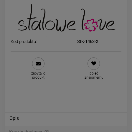
Naszyjnik STAL CHIRURGICZNA
Kolczyki STAL CHIRURGICZ
potrójny perełki
bigiel zatrzask kwiatek czar
kryształek cyrkonie
69,00 zł
49,00 zł
Kod produktu:
StK-1463-X
DO KOSZYKA
DO KOSZYKA
zapytaj o
poleć
produkt
znajomemu
Opis
Koszty dostawy