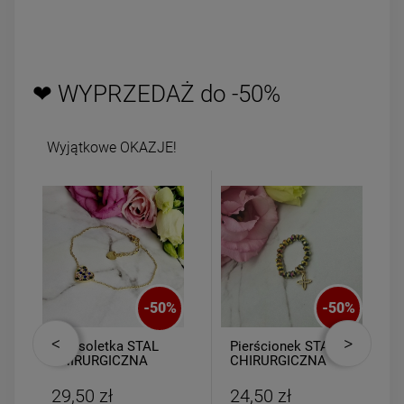
❤ WYPRZEDAŻ do -50%
Wyjątkowe OKAZJE!
-
50
%
-
50
%
Bransoletka STAL
Pierścionek STAL
CHIRURGICZNA
CHIRURGICZNA
medalion serce
elastyczny
kolorowe cyrkonie
kryształki
29,50 zł
24,50 zł