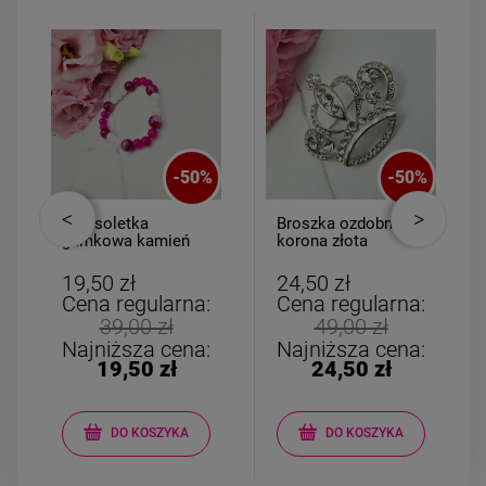
-
50
%
-
50
%
Bransoletka
Broszka ozdobna
gumkowa kamień
korona złota
AGAT dla DZIECI
cyrkonie i perła
różowo biała
19,50 zł
24,50 zł
Cena regularna:
Cena regularna:
39,00 zł
49,00 zł
Najniższa cena:
Najniższa cena:
19,50 zł
24,50 zł
DO KOSZYKA
DO KOSZYKA