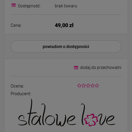
Bransoletka srebrna STAL
Bransoletka srebrn
Dostępność:
brak towaru
CHIRURGICZNA
CHIRURGICZN
modułowa ażurowa
modułowa czar
69,00 zł
79,00 zł
cyrkonie
koniczyny kryszta
49,00 zł
Cena:
DO KOSZYKA
DO KOSZYK
powiadom o dostępności
dodaj do przechowalni
Ocena:
Producent: