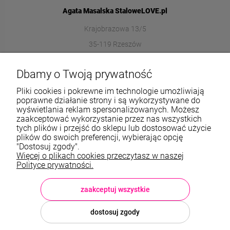
Agata Masalska StaloweLOVE.pl
Krajobrazowa 13/5
35-119 Rzeszów
572989669
Dbamy o Twoją prywatność
sklep@stalowelove.com.pl
Pliki cookies i pokrewne im technologie umożliwiają
poprawne działanie strony i są wykorzystywane do
wyświetlania reklam spersonalizowanych. Możesz
Informacje
zaakceptować wykorzystanie przez nas wszystkich
tych plików i przejść do sklepu lub dostosować użycie
O nas
plików do swoich preferencji, wybierając opcję
"Dostosuj zgody".
Więcej o plikach cookies przeczytasz w naszej
TWOJE KONTO
Polityce prywatności.
Sklep: StaloweLOVE, Krajobrazowa 13/5, 35-119 Rzeszów, woj.
podkarpackie, NIP: 8133612433, tel.:
572 989 669
, e-mail:
sklep@stalowelove.com.pl
zaakceptuj wszystkie
dostosuj zgody