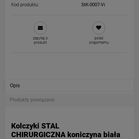
Kod produktu:
StK-0007-Vi
Naszyjnik STAL CHIRURGICZNA
Bransoletka STAL
medalion koniczyna ażurowa
CHIRURGICZNA perły klasy
zapytaj o
poleć
cyrkonie
mniejsze
24,50 zł
44,00 zł
produkt
znajomemu
Cena regularna:
49,00 zł
Najniższa cena:
24,50 zł
DO KOSZYKA
DO KOSZYKA
Opis
Produkty powiązane
Kolczyki STAL
CHIRURGICZNA koniczyna biała