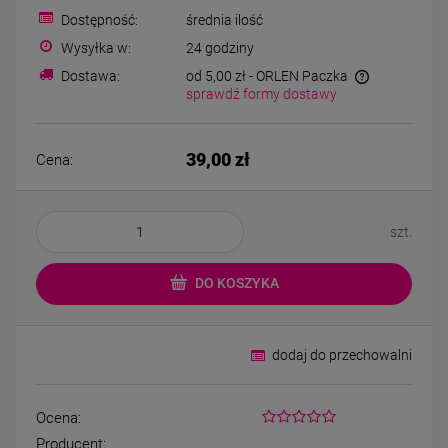
Bransoletka srebrna STAL
Bransoletka srebrn
Dostępność:
średnia ilość
CHIRURGICZNA
CHIRURGICZN
modułowa ażurowa
modułowa czar
Wysyłka w:
24 godziny
69,00 zł
79,00 zł
cyrkonie
koniczyny kryszta
Dostawa:
od 5,00 zł
- ORLEN Paczka
sprawdź formy dostawy
DO KOSZYKA
DO KOSZYK
39,00 zł
Cena:
szt.
DO KOSZYKA
dodaj do przechowalni
Ocena:
Producent: