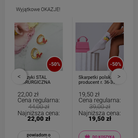
Wyjątkowe OKAZJE!
-
50
%
-
50
%
Kolczyki STAL
Skarpetki polski
CHIRURGICZNA
producent r. 36-39
bigiel dla
Limoncello
dziewczynek
22,00 zł
19,50 zł
czerwony motylek
Cena regularna:
Cena regularna:
44,00 zł
39,00 zł
Najniższa cena:
Najniższa cena:
22,00 zł
19,50 zł
powiadom o
DO KOSZYKA