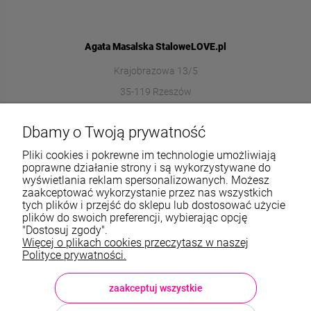
Agata Masalska StaloweLOVE.pl
Krajobrazowa 13/5
35-119 Rzeszów
572989669
Dbamy o Twoją prywatność
sklep@stalowelove.com.pl
Pliki cookies i pokrewne im technologie umożliwiają
poprawne działanie strony i są wykorzystywane do
wyświetlania reklam spersonalizowanych. Możesz
Informacje
zaakceptować wykorzystanie przez nas wszystkich
tych plików i przejść do sklepu lub dostosować użycie
O nas
plików do swoich preferencji, wybierając opcję
"Dostosuj zgody".
Więcej o plikach cookies przeczytasz w naszej
TWOJE KONTO
Polityce prywatności.
Sklep: StaloweLOVE, Krajobrazowa 13/5, 35-119 Rzeszów, woj.
podkarpackie, NIP: 8133612433, tel.:
572 989 669
, e-mail:
sklep@stalowelove.com.pl
zaakceptuj wszystkie