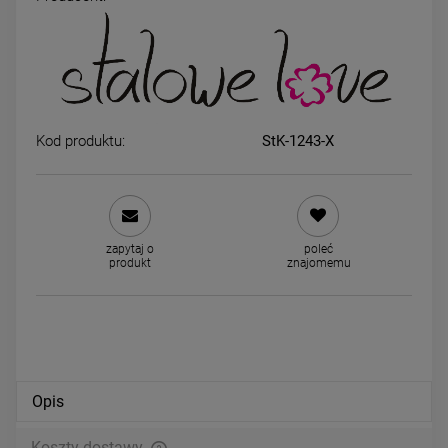
Bransoletka STAL
Kolczyki STAL CHIRURGICZ
CHIRURGICZNA serca jasne
kryształki jasne 0,6 cm
złoto
49,00 zł
34,00 zł
Kod produktu:
StK-1243-X
powiadom o dostępności
DO KOSZYKA
zapytaj o
poleć
produkt
znajomemu
Opis
Koszty dostawy