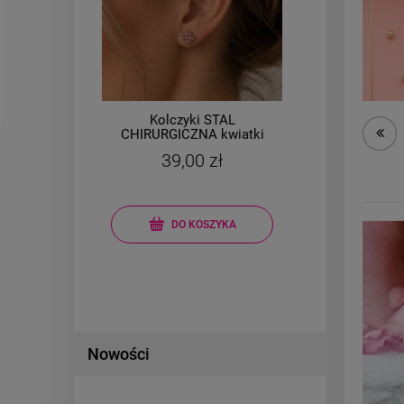
50
%
TAL
Kolczyki STAL
Na
owa
CHIRURGICZNA kwiatki
natur
kryształki różowe
39,00 zł
00 zł
50 zł
DO KOSZYKA
Nowości