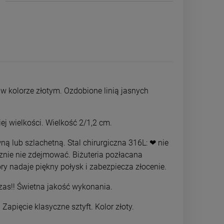
w kolorze złotym. Ozdobione linią jasnych
ej wielkości. Wielkość 2/1,2 cm.
ną lub szlachetną. Stal chirurgiczna 316L: ❤ nie
cznie nie zdejmować. Biżuteria pozłacana
ry nadaje piękny połysk i zabezpiecza złocenie.
Pierścionek STAL CHIRURGICZNA
Kolczyki STAL
elastyczny ciemny granat
klipsy kryszta
czas!! Świetna jakość wykonania.
cyrk
15,00 zł
49,0
 Zapięcie klasyczne sztyft. Kolor złoty.