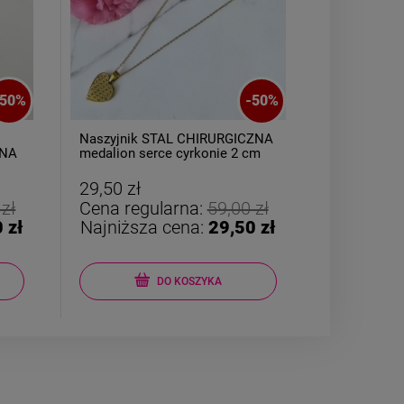
50
%
-
50
%
Naszyjnik STAL CHIRURGICZNA
Pierścione
ZNA
medalion serce cyrkonie 2 cm
CHIRURGICZ
kryształki op
29,50 zł
24,50 zł
 zł
Cena regularna:
59,00 zł
Cena reg
 zł
Najniższa cena:
29,50 zł
Najniższ
DO KOSZYKA