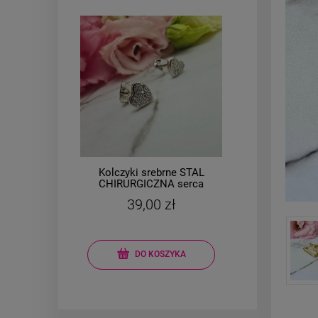
Kolczyki srebrne STAL
Brans
l
CHIRURGICZNA serca
owa
małe 0,7 cm cyrkonie
mo
39,00 zł
DO KOSZYKA