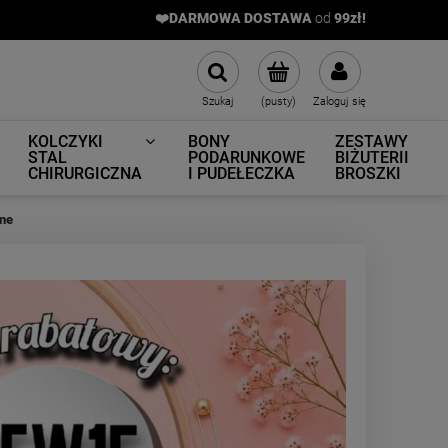
❤️DARMOWA DOSTAWA
od
9
9zł!
Szukaj
(pusty)
Zaloguj się
KOLCZYKI
BONY
ZESTAWY
STAL
PODARUNKOWE
BIŻUTERII
CHIRURGICZNA
I PUDEŁECZKA
BROSZKI
sne