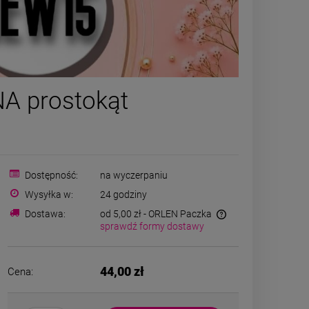
-
50
%
Naszyjnik STAL
Kolczyk
A prostokąt
CHIRURGICZNA medalion
CHIRURGICZN
zielona koniczyna złoty
pary kulki
24,50 zł
59,00
rant
sreb
Cena regularna:
49,00 zł
Najniższa cena:
24,50 zł
DO K
Dostępność:
na wyczerpaniu
Wysyłka w:
24 godziny
DO KOSZYKA
Dostawa:
od 5,00 zł
- ORLEN Paczka
sprawdź formy dostawy
44,00 zł
Cena: