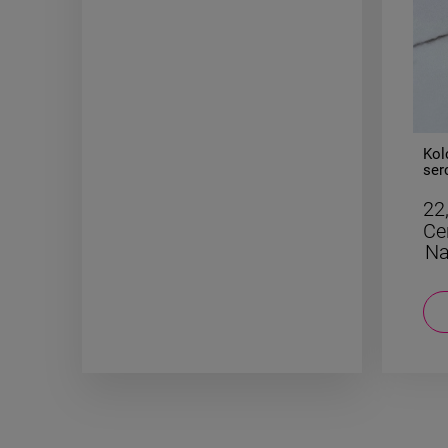
-
50
%
Bransoletka STAL
Kol
CHIRURGICZNA gumkowa
ser
kolorowe kulki
24,50 zł
22
Cena regularna:
49,00 zł
Ce
Najniższa cena:
24,50 zł
Na
DO KOSZYKA