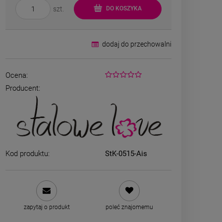
szt.
DO KOSZYKA
dodaj do przechowalni
Ocena:
Producent:
Bransoletka srebrna STAL
Bransoletka s
CHIRURGICZNA jodełka
CHIRURGICZ
cyrkonie
szeroka 
69,00 zł
49,00
Kod produktu:
StK-0515-Ais
DO KOSZYKA
DO K
zapytaj o produkt
poleć znajomemu