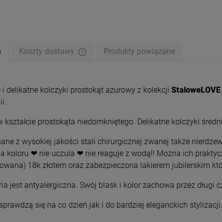
s
Koszty dostawy
Produkty powiązane
 i delikatne kolczyki prostokąt ażurowy z kolekcji
StaloweLOVE
i.
 kształcie prostokąta niedomkniętego. Delikatne kolczyki średni
ne z wysokiej jakości stali chirurgicznej zwanej także nierdzew
a koloru ❤ nie uczula ❤ nie reaguje z wodą!! Można ich prakty
rowana) 18k złotem oraz zabezpieczona lakierem jubilerskim któ
 STAL CHIRURGICZNA koła
Naszyjnik STAL CHIRURGICZNA
m niedomknięte grawer
dłoń Fatimy
ria jest antyalergiczna. Swój blask i kolor zachowa przez długi 
39,00 zł
24,50 zł
Cena regularna:
sprawdzą się na co dzień jak i do bardziej eleganckich stylizacji.
49,00 zł