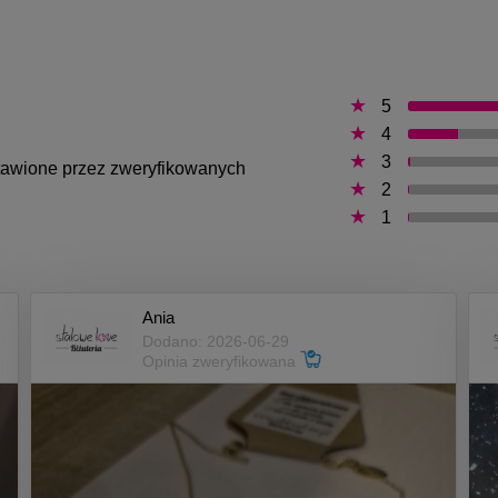
5
4
3
ystawione przez zweryfikowanych
2
1
Ania
Dodano: 2026-06-29
Opinia zweryfikowana