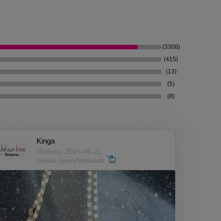
(3308)
(415)
(13)
(5)
(8)
Kinga
Dodano: 2026-06-22
Opinia zweryfikowana