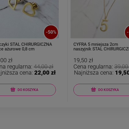
-
50
%
-
czyki STAL CHIRURGICZNA
CYFRA 5 mniejsza 2cm
ce ażurowe 0,8 cm
naszyjnik STAL CHIRURGIC
,00 zł
19,50 zł
na regularna:
44,00 zł
Cena regularna:
39,00
jniższa cena:
22,00 zł
Najniższa cena:
19,50
DO KOSZYKA
DO KOSZYKA