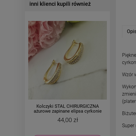
inni klienci kupili również
Opi
Piękne
cyrkoni
Wzór w
Wykona
zmieni
(plate
Kolczyki STAL CHIRURGICZNA
Kolczyki
ażurowe zapinane elipsa cyrkonie
2,5 c
Biżute
jasne złoto
44,00 zł
Super 