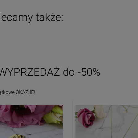
Najniższa cena:
49,00 zł
iadom o dostępności
lecamy także:
DO KOSZYKA
WYPRZEDAŻ do -50%
ątkowe OKAZJE!