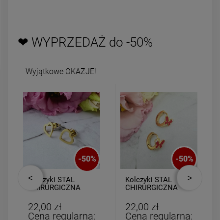
zobacz więcej
DO KOSZYK
❤ WYPRZEDAŻ do -50%
Wyjątkowe OKAZJE!
-
50
%
-
50
%
Kolczyki STAL
Kolczyki STAL
CHIRURGICZNA
CHIRURGICZNA
serce ażurowe 0,8
bigiel dla
cm
dziewczynek
22,00 zł
22,00 zł
czerwony motylek
Cena regularna:
Cena regularna: