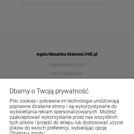
Agata Masalska StaloweLOVE.pl
Krajobrazowa 13/5
35-119 Rzeszów
572989669
Dbamy o Twoją prywatność
sklep@stalowelove.com.pl
Pliki cookies i pokrewne im technologie umożliwiają
poprawne działanie strony i są wykorzystywane do
wyświetlania reklam spersonalizowanych. Możesz
Informacje
zaakceptować wykorzystanie przez nas wszystkich
tych plików i przejść do sklepu lub dostosować użycie
O nas
plików do swoich preferencji, wybierając opcję
"Dostosuj zgody".