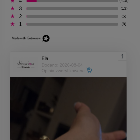
4
(415)
3
(13)
2
(5)
1
(8)
Ela
Dodano: 2026-08-04
Opinia zweryfikowana