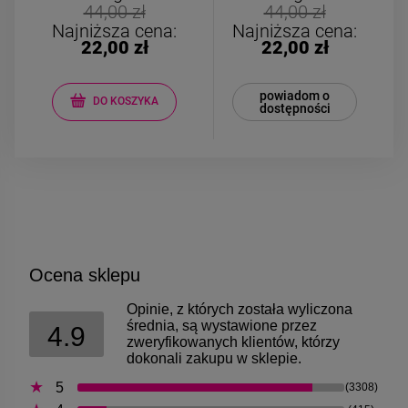
Bransoletka srebrna STAL
Bransoletka srebrn
44,00 zł
44,00 zł
CHIRURGICZNA
CHIRURGICZN
Najniższa cena:
Najniższa cena:
modułowa ażurowa
modułowa czar
22,00 zł
22,00 zł
69,00 zł
79,00 zł
cyrkonie
koniczyny kryszta
powiadom o
DO KOSZYKA
dostępności
DO KOSZYKA
DO KOSZYK
Ocena sklepu
Opinie, z których została wyliczona
średnia, są wystawione przez
4.9
zweryfikowanych klientów, którzy
dokonali zakupu w sklepie.
5
(3308)