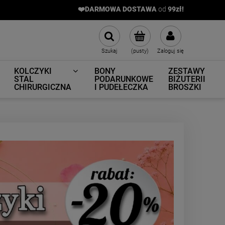
❤️DARMOWA DOSTAWA
od
9
9zł!
Szukaj
(pusty)
Zaloguj się
KOLCZYKI
BONY
ZESTAWY
STAL
PODARUNKOWE
BIŻUTERII
CHIRURGICZNA
I PUDEŁECZKA
BROSZKI