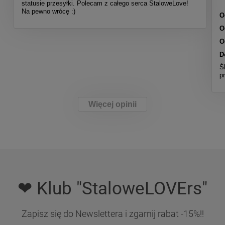
statusie przesyłki. Polecam z całego serca StaloweLove!
Na pewno wrócę :)
O
O
O
D
Ś
p
Więcej opinii
❤ Klub "StaloweLOVErs"
Zapisz się do Newslettera i zgarnij rabat -15%!!