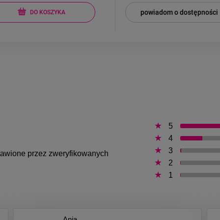
powiadom o dostępności
DO KOSZYKA
5
4
3
ystawione przez zweryfikowanych
2
1
Ania