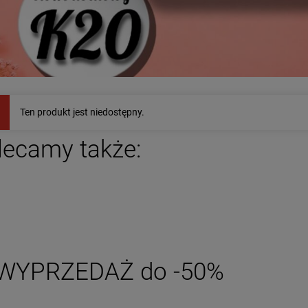
nsoletka na stopę
ZESTAW - naszyjnik i
L CHIRURGICZNA
bransoletka kamienie
Ten produkt jest niedostępny.
mkowa kryształki
naturalne czarne
59,00 zł
129,00 zł
mienie niebieska
lecamy także:
powiadom o
zobacz więcej
dostępności
WYPRZEDAŻ do -50%