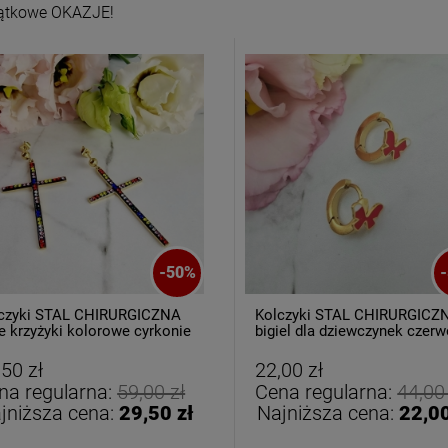
ątkowe OKAZJE!
oletka srebrna STAL
Bransoletka srebrna STAL
CHIRURGICZNA
CHIRURGICZNA jodełka
-
50
%
-
odułowa czarne
cyrkonie
79,00 zł
69,00 zł
iczyny kryształki
czyki STAL CHIRURGICZNA
Kolczyki STAL CHIRURGICZ
e krzyżyki kolorowe cyrkonie
bigiel dla dziewczynek czer
motylek
DO KOSZYKA
DO KOSZYKA
,50 zł
22,00 zł
na regularna:
59,00 zł
Cena regularna:
44,00
jniższa cena:
29,50 zł
Najniższa cena:
22,00