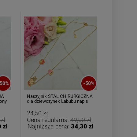
Bransoletka srebrna STAL
ZESTAW - na
CHIRURGICZNA żmijka
kolczyki koni
50
%
-
50
%
szeroka lejąca
kryszt
49,00 zł
79,00
NA
Naszyjnik STAL CHIRURGICZNA
Bransoletk
wony
dla dziewczynek Labubu napis
CHIRURGIC
medalion ł
zobacz 
DO KOSZYKA
24,50 zł
24,50 zł
 zł
Cena regularna:
49,00 zł
Cena reg
 zł
Najniższa cena:
34,30 zł
Najniższ