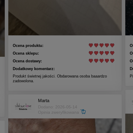
Ocena produktu:
O
Ocena sklepu:
O
Ocena dostawy:
O
Dodatkowy komentarz:
D
Produkt świetnej jakości. Obdarowana osoba baaardzo
P
zadowolona.
Marta
Dodano: 2026-05-14
Opinia zweryfikowana