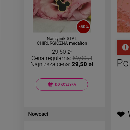
-
50
%
Naszyjnik STAL
Bra
ka
CHIRURGICZNA medalion
STA
myszka miki czarna
gu
29,50 zł
ka
Cena regularna:
59,00 zł
Po
Najniższa cena:
29,50 zł
DO KOSZYKA
❤ 
Nowości