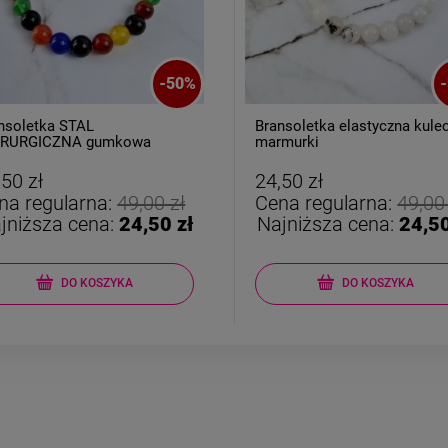
-
50
%
-
nsoletka elastyczna kuleczki
Kolczyki STAL CHIRURGICZ
murki
bigiel zatrzask kryształki
kolorowe
,50 zł
22,00 zł
na regularna:
49,00 zł
Cena regularna:
44,00
jniższa cena:
24,50 zł
Najniższa cena:
35,20
DO KOSZYKA
DO KOSZYKA