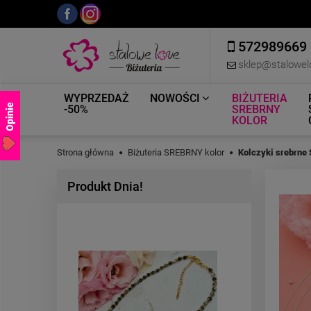
572989669
sklep@stalowel
WYPRZEDAŻ
NOWOŚCI
BIŻUTERIA
Opinie
-50%
SREBRNY
KOLOR
Strona główna
Biżuteria SREBRNY kolor
Kolczyki srebrne
Produkt Dnia!