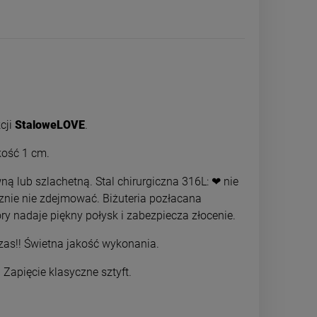
cji
StaloweLOVE
.
kość 1 cm.
ną lub szlachetną. Stal chirurgiczna 316L: ❤ nie
cznie nie zdejmować. Biżuteria pozłacana
ry nadaje piękny połysk i zabezpiecza złocenie.
Naszyjnik STAL CHIRURGICZNA
Kolczyki STAL
kryształki koniczyny cyrkonie
bigiel kuleczka 0,
czas!! Świetna jakość wykonania.
49,00 zł
29,0
. Zapięcie klasyczne sztyft.
powiadom o dostępności
powiadom o 