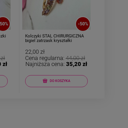
50
%
-
50
%
NA
Naszyjnik STAL CHIRURGICZNA
Kolczyki S
medalion koniczyna ażurowa
bigiel słoni
cyrkonie
24,50 zł
22,00 zł
 zł
Cena regularna:
49,00 zł
Cena reg
 zł
Najniższa cena:
24,50 zł
Najniższ
DO KOSZYKA