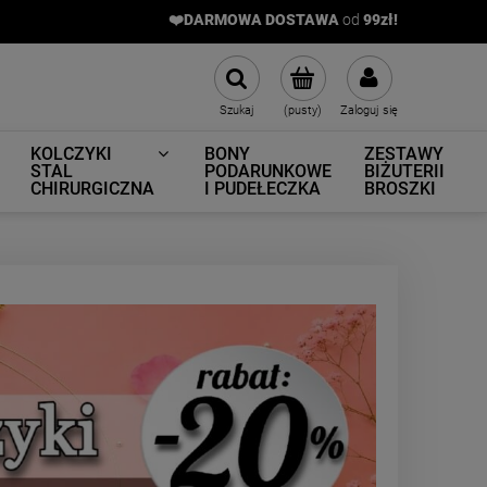
❤️DARMOWA DOSTAWA
od
9
9zł!
Szukaj
(pusty)
Zaloguj się
KOLCZYKI
BONY
ZESTAWY
STAL
PODARUNKOWE
BIŻUTERII
CHIRURGICZNA
I PUDEŁECZKA
BROSZKI