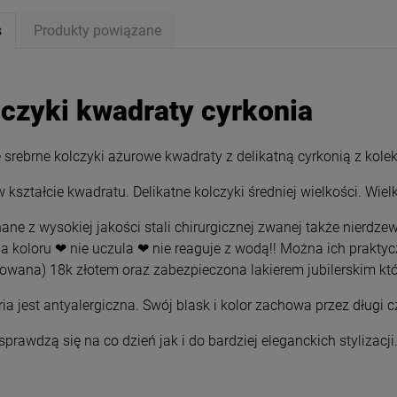
s
Produkty powiązane
lczyki kwadraty cyrkonia
 srebrne kolczyki ażurowe kwadraty z delikatną cyrkonią z kolek
 kształcie kwadratu. Delikatne kolczyki średniej wielkości. Wiel
ne z wysokiej jakości stali chirurgicznej zwanej także nierdzew
a koloru ❤ nie uczula ❤ nie reaguje z wodą!! Można ich prakty
rowana) 18k złotem oraz zabezpieczona lakierem jubilerskim któ
ki STAL CHIRURGICZNA
Kolczyki srebrne STAL
łka zdobione 2,5 cm
CHIRURGICZNA potrójne kółka
niedomknięte 3 cm
ria jest antyalergiczna. Swój blask i kolor zachowa przez długi 
44,00 zł
49,00 zł
sprawdzą się na co dzień jak i do bardziej eleganckich stylizacji
iadom o dostępności
DO KOSZYKA