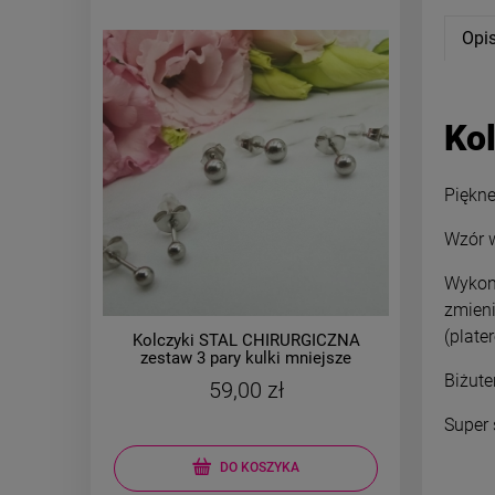
Opi
Ko
Piękne
Wzór w
Wykona
zmieni
(plate
Kolczyki STAL CHIRURGICZNA
Kolczy
zestaw 3 pary kulki mniejsze
kó
srebrne
Biżute
59,00 zł
Super 
pow
DO KOSZYKA