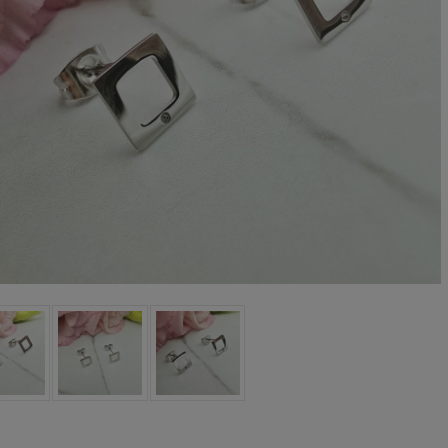
oletka srebrna STAL
Bransoletka srebrna STAL
URGICZNA jodełka
CHIRURGICZNA żmijka
cyrkonie
szeroka lejąca
69,00 zł
49,00 zł
DO KOSZYKA
DO KOSZYKA