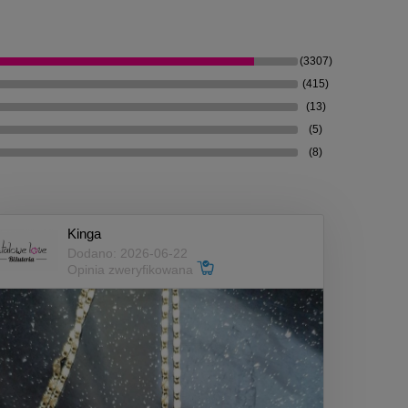
(3307)
(415)
(13)
(5)
(8)
Kinga
Dodano: 2026-06-22
Opinia zweryfikowana