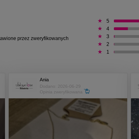
5
4
3
ystawione przez zweryfikowanych
2
1
Ania
Dodano: 2026-06-29
Opinia zweryfikowana