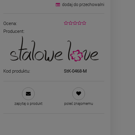
dodaj do przechowalni
Ocena:
Producent:
ZESTAW - naszyjnik i
ZESTAW - na
kolczyki koniczyna różowy
kolczyki koni
kryształek
kryszt
Kod produktu:
StK-0468-M
79,00 zł
79,00
zobacz więcej
zobacz 
zapytaj o produkt
poleć znajomemu