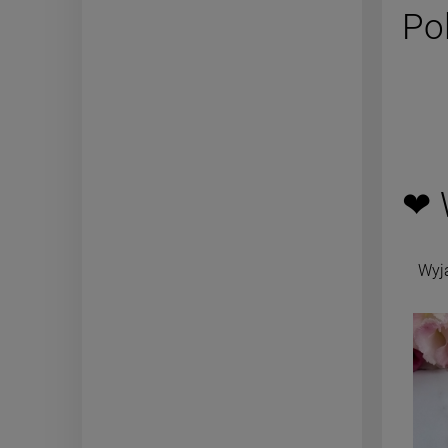
Po
❤ 
Wyj