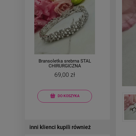
TAL
Bransoletka srebrna STAL
Brans
CHIRURGICZNA
CHIR
modułowa czarne
79,00 zł
koniczyny kryształki
DO KOSZYKA
inni klienci kupili również