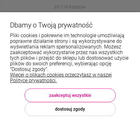
35-119 Rzeszów
572989669
Dbamy o Twoją prywatność
sklep@stalowelove.com.pl
Pliki cookies i pokrewne im technologie umożliwiają
poprawne działanie strony i są wykorzystywane do
wyświetlania reklam spersonalizowanych. Możesz
Informacje
zaakceptować wykorzystanie przez nas wszystkich
tych plików i przejść do sklepu lub dostosować użycie
O nas
plików do swoich preferencji, wybierając opcję
"Dostosuj zgody".
Więcej o plikach cookies przeczytasz w naszej
TWOJE KONTO
Polityce prywatności.
Sklep: StaloweLOVE, Krajobrazowa 13/5, 35-119 Rzeszów, woj.
podkarpackie, NIP: 8133612433, tel.:
572 989 669
, e-mail:
sklep@stalowelove.com.pl
zaakceptuj wszystkie
dostosuj zgody
© 2026 stalowelove.com.pl . Wszelkie prawa zastrzeżone.
Styl graficzny i aplikacje ShopGadget.pl
Sklep internetowy Shoper
Premium