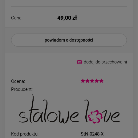
Kolczyki STAL
Kolczyki STAL
CHIRURGICZNA koniczyna
CHIRURGICZNA mo
jasne złoto
czarny
34,00 zł
39,00 zł
49,00 zł
Cena:
DO KOSZYKA
DO KOSZYK
powiadom o dostępności
dodaj do przechowalni
Ocena:
Producent:
Kod produktu:
StN-0248-X