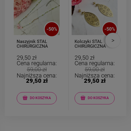
-
50
%
-
50
%
Naszyjnik STAL
Kolczyki STAL
CHIRURGICZNA
CHIRURGICZNA
kolorowe koraliki
wiszący liść wycięte
gwiazdki różowe
serca
29,50 zł
29,50 zł
Cena regularna:
Cena regularna:
59,00 zł
59,00 zł
Najniższa cena:
Najniższa cena:
29,50 zł
29,50 zł
DO KOSZYKA
DO KOSZYKA