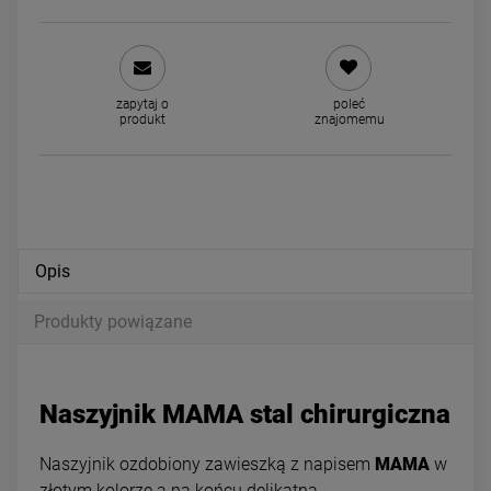
MAMA nieskończoność
Kolczyki STAL CHIRURGICZ
zapytaj o
poleć
produkt
znajomemu
naszyjnik z STAL
serce mniejsze BASIC 0,6 
CHIRURGICZNA
49,00 zł
29,00 zł
powiadom o dostępności
DO KOSZYKA
Opis
Produkty powiązane
Naszyjnik MAMA stal chirurgiczna
Naszyjnik ozdobiony zawieszką z napisem
MAMA
w
złotym kolorze a na końcu delikatna