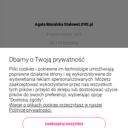
Agata Masalska StaloweLOVE.pl
Krajobrazowa 13/5
35-119 Rzeszów
572989669
Dbamy o Twoją prywatność
sklep@stalowelove.com.pl
Pliki cookies i pokrewne im technologie umożliwiają
poprawne działanie strony i są wykorzystywane do
wyświetlania reklam spersonalizowanych. Możesz
Informacje
zaakceptować wykorzystanie przez nas wszystkich
tych plików i przejść do sklepu lub dostosować użycie
O nas
plików do swoich preferencji, wybierając opcję
"Dostosuj zgody".
Więcej o plikach cookies przeczytasz w naszej
TWOJE KONTO
Polityce prywatności.
Sklep: StaloweLOVE, Krajobrazowa 13/5, 35-119 Rzeszów, woj.
podkarpackie, NIP: 8133612433, tel.:
572 989 669
, e-mail:
sklep@stalowelove.com.pl
zaakceptuj wszystkie