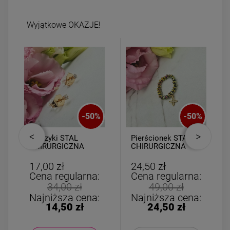
Wyjątkowe OKAZJE!
-
50
%
-
50
%
Kolczyki STAL
Pierścionek STAL
CHIRURGICZNA
CHIRURGICZNA
kryształki mini
elastyczny
kryształki
17,00 zł
24,50 zł
opalizujące lilia
Cena regularna:
Cena regularna:
34,00 zł
49,00 zł
Najniższa cena:
Najniższa cena:
14,50 zł
24,50 zł