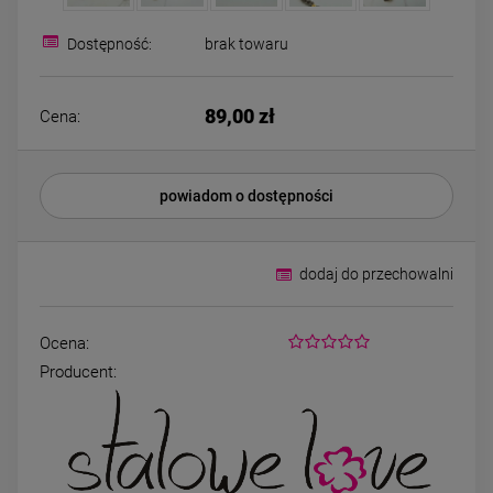
Kolczyki STAL
Kolczyki STAL
CHIRURGICZNA motylek
CHIRURGICZNA kw
czarny
niebieski cyrkon
Dostępność:
brak towaru
39,00 zł
44,00 zł
89,00 zł
Cena:
DO KOSZYKA
DO KOSZYK
powiadom o dostępności
dodaj do przechowalni
Ocena:
Producent: