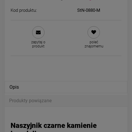
Kod produktu:
StN-0880-M
Naszyjnik STAL CHIRURGICZNA
DOMINIKA naszyjnik z imien
ługi krawatka okrągły medalion
STAL CHIRURGICZNA
cyrkonie
69,00 zł
39,00 zł
zapytaj o
poleć
produkt
znajomemu
powiadom o dostępności
DO KOSZYKA
Opis
Produkty powiązane
Naszyjnik czarne kamienie