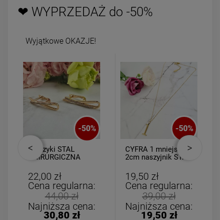
❤ WYPRZEDAŻ do -50%
Wyjątkowe OKAZJE!
-
50
%
-
50
%
Kolczyki STAL
CYFRA 1 mniejsza
CHIRURGICZNA
2cm naszyjnik STAL
wiszące zawijasy
CHIRURGICZNA
cyrkonie
22,00 zł
19,50 zł
Cena regularna:
Cena regularna:
44,00 zł
39,00 zł
Najniższa cena:
Najniższa cena:
30,80 zł
19,50 zł