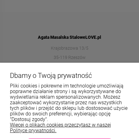
Agata Masalska StaloweLOVE.pl
Krajobrazowa 13/5
35-119 Rzeszów
572989669
Dbamy o Twoją prywatność
sklep@stalowelove.com.pl
Pliki cookies i pokrewne im technologie umożliwiają
poprawne działanie strony i są wykorzystywane do
wyświetlania reklam spersonalizowanych. Możesz
Informacje
zaakceptować wykorzystanie przez nas wszystkich
tych plików i przejść do sklepu lub dostosować użycie
O nas
plików do swoich preferencji, wybierając opcję
"Dostosuj zgody".
Więcej o plikach cookies przeczytasz w naszej
TWOJE KONTO
Polityce prywatności.
Sklep: StaloweLOVE, Krajobrazowa 13/5, 35-119 Rzeszów, woj.