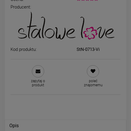
Producent:
Naszyjnik STAL CHIRURGICZNA
Naszyjnik STAL CHIRURGIC
potrójny trzy kryształki
spłaszczony splot 45 cm ja
złoto
59,00 zł
34,00 zł
Kod produktu:
StN-0713-Vi
DO KOSZYKA
DO KOSZYKA
zapytaj o
poleć
produkt
znajomemu
Opis