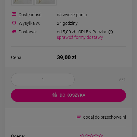
Bransoletka srebrna STAL
Bransoletka srebrn
CHIRURGICZNA
CHIRURGICZN
modułowa ażurowa
modułowa czar
Dostępność:
na wyczerpaniu
69,00 zł
79,00 zł
cyrkonie
koniczyny kryszta
Wysyłka w:
24 godziny
Dostawa:
od 5,00 zł
- ORLEN Paczka
sprawdź formy dostawy
DO KOSZYKA
DO KOSZYK
39,00 zł
Cena:
szt.
DO KOSZYKA
dodaj do przechowalni
Ocena: