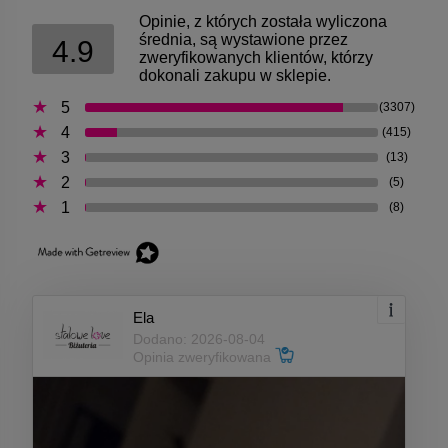
Opinie, z których została wyliczona
średnia, są wystawione przez
4.9
zweryfikowanych klientów, którzy
dokonali zakupu w sklepie.
5
(3307)
4
(415)
3
(13)
2
(5)
1
(8)
Ela
Dodano: 2026-08-04
Opinia zweryfikowana