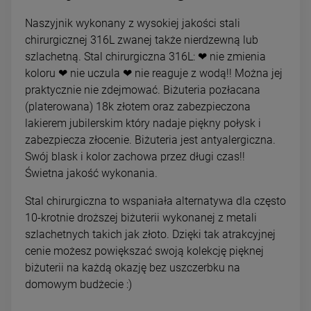
Naszyjnik wykonany z wysokiej jakości stali
chirurgicznej 316L zwanej także nierdzewną lub
szlachetną. Stal chirurgiczna 316L: ❤ nie zmienia
koloru ❤ nie uczula ❤ nie reaguje z wodą!! Można jej
praktycznie nie zdejmować. Biżuteria pozłacana
(platerowana) 18k złotem oraz zabezpieczona
lakierem jubilerskim który nadaje piękny połysk i
zabezpiecza złocenie. Biżuteria jest antyalergiczna.
Swój blask i kolor zachowa przez długi czas!!
Świetna jakość wykonania.
Stal chirurgiczna to wspaniała alternatywa dla często
10-krotnie droższej biżuterii wykonanej z metali
szlachetnych takich jak złoto. Dzięki tak atrakcyjnej
cenie możesz powiększać swoją kolekcję pięknej
biżuterii na każdą okazję bez uszczerbku na
domowym budżecie :)