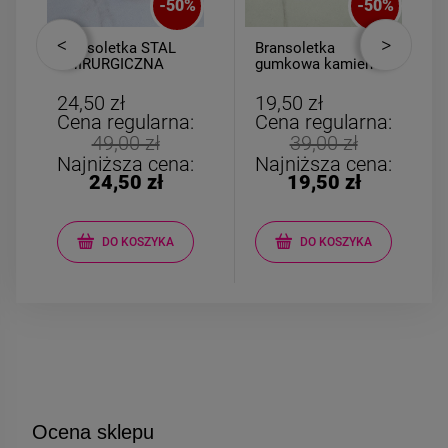
-
50
%
-
50
%
Bransoletka STAL
Bransoletka
CHIRURGICZNA
gumkowa kamień
gumkowa kolorowe
AGAT różowy
kulki
24,50 zł
19,50 zł
Cena regularna:
Cena regularna:
49,00 zł
39,00 zł
Najniższa cena:
Najniższa cena:
24,50 zł
19,50 zł
DO KOSZYKA
DO KOSZYKA
Ocena sklepu