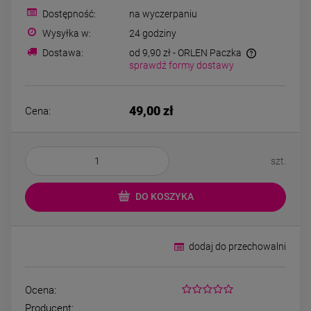
Kolczyki STAL
Naszyjnik STA
Dostępność:
na wyczerpaniu
CHIRURGICZNA bigiel
CHIRURGICZNA kon
koniczynki różowy
kryształek jasn
Wysyłka w:
24 godziny
44,00 zł
49,00 zł
kryształek
Dostawa:
od 9,90 zł
- ORLEN Paczka
sprawdź formy dostawy
DO KOSZYKA
DO KOSZYK
49,00 zł
Cena:
szt.
DO KOSZYKA
dodaj do przechowalni
Ocena:
Producent: