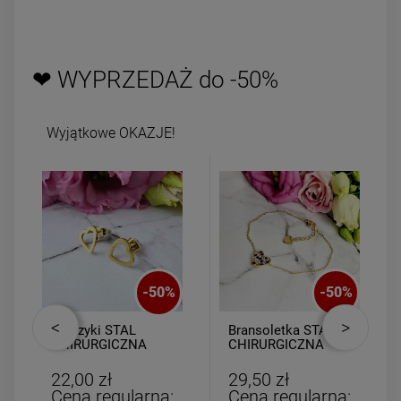
❤ WYPRZEDAŻ do -50%
Wyjątkowe OKAZJE!
-
50
%
-
50
%
Kolczyki STAL
Bransoletka STAL
CHIRURGICZNA
CHIRURGICZNA
serce ażurowe 0,8
medalion serce
cm
kolorowe cyrkonie
22,00 zł
29,50 zł
Cena regularna:
Cena regularna: