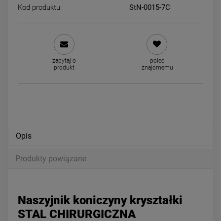
Kod produktu:
StN-0015-7C
Naszyjnik STAL CHIRURGICZNA
Naszyjnik STAL CHIRURGIC
kwiatki kryształki
medalion kulka jasne złot
zapytaj o
poleć
59,00 zł
49,00 zł
produkt
znajomemu
powiadom o dostępności
DO KOSZYKA
Opis
Produkty powiązane
Naszyjnik koniczyny kryształki
STAL CHIRURGICZNA