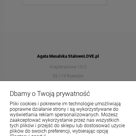
Agata Masalska StaloweLOVE.pl
Krajobrazowa 13/5
35-119 Rzeszów
572989669
Dbamy o Twoją prywatność
sklep@stalowelove.com.pl
Pliki cookies i pokrewne im technologie umożliwiają
poprawne działanie strony i są wykorzystywane do
wyświetlania reklam spersonalizowanych. Możesz
Informacje
zaakceptować wykorzystanie przez nas wszystkich
tych plików i przejść do sklepu lub dostosować użycie
O nas
plików do swoich preferencji, wybierając opcję