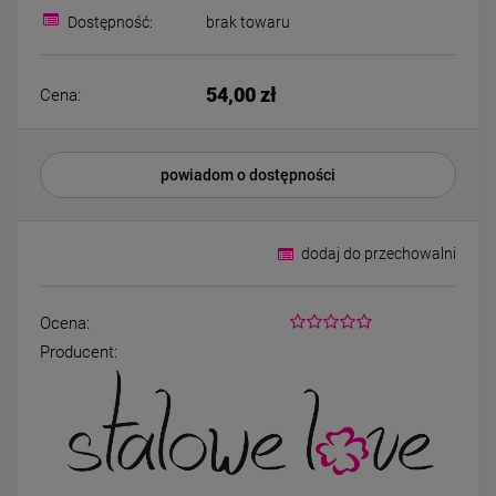
Bransoletka srebrna STAL
Bransoletka srebrn
Dostępność:
brak towaru
CHIRURGICZNA
CHIRURGICZN
modułowa ażurowa
modułowa czar
69,00 zł
79,00 zł
cyrkonie
koniczyny kryszta
54,00 zł
Cena:
DO KOSZYKA
DO KOSZYK
powiadom o dostępności
dodaj do przechowalni
Ocena:
Producent: