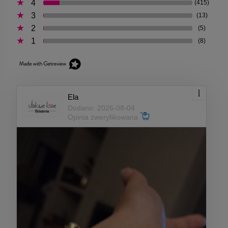
4
(415)
3
(13)
2
(5)
1
(8)
Ela
Dodano: 2026-08-04
Opinia zweryfikowana