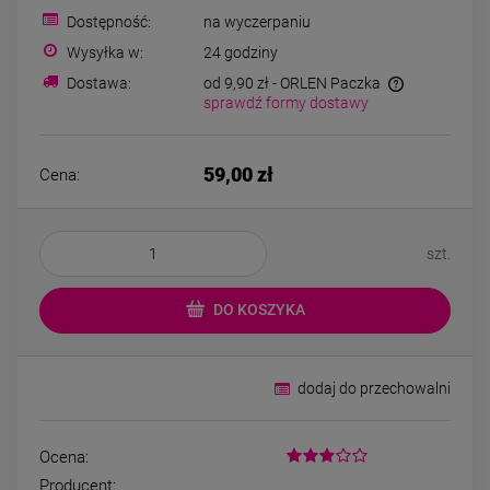
Bransoletka srebrna STAL
Bransoletka srebrn
Dostępność:
na wyczerpaniu
CHIRURGICZNA
CHIRURGICZN
modułowa ażurowa
modułowa czar
Wysyłka w:
24 godziny
69,00 zł
79,00 zł
cyrkonie
koniczyny kryszta
Dostawa:
od 9,90 zł
- ORLEN Paczka
sprawdź formy dostawy
DO KOSZYKA
DO KOSZYK
59,00 zł
Cena:
szt.
DO KOSZYKA
dodaj do przechowalni
Ocena:
Producent: