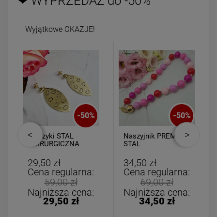
❤ WYPRZEDAŻ do -50%
Wyjątkowe OKAZJE!
-
50
%
-
50
%
Kolczyki STAL
Naszyjnik PREMIUM
CHIRURGICZNA
STAL
wiszący liść wycięte
CHIRURGICZNA
serca
kulki kolorowe
29,50 zł
34,50 zł
Cena regularna:
Cena regularna:
59,00 zł
69,00 zł
Najniższa cena:
Najniższa cena:
29,50 zł
34,50 zł