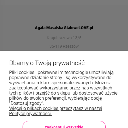
Agata Masalska StaloweLOVE.pl
Krajobrazowa 13/5
35-119 Rzeszów
572989669
Dbamy o Twoją prywatność
sklep@stalowelove.com.pl
Pliki cookies i pokrewne im technologie umożliwiają
poprawne działanie strony i są wykorzystywane do
wyświetlania reklam spersonalizowanych. Możesz
Informacje
zaakceptować wykorzystanie przez nas wszystkich
tych plików i przejść do sklepu lub dostosować użycie
O nas
plików do swoich preferencji, wybierając opcję
"Dostosuj zgody".
Więcej o plikach cookies przeczytasz w naszej
TWOJE KONTO
Polityce prywatności.
Sklep: StaloweLOVE, Krajobrazowa 13/5, 35-119 Rzeszów, woj.
podkarpackie, NIP: 8133612433, tel.:
572 989 669
, e-mail:
sklep@stalowelove.com.pl
zaakceptuj wszystkie