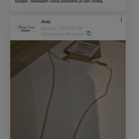
sklepie. Niebawem sama ponownie je tam zrobię.
Ania
Dodano: 2026-06-29
Opinia zweryfikowana