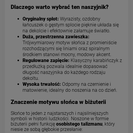
Dlaczego warto wybrać ten naszyjnik?
Oryginalny splot:
Wyrazisty, ozdobny
łańcuszek o gęstym splocie pięknie układa się
na dekolcie i efektownie załamuje światło.
Duża, przestrzenna zawieszka:
Trójwymiarowy motyw słońca z promieniście
rozchodzącymi się liniami oraz spiralnym
środkiem stanowi mocny, modowy akcent.
Regulowane zapięcie:
Klasyczny karabińczyk z
przedłużką pozwala idealnie dopasować
długość naszyjnika do każdego rodzaju
dekoltu.
Wysoka trwałość:
Odporny na czernienie i
matowienie, idealny do noszenia na co dzień.
Znaczenie motywu słońca w biżuterii
Słońce to jeden z najstarszych i najsilniejszych
symboli w historii ludzkości. Noszone w formie
biżuterii pełni funkcję
osobistego talizmanu
, który
niesie ze sobą głębokie przesłanie: