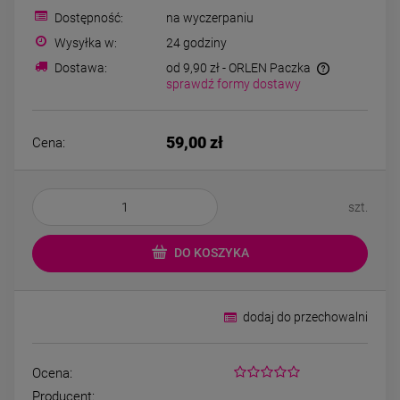
Kolczyki STAL
Kolczyki STAL
Dostępność:
na wyczerpaniu
CHIRURGICZNA koniczyna
CHIRURGICZNA mo
jasne złoto
czarny
Wysyłka w:
24 godziny
34,00 zł
39,00 zł
Dostawa:
od 9,90 zł
- ORLEN Paczka
sprawdź formy dostawy
DO KOSZYKA
DO KOSZYK
59,00 zł
Cena:
szt.
DO KOSZYKA
dodaj do przechowalni
Ocena:
Producent: