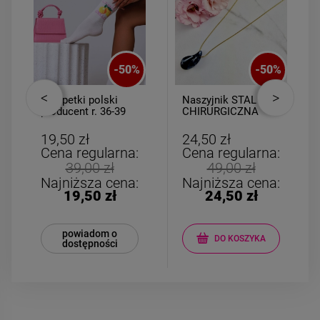
-
50
%
-
50
%
Skarpetki polski
Naszyjnik STAL
producent r. 36-39
CHIRURGICZNA
Limoncello
żmijka kropla
kamień marmur
19,50 zł
24,50 zł
czarny
Cena regularna:
Cena regularna:
39,00 zł
49,00 zł
Najniższa cena:
Najniższa cena:
19,50 zł
24,50 zł
powiadom o
DO KOSZYKA
dostępności