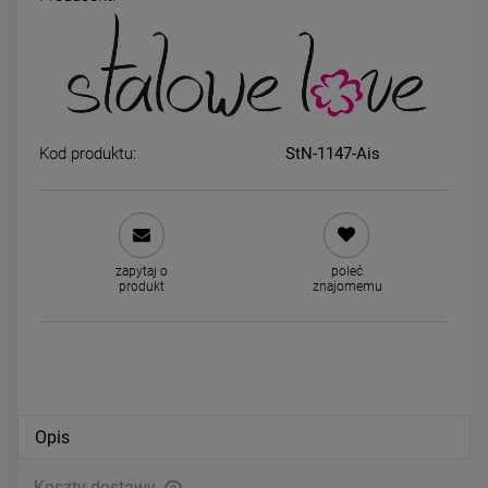
Naszyjnik STAL CHIRURGICZNA
Bransoletka STAL
pancerka" płaska serce kryształ
CHIRURGICZNA uniwersal
jasny
czarny sznurek serce
59,00 zł
34,00 zł
Kod produktu:
StN-1147-Ais
powiadom o dostępności
DO KOSZYKA
zapytaj o
poleć
produkt
znajomemu
Opis
Koszty dostawy