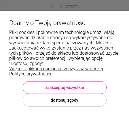
35-119 Rzeszów
572989669
Dbamy o Twoją prywatność
sklep@stalowelove.com.pl
Pliki cookies i pokrewne im technologie umożliwiają
poprawne działanie strony i są wykorzystywane do
wyświetlania reklam spersonalizowanych. Możesz
Informacje
zaakceptować wykorzystanie przez nas wszystkich
tych plików i przejść do sklepu lub dostosować użycie
O nas
plików do swoich preferencji, wybierając opcję
"Dostosuj zgody".
Więcej o plikach cookies przeczytasz w naszej
TWOJE KONTO
Polityce prywatności.
Sklep: StaloweLOVE, Krajobrazowa 13/5, 35-119 Rzeszów, woj.
podkarpackie, NIP: 8133612433, tel.:
572 989 669
, e-mail:
sklep@stalowelove.com.pl
zaakceptuj wszystkie
dostosuj zgody
© 2026 stalowelove.com.pl . Wszelkie prawa zastrzeżone.
Styl graficzny i aplikacje ShopGadget.pl
Sklep internetowy Shoper
Premium