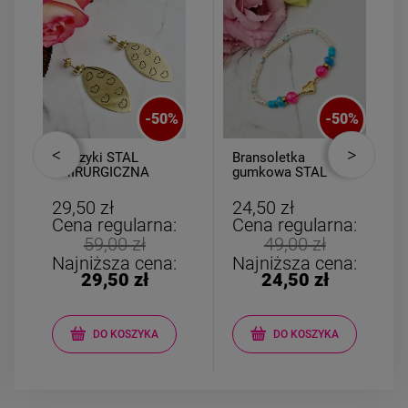
-
50
%
-
50
%
Kolczyki STAL
Bransoletka
CHIRURGICZNA
gumkowa STAL
wiszący liść wycięte
CHIRURGICZNA
serca
perełki serce
29,50 zł
24,50 zł
Cena regularna:
Cena regularna:
59,00 zł
49,00 zł
Najniższa cena:
Najniższa cena:
29,50 zł
24,50 zł
DO KOSZYKA
DO KOSZYKA