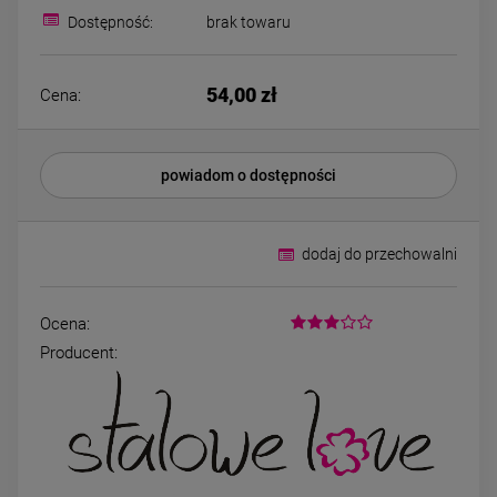
Bransoletka srebrna STAL
Bransoletka srebrn
Dostępność:
brak towaru
CHIRURGICZNA
CHIRURGICZN
modułowa ażurowa
modułowa czar
69,00 zł
79,00 zł
cyrkonie
koniczyny kryszta
54,00 zł
Cena:
DO KOSZYKA
DO KOSZYK
powiadom o dostępności
dodaj do przechowalni
Ocena:
Producent: