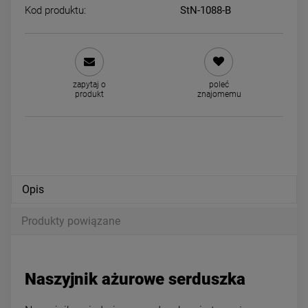
Kod produktu:
StN-1088-B
Naszyjnik STAL CHIRURGICZNA
Naszyjnik STAL CHIRURGIC
żmijka okrągła złote kulki perły
trzy ażurowe koniczyny pere
zapytaj o
poleć
49,00 zł
49,00 zł
produkt
znajomemu
powiadom o dostępności
powiadom o dostępności
Opis
Produkty powiązane
Naszyjnik ażurowe serduszka