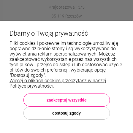
Krajobrazowa 13/5
35-119 Rzeszów
572989669
Dbamy o Twoją prywatność
sklep@stalowelove.com.pl
Pliki cookies i pokrewne im technologie umożliwiają
poprawne działanie strony i są wykorzystywane do
wyświetlania reklam spersonalizowanych. Możesz
Informacje
zaakceptować wykorzystanie przez nas wszystkich
tych plików i przejść do sklepu lub dostosować użycie
O nas
plików do swoich preferencji, wybierając opcję
"Dostosuj zgody".
Więcej o plikach cookies przeczytasz w naszej
TWOJE KONTO
Polityce prywatności.
Sklep: StaloweLOVE, Krajobrazowa 13/5, 35-119 Rzeszów, woj.
podkarpackie, NIP: 8133612433, tel.:
572 989 669
, e-mail:
sklep@stalowelove.com.pl
zaakceptuj wszystkie
dostosuj zgody
© 2026 stalowelove.com.pl . Wszelkie prawa zastrzeżone.