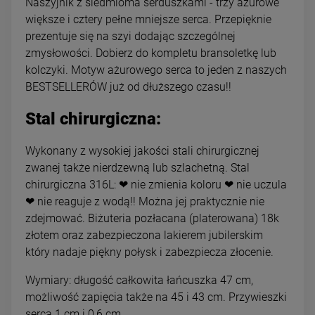
Naszyjnik z siedmioma serduszkami - trzy ażurowe
większe i cztery pełne mniejsze serca. Przepięknie
prezentuje się na szyi dodając szczególnej
zmysłowości. Dobierz do kompletu bransoletkę lub
kolczyki. Motyw ażurowego serca to jeden z naszych
BESTSELLERÓW już od dłuższego czasu!!
Stal chirurgiczna:
Wykonany z wysokiej jakości stali chirurgicznej
zwanej także nierdzewną lub szlachetną. Stal
chirurgiczna 316L: ❤ nie zmienia koloru ❤ nie uczula
❤ nie reaguje z wodą!! Można jej praktycznie nie
zdejmować. Biżuteria pozłacana (platerowana) 18k
złotem oraz zabezpieczona lakierem jubilerskim
który nadaje piękny połysk i zabezpiecza złocenie.
Wymiary: długość całkowita łańcuszka 47 cm,
możliwość zapięcia także na 45 i 43 cm. Przywieszki
serca 1 cm i 0,6 cm.