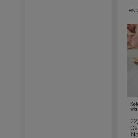
Wyj
-
50
%
Kolczyki STAL CHIRURGICZNA
Kol
wiszący liść wycięte serca
wis
29,50 zł
22
Cena regularna:
59,00 zł
Ce
Najniższa cena:
29,50 zł
Na