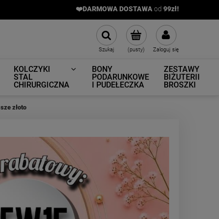
❤️DARMOWA DOSTAWA
od
9
9zł!
Szukaj
(pusty)
Zaloguj się
KOLCZYKI
BONY
ZESTAWY
STAL
PODARUNKOWE
BIŻUTERII
CHIRURGICZNA
I PUDEŁECZKA
BROSZKI
sze złoto