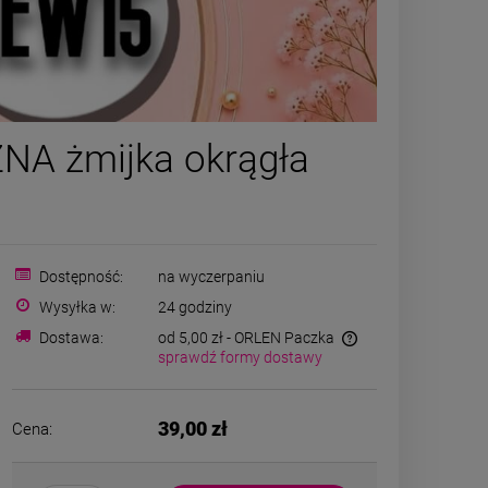
-
50
%
Kolczyki STAL
Naszyjnik 
NA żmijka okrągła
CHIRURGICZNA wiszące
naturalne HE
zawijasy cyrkonie
ciem
22,00 zł
89,00
Cena regularna:
44,00 zł
Najniższa cena:
30,80 zł
DO K
Dostępność:
na wyczerpaniu
Wysyłka w:
24 godziny
DO KOSZYKA
Dostawa:
od 5,00 zł
- ORLEN Paczka
sprawdź formy dostawy
39,00 zł
Cena: