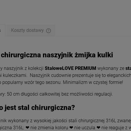
s
Koszty dostawy
 chirurgiczna naszyjnik żmijka kulki
y naszyjnik z kolekcji
StaloweLOVE
PREMIUM
wykonany ze
st
i kuleczkami. Naszyjnik cudownie prezentuje się to eleganckic
 popularny wzór tego sezonu. Minimalizm w czystej formie!
y: 50 cm długości całkowitej bez możliwości regulacji.
nik STAL CHIRURGICZNA
Kolczyki STAL CHIRURGICZNA
o jest stal chirurgiczna?
zywieszek klasyk 45 cm
serce małe czarne 0,5 cm
jasne złoto 2
29,00 zł
34,00 zł
nik wykonany z wysokiej jakości stali chirurgicznej 316L zwanej
giczna 316L: ❤ nie zmienia koloru ❤ nie uczula ❤ nie reaguje z