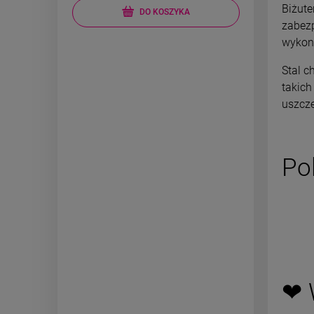
Biżute
DO KOSZYKA
zabezp
wykon
Stal c
takich
uszcz
Po
❤ 