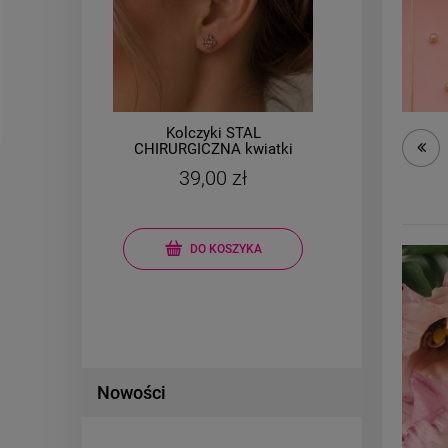
Kolczyki STAL
w 3
CHIRURGICZNA kwiatki
CH
kryształki różowe
ko
39,00 zł
DO KOSZYKA
Nowości