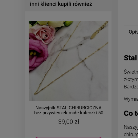
inni klienci kupili również
Opi
Stal
Świetn
złotym
Bardzo
Wymiar
Naszyjnik STAL CHIRURGICZNA
Naszyj
Co t
bez przywieszek małe kuleczki 50
bez pr
cm
39,00 zł
Naszyj
chirur