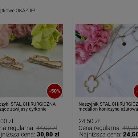
ątkowe OKAZJE!
-
50
%
-
czyki STAL CHIRURGICZNA
Naszyjnik STAL CHIRURGIC
zące zawijasy cyrkonie
medalion koniczyna ażurow
cyrkonie
,00 zł
24,50 zł
na regularna:
44,00 zł
Cena regularna:
49,00
jniższa cena:
30,80 zł
Najniższa cena:
24,50