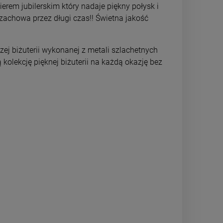
erem jubilerskim który nadaje piękny połysk i
DO KOSZYKA
DO 
r zachowa przez długi czas!! Świetna jakość
zej biżuterii wykonanej z metali szlachetnych
 kolekcję pięknej biżuterii na każdą okazję bez