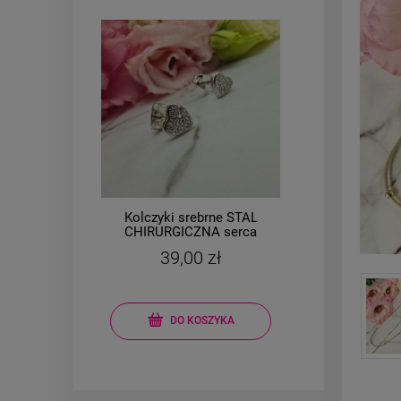
Kolczyki srebrne STAL
Brans
l
CHIRURGICZNA serca
owa
małe 0,7 cm cyrkonie
mo
39,00 zł
DO KOSZYKA