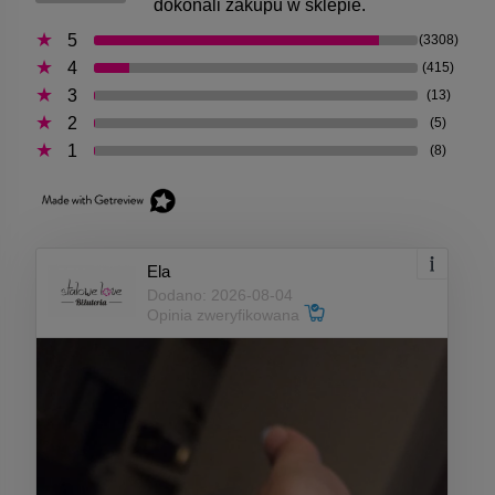
dokonali zakupu w sklepie.
5
(3308)
4
(415)
3
(13)
2
(5)
1
(8)
Ela
Dodano: 2026-08-04
Opinia zweryfikowana