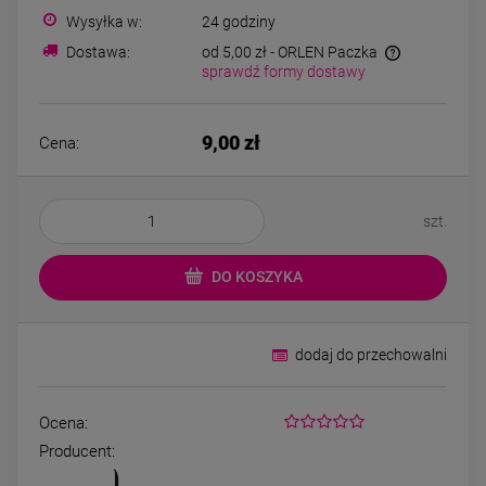
Bransoletka srebrna STAL
Bransoletka srebrn
Wysyłka w:
24 godziny
CHIRURGICZNA
CHIRURGICZN
modułowa ażurowa
modułowa czar
Dostawa:
od 5,00 zł
- ORLEN Paczka
69,00 zł
79,00 zł
cyrkonie
koniczyny kryszta
sprawdź formy dostawy
DO KOSZYKA
DO KOSZYK
9,00 zł
Cena:
szt.
DO KOSZYKA
dodaj do przechowalni
Ocena:
Producent: