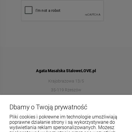
Agata Masalska StaloweLOVE.pl
Krajobrazowa 13/5
35-119 Rzeszów
572989669
Dbamy o Twoją prywatność
sklep@stalowelove.com.pl
Pliki cookies i pokrewne im technologie umożliwiają
poprawne działanie strony i są wykorzystywane do
wyświetlania reklam spersonalizowanych. Możesz
Informacje