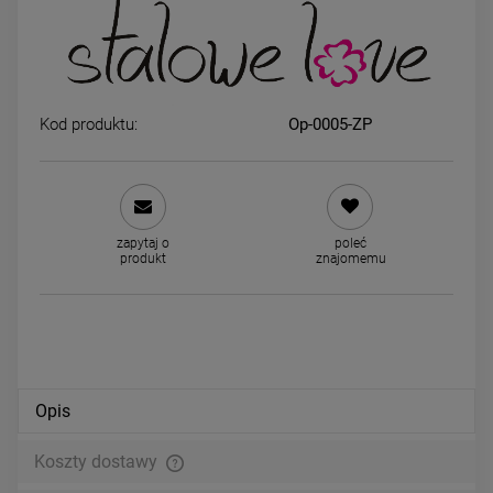
Bransoletka kamienie naturalne
Kolczyki srebrne STAL
gumkowa HEMATYT AGAT
CHIRURGICZNA druciki i
Kod produktu:
Op-0005-ZP
czarna
cyrkonie
49,00 zł
49,00 zł
DO KOSZYKA
DO KOSZYKA
zapytaj o
poleć
produkt
znajomemu
Opis
Koszty dostawy