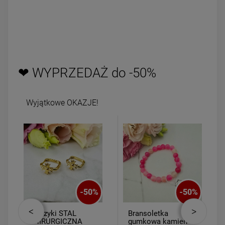
❤ WYPRZEDAŻ do -50%
Wyjątkowe OKAZJE!
-
50
%
-
50
%
Kolczyki STAL
Bransoletka
CHIRURGICZNA
gumkowa kamień