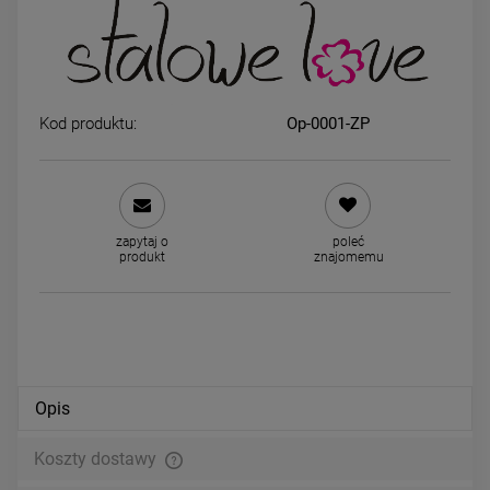
Kolczyki STAL CHIRURGICZNA
Kolczyki STAL CHIRURGICZ
okrągłe czarny środek cyfry 0,6
bigiel truskawki
Kod produktu:
Op-0001-ZP
cm
39,00 zł
39,00 zł
DO KOSZYKA
DO KOSZYKA
zapytaj o
poleć
produkt
znajomemu
Opis
Koszty dostawy