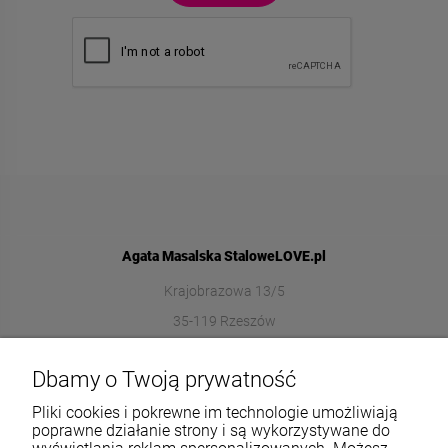
Agata Masalska StaloweLOVE.pl
Krajobrazowa 13/5
35-119 Rzeszów
572989669
Dbamy o Twoją prywatność
sklep@stalowelove.com.pl
Pliki cookies i pokrewne im technologie umożliwiają
poprawne działanie strony i są wykorzystywane do