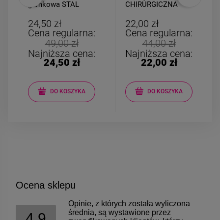
gumkowa STAL
CHIRURGICZNA
CHIRURGICZNA
bigiel słonik szary
perełki serce
biały
24,50 zł
22,00 zł
Cena regularna:
Cena regularna:
49,00 zł
44,00 zł
Najniższa cena:
Najniższa cena:
24,50 zł
22,00 zł
DO KOSZYKA
DO KOSZYKA
Ocena sklepu
Opinie, z których została wyliczona
średnia, są wystawione przez
4.9