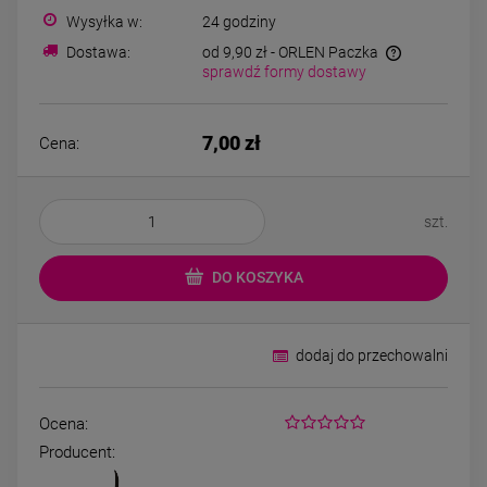
Kolczyki STAL
Naszyjnik STA
Wysyłka w:
24 godziny
CHIRURGICZNA bigiel
CHIRURGICZNA kon
koniczynki różowy
kryształek jasn
Dostawa:
od 9,90 zł
- ORLEN Paczka
44,00 zł
49,00 zł
kryształek
sprawdź formy dostawy
DO KOSZYKA
DO KOSZYK
7,00 zł
Cena:
szt.
DO KOSZYKA
dodaj do przechowalni
Ocena:
Producent: