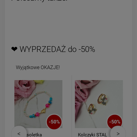
❤ WYPRZEDAŻ do -50%
Wyjątkowe OKAZJE!
-
50
%
-
50
%
Bransoletka
Kolczyki STAL