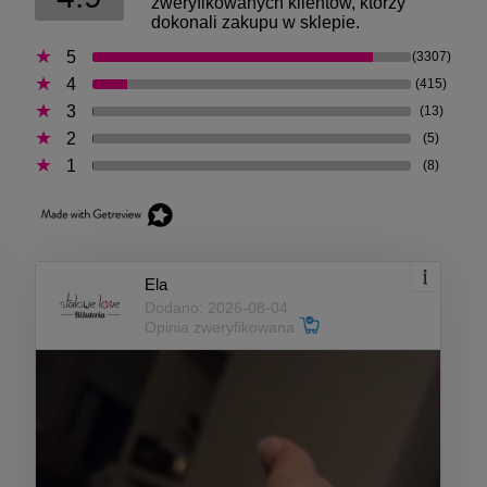
zweryfikowanych klientów, którzy
dokonali zakupu w sklepie.
5
(3307)
4
(415)
3
(13)
2
(5)
1
(8)
Ela
Dodano: 2026-08-04
Opinia zweryfikowana