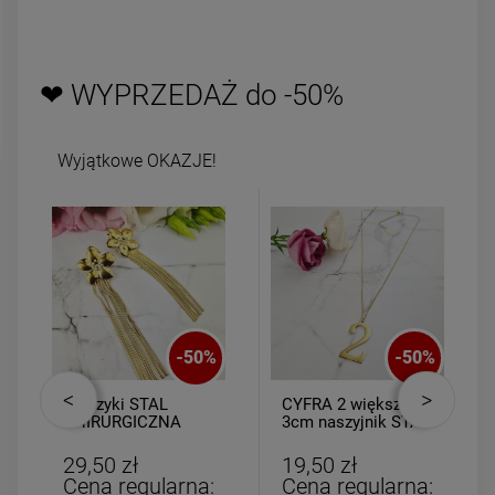
DO KOSZYKA
DO KOSZYK
❤ WYPRZEDAŻ do -50%
Wyjątkowe OKAZJE!
-
50
%
-
50
%
Kolczyki STAL
CYFRA 2 większa
CHIRURGICZNA
3cm naszyjnik STAL
kwiatki perełki
CHIRURGICZNA
łańcuszki
29,50 zł
19,50 zł
Cena regularna:
Cena regularna: