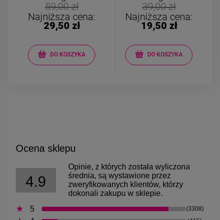
Kolczyki STAL
Kolczyki STAL
59,00 zł
39,00 zł
CHIRURGICZNA motylek
CHIRURGICZNA kw
Najniższa cena:
Najniższa cena:
czarny
niebieski cyrkon
29,50 zł
19,50 zł
39,00 zł
44,00 zł
DO KOSZYKA
DO KOSZYKA
DO KOSZYKA
DO KOSZYK
Ocena sklepu
Opinie, z których została wyliczona
średnia, są wystawione przez
4.9
zweryfikowanych klientów, którzy
dokonali zakupu w sklepie.
5
(3308)