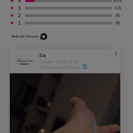
4
(415)
3
(13)
2
(5)
1
(8)
Ela
Dodano: 2026-08-04
Opinia zweryfikowana