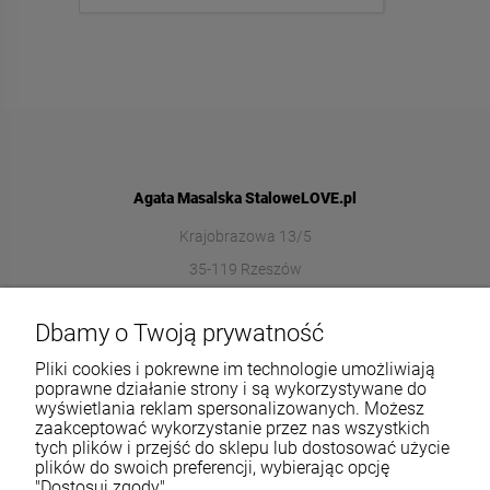
Agata Masalska StaloweLOVE.pl
Krajobrazowa 13/5
35-119 Rzeszów
572989669
Dbamy o Twoją prywatność
sklep@stalowelove.com.pl
Pliki cookies i pokrewne im technologie umożliwiają
poprawne działanie strony i są wykorzystywane do
wyświetlania reklam spersonalizowanych. Możesz
Informacje
zaakceptować wykorzystanie przez nas wszystkich
tych plików i przejść do sklepu lub dostosować użycie
O nas
plików do swoich preferencji, wybierając opcję
"Dostosuj zgody".