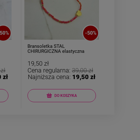
50
%
-
50
%
Bransoletka STAL
Kolczyki S
CHIRURGICZNA elastyczna
kwadrat złot
czerwone kryształki złote serce
19,50 zł
24,50 zł
 zł
Cena regularna:
39,00 zł
Cena reg
 zł
Najniższa cena:
19,50 zł
Najniższ
DO KOSZYKA