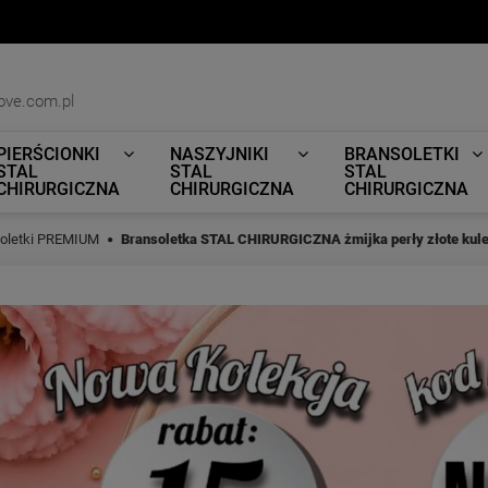
ove.com.pl
PIERŚCIONKI
NASZYJNIKI
BRANSOLETKI
STAL
STAL
STAL
CHIRURGICZNA
CHIRURGICZNA
CHIRURGICZNA
oletki PREMIUM
Bransoletka STAL CHIRURGICZNA żmijka perły złote kul