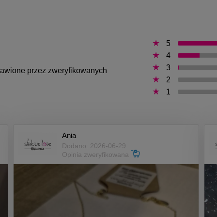
5
4
3
ystawione przez zweryfikowanych
2
1
Ania
Dodano: 2026-06-29
Opinia zweryfikowana