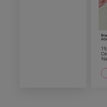
-
50
%
CYFRA 4 większa 3cm naszyjnik
Bra
STAL CHIRURGICZNA
AGA
19,50 zł
19
Cena regularna:
39,00 zł
Ce
Najniższa cena:
19,50 zł
Na
DO KOSZYKA