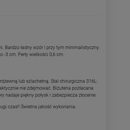
i. Bardzo ładny wzór i przy tym minimalistyczny.
 -3 cm. Perły wielkości 0,6 cm.
rdzewną lub szlachetną. Stal chirurgiczna 316L:
raktycznie nie zdejmować. Biżuteria pozłacana
ry nadaje piękny połysk i zabezpiecza złocenie.
Bransoletka STAL CHIRURGICZNA
Kolczyki STAL
skrzydło kryształki czarne
koniczynk
długi czas!! Świetna jakość wykonania.
44,00 zł
29,0