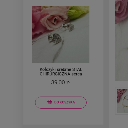
Kolczyki srebrne STAL
Bransoletk
CHIRURGICZNA serca
CHIR
małe 0,7 cm cyrkonie
moduło
39,00 zł
69
cy
DO KOSZYKA
D