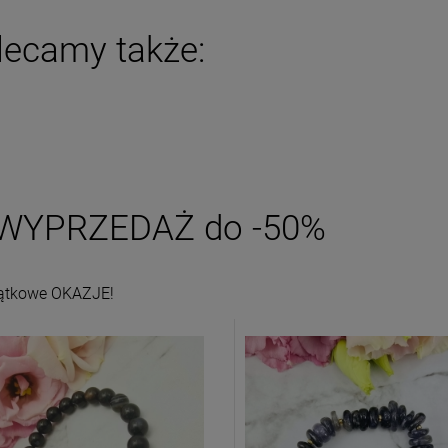
powiadom o dostępności
DO KOSZYKA
lecamy także:
WYPRZEDAŻ do -50%
ątkowe OKAZJE!