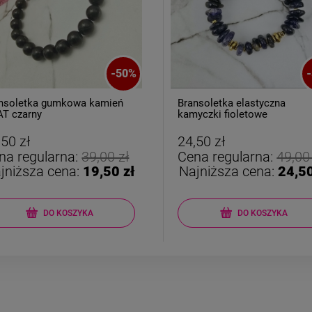
-
50
%
-
nsoletka gumkowa kamień
Bransoletka elastyczna
T czarny
kamyczki fioletowe
,50 zł
24,50 zł
na regularna:
39,00 zł
Cena regularna:
49,00
jniższa cena:
19,50 zł
Najniższa cena:
24,50
DO KOSZYKA
DO KOSZYKA