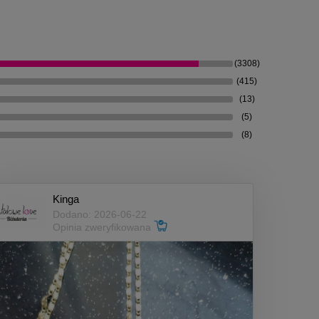
(3308)
(415)
(13)
(5)
(8)
Kinga
Dodano: 2026-06-22
Opinia zweryfikowana