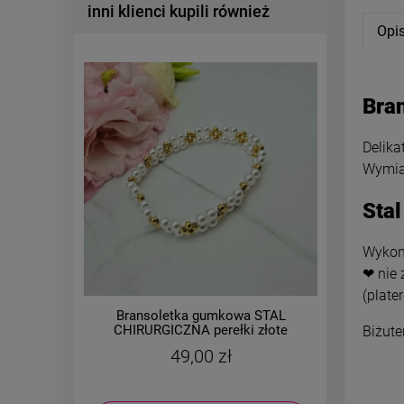
inni klienci kupili również
Opi
Bran
Delika
Wymiar
Stal
Wykona
❤ nie 
(plate
Bransoletka gumkowa STAL
Bransol
CHIRURGICZNA perełki złote
uniwersal
Biżute
kuleczki
49,00 zł