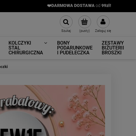
❤️DARMOWA DOSTAWA
od
9
9zł!
Szukaj
(pusty)
Zaloguj się
KOLCZYKI
BONY
ZESTAWY
STAL
PODARUNKOWE
BIŻUTERII
CHIRURGICZNA
I PUDEŁECZKA
BROSZKI
eczki