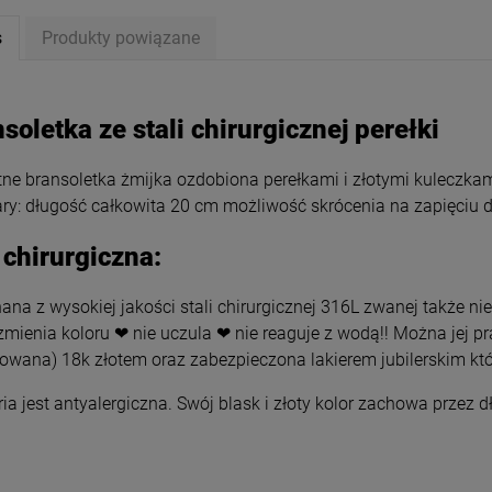
s
Produkty powiązane
soletka ze stali chirurgicznej perełki
tne bransoletka żmijka ozdobiona perełkami i złotymi kuleczkam
y: długość całkowita 20 cm możliwość skrócenia na zapięciu do
 chirurgiczna:
na z wysokiej jakości stali chirurgicznej 316L zwanej także nie
zmienia koloru ❤ nie uczula ❤ nie reaguje z wodą!! Można jej p
rowana) 18k złotem oraz zabezpieczona lakierem jubilerskim któ
etka STAL CHIRURGICZNA
Kolczyki STAL CHIRURGICZNA
na szeroka zdobiona perły
gwiazdy czarne
ria jest antyalergiczna. Swój blask i złoty kolor zachowa przez 
59,00 zł
29,00 zł