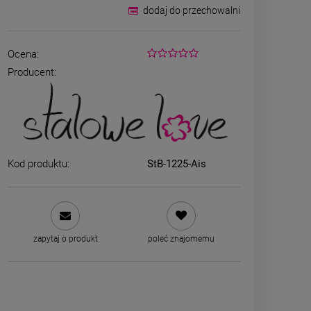
dodaj do przechowalni
Ocena:
Producent:
Kod produktu:
StB-1225-Ais
Bransoletka srebrna STAL
Bransoletka srebr
CHIRURGICZNA jodełka
CHIRURGICZNA ż
cyrkonie
szeroka leją
69,00 zł
49,00 zł
zapytaj o produkt
poleć znajomemu
DO KOSZYKA
DO KOSZYK