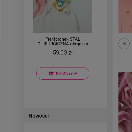
Pierścionek STAL
Kolczy
CHIRURGICZNA obrączka
CHIRURGICZ
uniwersalna kryształki
zawijasy 
59,00 zł
22,0
perła
Cena regula
Najniższa c
DO KOSZYKA
DO 
Nowości