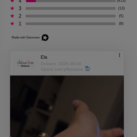
4
(415)
3
(13)
2
(5)
1
(8)
Ela
Dodano: 2026-08-04
Opinia zweryfikowana