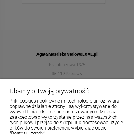
Agata Masalska StaloweLOVE.pl
Krajobrazowa 13/5
35-119 Rzeszów
572989669
Dbamy o Twoją prywatność
sklep@stalowelove.com.pl
Pliki cookies i pokrewne im technologie umożliwiają
poprawne działanie strony i są wykorzystywane do
wyświetlania reklam spersonalizowanych. Możesz
Informacje
zaakceptować wykorzystanie przez nas wszystkich
tych plików i przejść do sklepu lub dostosować użycie
O nas
plików do swoich preferencji, wybierając opcję
"Dostosuj zgody".