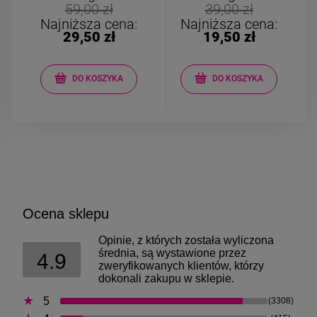
Kolczyki STAL
Kolczyki STAL
59,00 zł
39,00 zł
CHIRURGICZNA motylek
CHIRURGICZNA kw
Najniższa cena:
Najniższa cena:
czarny
niebieski cyrkon
29,50 zł
19,50 zł
39,00 zł
44,00 zł
DO KOSZYKA
DO KOSZYKA
DO KOSZYKA
DO KOSZYK
Ocena sklepu
Opinie, z których została wyliczona
średnia, są wystawione przez
4.9
zweryfikowanych klientów, którzy
dokonali zakupu w sklepie.
5
(3308)