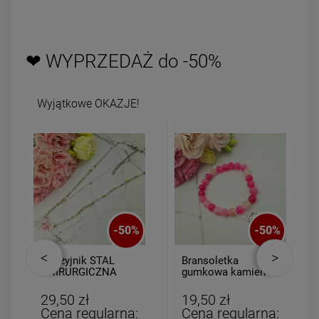
DO KOSZYKA
DO KOSZYK
❤ WYPRZEDAŻ do -50%
Wyjątkowe OKAZJE!
-
50
%
-
50
%
Naszyjnik STAL
Bransoletka
CHIRURGICZNA
gumkowa kamień
kolorowe koraliki
AGAT różowy
gwiazdki różowe
29,50 zł
19,50 zł
Cena regularna:
Cena regularna: