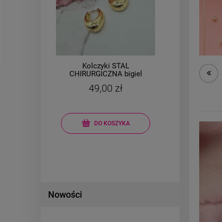
Kolczyki STAL
 i
CHIRURGICZNA bigiel
CH
elipsa grubszy dół 2 cm
ko
49,00 zł
DO KOSZYKA
Nowości