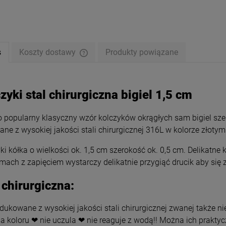
s
Koszty dostawy
Produkty powiązane
zyki stal chirurgiczna bigiel 1,5 cm
 popularny klasyczny wzór kolczyków okrągłych sam bigiel szers
ne z wysokiej jakości stali chirurgicznej 316L w kolorze złotym
ki kółka o wielkości ok. 1,5 cm szerokość ok. 0,5 cm. Delikatne 
mach z zapięciem wystarczy delikatnie przygiąć drucik aby się
ki STAL CHIRURGICZNA
Kolczyki STAL CHIRURGICZNA
 chirurgiczna:
,5 cm szerszy jasne złoto
bigiel szerszy dół 1,5 cm jasne
złoto
34,00 zł
39,00 zł
ukowane z wysokiej jakości stali chirurgicznej zwanej także nie
a koloru ❤ nie uczula ❤ nie reaguje z wodą!! Można ich prakty