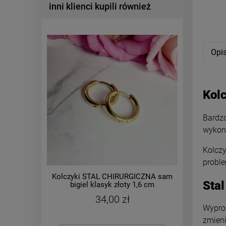
inni klienci kupili również
Opi
Kolc
Bardzo
wykona
Kolczy
proble
Kolczyki STAL CHIRURGICZNA sam
Kolczy
Stal
bigiel klasyk złoty 1,6 cm
bigiel 1
34,00 zł
Wyprod
zmieni