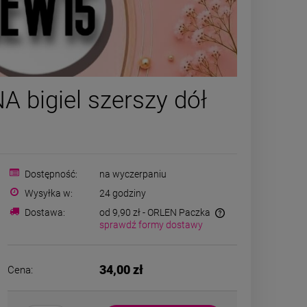
Bransoletka na stopę
ZESTAW - na
 bigiel szerszy dół
STAL CHIRURGICZNA
bransoletka
gumkowa kryształki
natural
59,00 zł
129,0
kamienie różowa
powiadom o
zobacz 
Dostępność:
na wyczerpaniu
dostępności
Wysyłka w:
24 godziny
Dostawa:
od 9,90 zł
- ORLEN Paczka
sprawdź formy dostawy
34,00 zł
Cena: