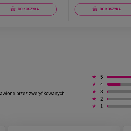
DO KOSZYKA
DO KOSZYKA
5
4
3
ystawione przez zweryfikowanych
2
1