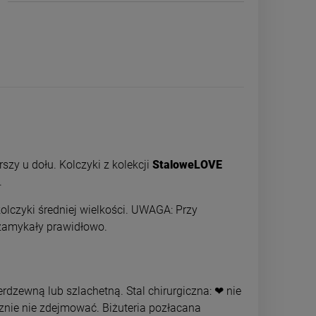
zy u dołu. Kolczyki z kolekcji
StaloweLOVE
.
kolczyki średniej wielkości. UWAGA: Przy
 zamykały prawidłowo.
Kolczyki STAL CHIRURGICZNA
Kolczyki STAL
czarne serce bigiel 2
bigiel grubszy
cyrkoni
44,00 zł
44,0
rdzewną lub szlachetną. Stal chirurgiczna: ❤ nie
cznie nie zdejmować. Biżuteria pozłacana