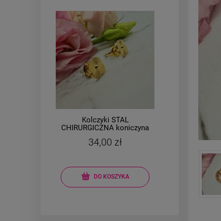
Kolczyki STAL
łe
CHIRURGICZNA koniczyna
CHIR
,6
jasne złoto
34,00 zł
DO KOSZYKA