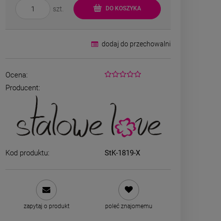
szt.
DO KOSZYKA
dodaj do przechowalni
Ocena:
Producent:
Kolczyki STAL
Kolczyk
CHIRURGICZNA kwiatek
CHIRURGICZN
zielony cyrkonia
różowy c
44,00 zł
44,00
Kod produktu:
StK-1819-X
DO KOSZYKA
DO K
zapytaj o produkt
poleć znajomemu