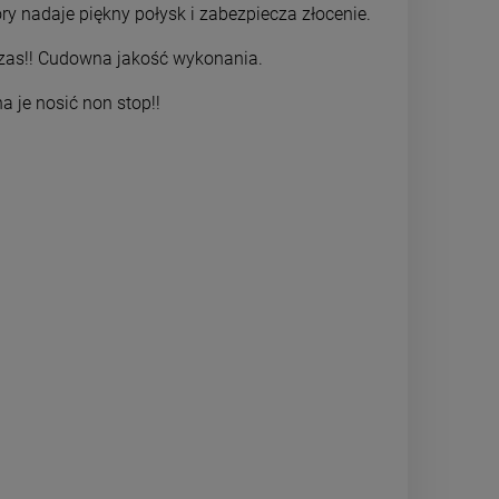
ry nadaje piękny połysk i zabezpiecza złocenie.
DO KOSZYKA
DO 
 czas!! Cudowna jakość wykonania.
a je nosić non stop!!