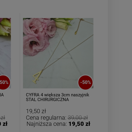
50
%
-
50
%
NA
CYFRA 4 większa 3cm naszyjnik
Naszyjnik 
STAL CHIRURGICZNA
medalion m
19,50 zł
29,50 zł
 zł
Cena regularna:
39,00 zł
Cena reg
 zł
Najniższa cena:
19,50 zł
Najniższ