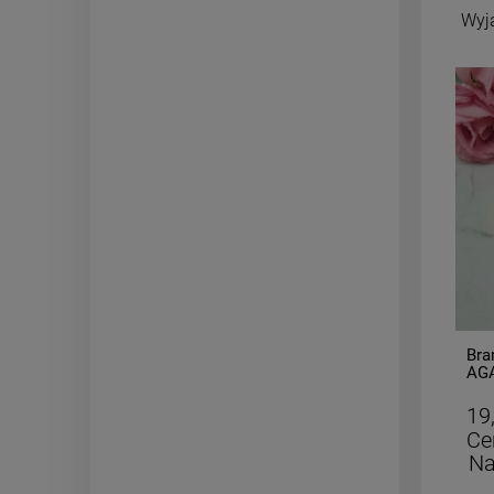
Wyj
-
50
%
Bransoletka STAL
Bra
CHIRURGICZNA podwójna
AGA
żmijka supełek
24,50 zł
19
Cena regularna:
49,00 zł
Ce
Najniższa cena:
49,00 zł
Na