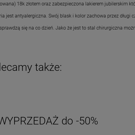
rowana) 18k złotem oraz zabezpieczona lakierem jubilerskim któ
DO KOSZYKA
DO KOSZYKA
ria jest antyalergiczna. Swój blask i kolor zachowa przez długi
sprawdzą się na co dzień. Jako że jest to stal chirurgiczna możn
lecamy także:
WYPRZEDAŻ do -50%