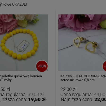
ątkowe OKAZJE!
-
50
%
-
nsoletka gumkowa kamień
Kolczyki STAL CHIRURGICZ
T żółty
serce ażurowe 0,8 cm
,50 zł
22,00 zł
na regularna:
39,00 zł
Cena regularna:
44,00
jniższa cena:
19,50 zł
Najniższa cena:
22,00