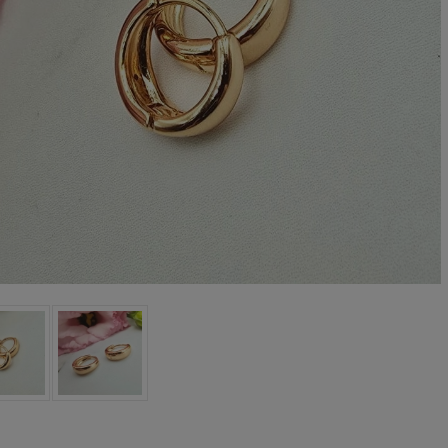
Kolczyki STAL
Kolczyki STAL
URGICZNA motylek
CHIRURGICZNA kwiatek
czarny
niebieski cyrkonia
39,00 zł
44,00 zł
DO KOSZYKA
DO KOSZYKA