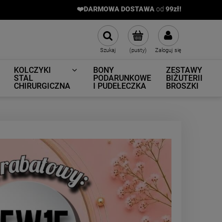
❤️DARMOWA DOSTAWA
od
9
9zł!
Szukaj
(pusty)
Zaloguj się
KOLCZYKI
BONY
ZESTAWY
STAL
PODARUNKOWE
BIŻUTERII
CHIRURGICZNA
I PUDEŁECZKA
BROSZKI