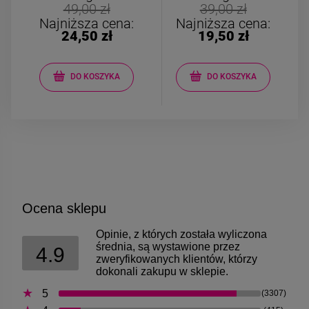
Bransoletka srebrna STAL
Bransoletka srebrn
49,00 zł
39,00 zł
CHIRURGICZNA
CHIRURGICZNA jo
Najniższa cena:
Najniższa cena:
modułowa czarne
cyrkonie
24,50 zł
19,50 zł
79,00 zł
69,00 zł
koniczyny kryształki
DO KOSZYKA
DO KOSZYKA
DO KOSZYKA
DO KOSZYK
Ocena sklepu
Opinie, z których została wyliczona
średnia, są wystawione przez
4.9
zweryfikowanych klientów, którzy
dokonali zakupu w sklepie.
5
(3307)