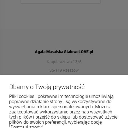
Agata Masalska StaloweLOVE.pl
Krajobrazowa 13/5
35-119 Rzeszów
572989669
Dbamy o Twoją prywatność
sklep@stalowelove.com.pl
Pliki cookies i pokrewne im technologie umożliwiają
poprawne działanie strony i są wykorzystywane do
wyświetlania reklam spersonalizowanych. Możesz
Informacje
zaakceptować wykorzystanie przez nas wszystkich
tych plików i przejść do sklepu lub dostosować użycie
O nas
plików do swoich preferencji, wybierając opcję
"Dostosuj zgody".