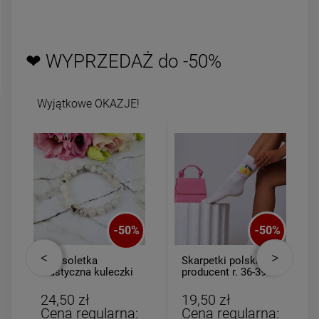
DO KOSZYKA
DO KOSZYK
❤ WYPRZEDAŻ do -50%
Wyjątkowe OKAZJE!
-
50
%
-
50
%
Bransoletka
Skarpetki polski
elastyczna kuleczki
producent r. 36-39
marmurki
Limoncello
24,50 zł
19,50 zł
Cena regularna:
Cena regularna: