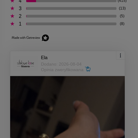
4
(415)
3
(13)
2
(5)
1
(8)
Ela
Dodano: 2026-08-04
Opinia zweryfikowana