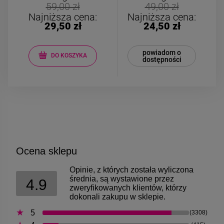
Bransoletka srebrna STAL
Bransoletka srebrn
59,00 zł
49,00 zł
CHIRURGICZNA
CHIRURGICZN
Najniższa cena:
Najniższa cena:
modułowa ażurowa
modułowa czar
29,50 zł
24,50 zł
69,00 zł
79,00 zł
cyrkonie
koniczyny kryszta
powiadom o
DO KOSZYKA
dostępności
DO KOSZYKA
DO KOSZYK
Ocena sklepu
Opinie, z których została wyliczona
średnia, są wystawione przez
4.9
zweryfikowanych klientów, którzy
dokonali zakupu w sklepie.
5
(3308)