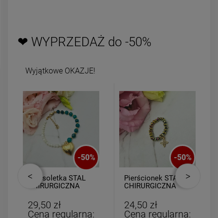
DO KOSZYKA
DO KOSZYK
❤ WYPRZEDAŻ do -50%
Wyjątkowe OKAZJE!
-
50
%
-
50
%
Bransoletka STAL
Pierścionek STAL
CHIRURGICZNA
CHIRURGICZNA
kamienie kryształki
elastyczny
serce złote
kryształki
29,50 zł
24,50 zł
opalizujące lilia
Cena regularna:
Cena regularna: