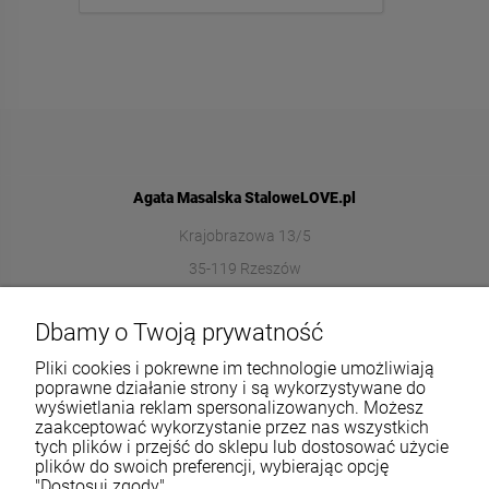
Agata Masalska StaloweLOVE.pl
Krajobrazowa 13/5
35-119 Rzeszów
572989669
Dbamy o Twoją prywatność
sklep@stalowelove.com.pl
Pliki cookies i pokrewne im technologie umożliwiają
poprawne działanie strony i są wykorzystywane do
wyświetlania reklam spersonalizowanych. Możesz
Informacje
zaakceptować wykorzystanie przez nas wszystkich
tych plików i przejść do sklepu lub dostosować użycie
O nas
plików do swoich preferencji, wybierając opcję
"Dostosuj zgody".