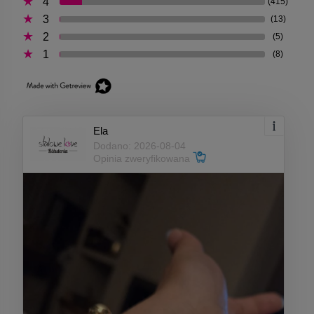
4
(415)
3
(13)
2
(5)
1
(8)
Ela
Dodano: 2026-08-04
Opinia zweryfikowana