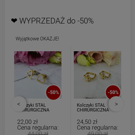
❤ WYPRZEDAŻ do -50%
Wyjątkowe OKAZJE!
-
50
%
-
50
%
Kolczyki STAL
Kolczyki STAL
CHIRURGICZNA
CHIRURGICZNA
serce ażurowe 0,8
kwadrat złoty krzyż
cm
22,00 zł
24,50 zł
Cena regularna:
Cena regularna:
44,00 zł
49,00 zł