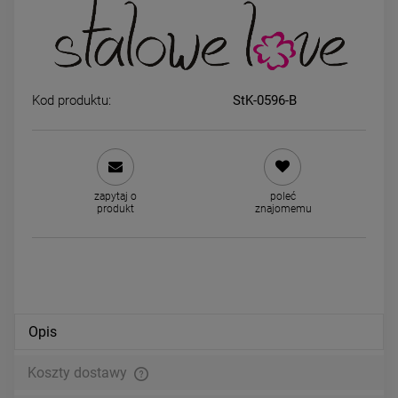
Naszyjnik STAL CHIRURGICZNA
Kolczyki STAL CHIRURGICZ
kulki złote jasne złoto 60 cm
bigiel grubszy dół 1,6 cm
Kod produktu:
StK-0596-B
39,00 zł
34,00 zł
powiadom o dostępności
powiadom o dostępności
zapytaj o
poleć
produkt
znajomemu
Opis
Koszty dostawy