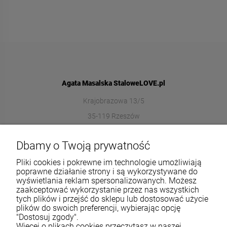
Agata Masalska StaloweLOVE.pl
Krajobrazowa 13/5
35-119 Rzeszów
572989669
Dbamy o Twoją prywatność
sklep@stalowelove.com.pl
Pliki cookies i pokrewne im technologie umożliwiają
poprawne działanie strony i są wykorzystywane do
wyświetlania reklam spersonalizowanych. Możesz
Informacje
zaakceptować wykorzystanie przez nas wszystkich
tych plików i przejść do sklepu lub dostosować użycie
O nas
plików do swoich preferencji, wybierając opcję
"Dostosuj zgody".
Więcej o plikach cookies przeczytasz w naszej
TWOJE KONTO