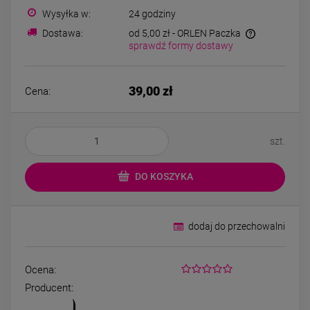
Bransoletka srebrna STAL
Bransoletka srebrn
Wysyłka w:
24 godziny
CHIRURGICZNA
CHIRURGICZN
modułowa ażurowa
modułowa czar
Dostawa:
od 5,00 zł
- ORLEN Paczka
69,00 zł
79,00 zł
cyrkonie
koniczyny kryszta
sprawdź formy dostawy
DO KOSZYKA
DO KOSZYK
39,00 zł
Cena:
szt.
DO KOSZYKA
dodaj do przechowalni
Ocena:
Producent: