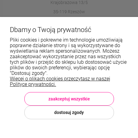
Krajobrazowa 13/5
35-119 Rzeszów
572989669
Dbamy o Twoją prywatność
sklep@stalowelove.com.pl
Pliki cookies i pokrewne im technologie umożliwiają
poprawne działanie strony i są wykorzystywane do
wyświetlania reklam spersonalizowanych. Możesz
Informacje
zaakceptować wykorzystanie przez nas wszystkich
tych plików i przejść do sklepu lub dostosować użycie
O nas
plików do swoich preferencji, wybierając opcję
"Dostosuj zgody".
Więcej o plikach cookies przeczytasz w naszej
TWOJE KONTO
Polityce prywatności.
Sklep: StaloweLOVE, Krajobrazowa 13/5, 35-119 Rzeszów, woj.
podkarpackie, NIP: 8133612433, tel.:
572 989 669
, e-mail:
sklep@stalowelove.com.pl
zaakceptuj wszystkie
dostosuj zgody
© 2026 stalowelove.com.pl . Wszelkie prawa zastrzeżone.
Styl graficzny i aplikacje ShopGadget.pl
Sklep internetowy Shoper