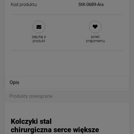
Kod produktu:
StK-0689-Ais
Kolczyki STAL CHIRURGICZNA
Kolczyki STAL CHIRURGICZ
igiel serce cyrkonie jasne złoto
bigiel czarny kryształek jas
zapytaj o
poleć
złoto
44,00 zł
34,00 zł
produkt
znajomemu
powiadom o dostępności
DO KOSZYKA
Opis
Produkty powiązane
Kolczyki stal
chirurgiczna serce większe