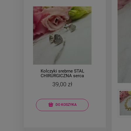
Kolczyki srebrne STAL
Brans
l
CHIRURGICZNA serca
owa
małe 0,7 cm cyrkonie
mo
39,00 zł
DO KOSZYKA