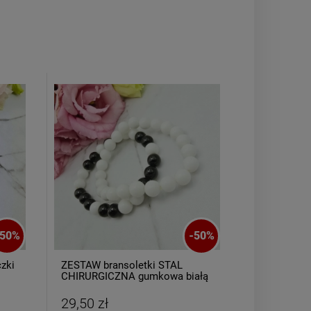
50
%
-
50
%
czki
ZESTAW bransoletki STAL
Bransoletk
CHIRURGICZNA gumkowa białą
AGAT różo
czarna
29,50 zł
19,50 zł