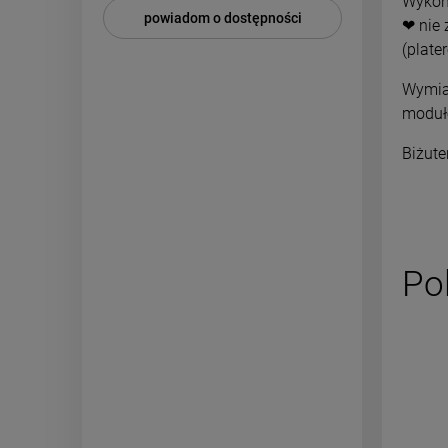
Wykona
powiadom o dostępności
❤ nie 
(plate
Wymiar
modułó
Biżute
Po