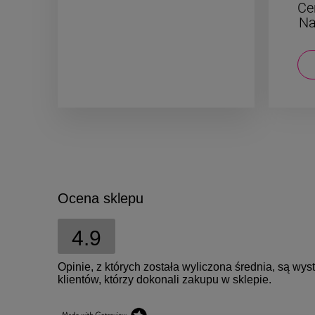
Cena regularna:
39,00 zł
Ce
Najniższa cena:
19,50 zł
Na
DO KOSZYKA
Ocena sklepu
4.9
Opinie, z których została wyliczona średnia, są w
klientów, którzy dokonali zakupu w sklepie.