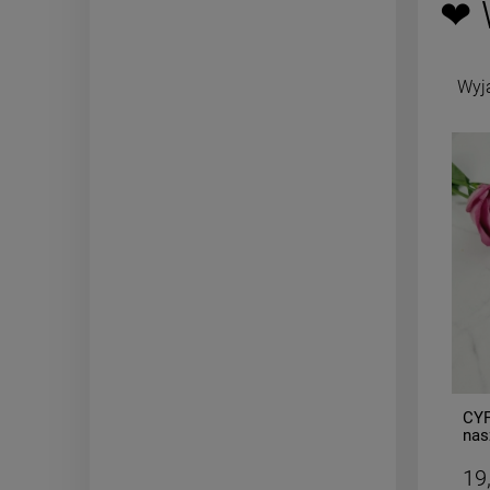
❤ 
Wyj
-
50
%
Bransoletka gumkowa kamień
CYF
AGAT czarny
nas
19,50 zł
19