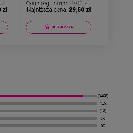
 zł
Cena regularna:
59,00 zł
Cena reg
 zł
Najniższa cena:
29,50 zł
Najniższ
DO KOSZYKA
(3308)
(415)
(13)
(5)
(8)