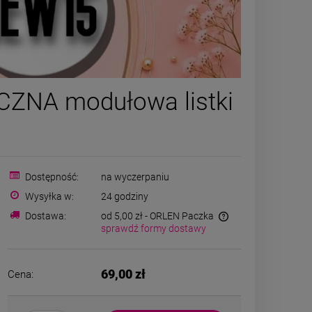
Naszyjnik STAL
Naszyjni
CZNA modułowa listki
CHIRURGICZNA trzy
CHIRURGICZ
kolorowe kryształki
kryształki m
49,00 zł
34,50
księżyc
Cena regular
Najniższa ce
DO KOSZYKA
Dostępność:
na wyczerpaniu
Wysyłka w:
24 godziny
DO K
Dostawa:
od 5,00 zł
- ORLEN Paczka
sprawdź formy dostawy
69,00 zł
Cena: