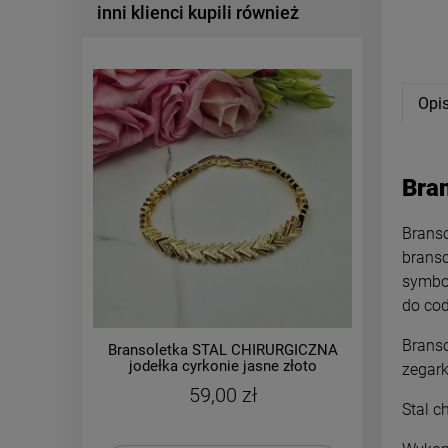
inni klienci kupili również
Opi
Bra
Branso
branso
symbol
do cod
Branso
Bransoletka STAL CHIRURGICZNA
Bransol
jodełka cyrkonie jasne złoto
modułow
zegar
59,00 zł
Stal c