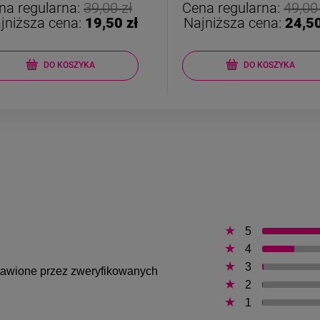
na regularna:
39,00 zł
Cena regularna:
49,00
jniższa cena:
19,50 zł
Najniższa cena:
24,50
DO KOSZYKA
DO KOSZYKA
5
4
3
ystawione przez zweryfikowanych
2
1