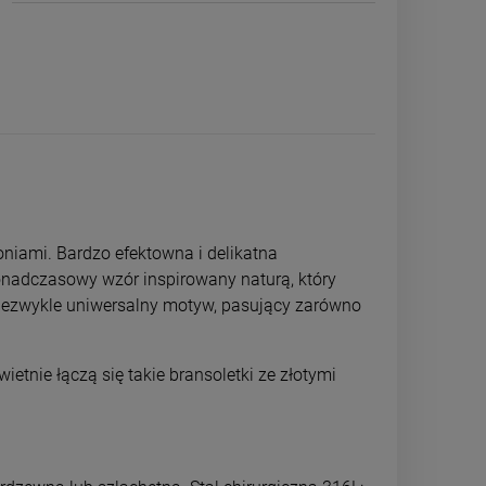
oniami. Bardzo efektowna i delikatna
 ponadczasowy wzór inspirowany naturą, który
 niezwykle uniwersalny motyw, pasujący zarówno
ietnie łączą się takie bransoletki ze złotymi
Bransoletka STAL CHIRURGICZNA
Bransoletka ST
modułowa szeroka jasne złoto
podwójna kwiatk
zł
59,00 zł
49,0