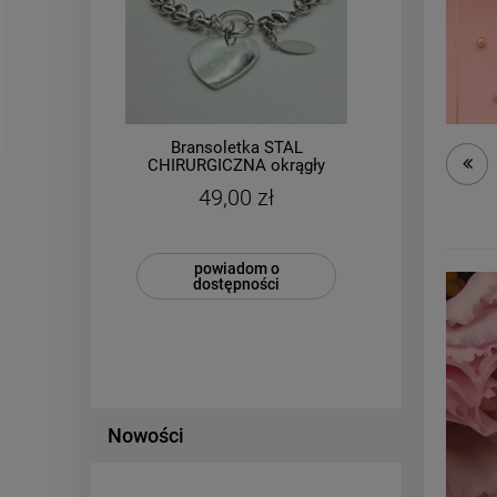
50
%
Bransoletka STAL
Bra
ion
CHIRURGICZNA okrągły
STA
splot medalion ażurowy
k
49,00 zł
srebrny kolor
00 zł
50 zł
powiadom o
dostępności
Nowości