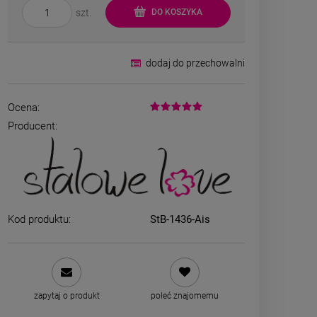
szt.
DO KOSZYKA
dodaj do przechowalni
Ocena:
Producent:
Bransoletka srebrna STAL
Bransoletka s
CHIRURGICZNA jodełka
CHIRURGICZ
cyrkonie
szeroka 
69,00 zł
49,00
Kod produktu:
StB-1436-Ais
DO KOSZYKA
DO K
zapytaj o produkt
poleć znajomemu