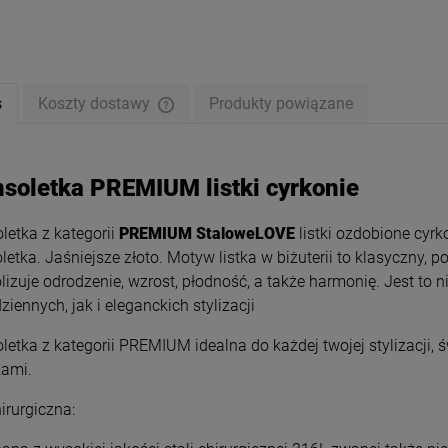
s
Koszty dostawy
Produkty powiązane
nsoletka PREMIUM listki cyrkonie
letka z kategorii
PREMIUM StaloweLOVE
listki ozdobione cyrk
letka. Jaśniejsze złoto.
Motyw listka w biżuterii to klasyczny,
izuje odrodzenie, wzrost, płodność, a także harmonię
. Jest to
ziennych, jak i eleganckich stylizacji
letka z kategorii PREMIUM idealna do każdej twojej stylizacji, św
etka STAL CHIRURGICZNA
ZESTAW STAL CHIRURGICZNA
a serca cyrkonie jasne
PREMIUM naszyjniki bransoletka
kami.
złoto
serca cyrkonie
59,00 zł
139,00 zł
hirurgiczna: