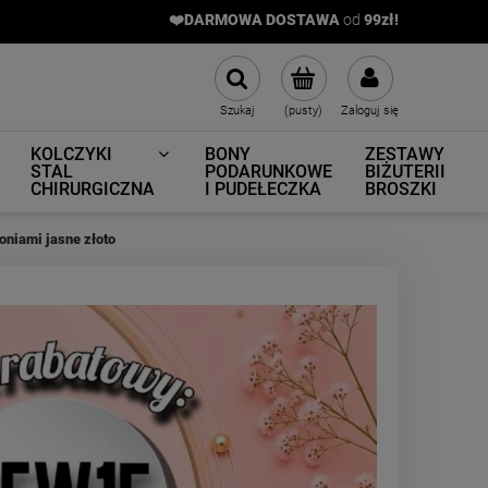
❤️DARMOWA DOSTAWA
od
9
9zł!
Szukaj
(pusty)
Zaloguj się
KOLCZYKI
BONY
ZESTAWY
STAL
PODARUNKOWE
BIŻUTERII
CHIRURGICZNA
I PUDEŁECZKA
BROSZKI
niami jasne złoto