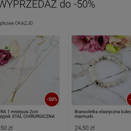
WYPRZEDAŻ do -50%
ątkowe OKAZJE!
-
50
%
-
RA 1 mniejsza 2cm
Bransoletka elastyczna kule
zyjnik STAL CHIRURGICZNA
marmurki
,50 zł
24,50 zł