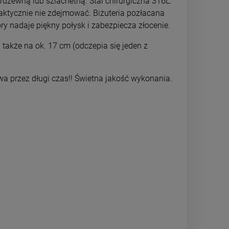
rdzewną lub szlachetną. Stal chirurgiczna 316L:
DO KOSZYKA
DO 
raktycznie nie zdejmować. Biżuteria pozłacana
ry nadaje piękny połysk i zabezpiecza złocenie.
także na ok. 17 cm (odczepia się jeden z
howa przez długi czas!! Świetna jakość wykonania.