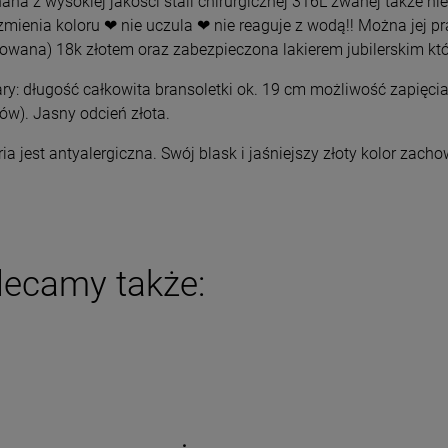
na z wysokiej jakości stali chirurgicznej 316L zwanej także nie
DO KOSZYKA
DO KOSZYKA
zmienia koloru ❤ nie uczula ❤ nie reaguje z wodą!! Można jej p
rowana) 18k złotem oraz zabezpieczona lakierem jubilerskim któ
y: długość całkowita bransoletki ok. 19 cm możliwość zapięcia 
w). Jasny odcień złota.
ria jest antyalergiczna. Swój blask i jaśniejszy złoty kolor zac
lecamy także: