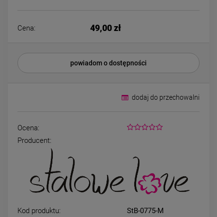
Bransoletka srebrna STAL
Bransoletka srebrn
CHIRURGICZNA
CHIRURGICZN
modułowa ażurowa
modułowa czar
69,00 zł
79,00 zł
49,00 zł
cyrkonie
koniczyny kryszta
Cena:
DO KOSZYKA
DO KOSZYK
powiadom o dostępności
dodaj do przechowalni
Ocena:
Producent:
Kod produktu:
StB-0775-M