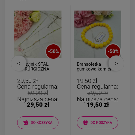
-
50
%
-
50
%
Naszyjnik STAL
Bransoletka
CHIRURGICZNA
gumkowa kamień
kolorowe koraliki
AGAT żółty
gwiazdki różowe
29,50 zł
19,50 zł
Cena regularna:
Cena regularna:
59,00 zł
39,00 zł
Najniższa cena:
Najniższa cena:
29,50 zł
19,50 zł
DO KOSZYKA
DO KOSZYKA