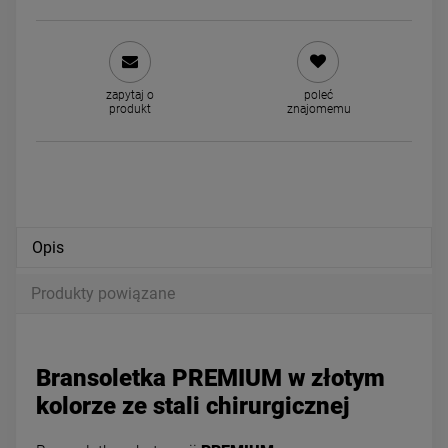
Kolczyki STAL CHIRURGICZNA
Kolczyki STAL CHIRURGICZ
zapytaj o
poleć
produkt
znajomemu
okrągły kryształek jasny i
dla dziewczynek lody
cyrkonie
39,00 zł
39,00 zł
powiadom o dostępności
powiadom o dostępności
Opis
Produkty powiązane
Bransoletka PREMIUM w złotym
kolorze ze stali chirurgicznej