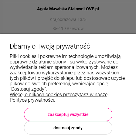
Agata Masalska StaloweLOVE.pl
Krajobrazowa 13/5
35-119 Rzeszów
572989669
Dbamy o Twoją prywatność
sklep@stalowelove.com.pl
Pliki cookies i pokrewne im technologie umożliwiają
poprawne działanie strony i są wykorzystywane do
wyświetlania reklam spersonalizowanych. Możesz
Informacje
zaakceptować wykorzystanie przez nas wszystkich
tych plików i przejść do sklepu lub dostosować użycie
O nas
plików do swoich preferencji, wybierając opcję
"Dostosuj zgody".
Więcej o plikach cookies przeczytasz w naszej
TWOJE KONTO
Polityce prywatności.
Sklep: StaloweLOVE, Krajobrazowa 13/5, 35-119 Rzeszów, woj.
podkarpackie, NIP: 8133612433, tel.:
572 989 669
, e-mail:
sklep@stalowelove.com.pl
zaakceptuj wszystkie
dostosuj zgody