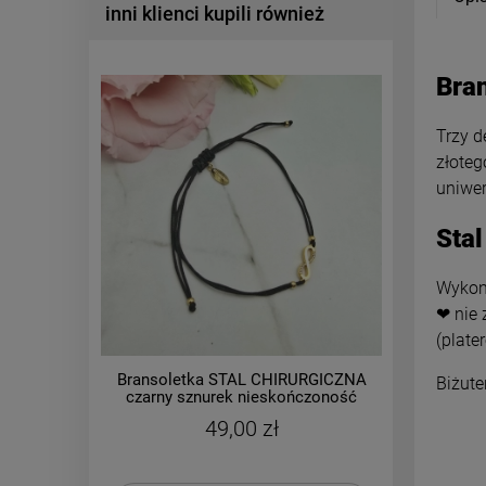
inni klienci kupili również
Bran
Trzy d
złoteg
uniwer
Stal
Wykona
❤ nie 
(plate
Bransoletka STAL CHIRURGICZNA
Bransol
Biżute
czarny sznurek nieskończoność
łapacz
cyrkonie
49,00 zł