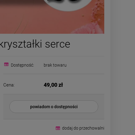
Naszyjnik kamienie
ZESTAW brans
kryształki serce
naturalne HEMATYT AGAT
CHIRURGICZN
ciemny
białą c
89,00 zł
29,50
Cena regular
Dostępność:
brak towaru
Najniższa ce
DO KOSZYKA
49,00 zł
Cena:
DO K
powiadom o dostępności
dodaj do przechowalni