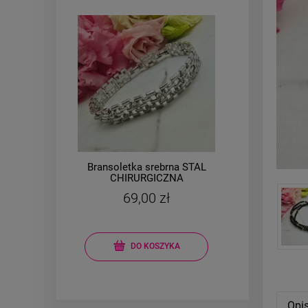
AL
Bransoletka srebrna STAL
Brans
a
CHIRURGICZNA
e
modułowa ażurowa
m
69,00 zł
cyrkonie
kon
DO KOSZYKA
Opi