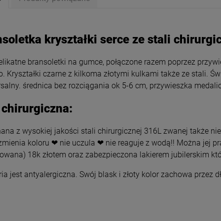
soletka kryształki serce ze stali chirurgi
elikatne bransoletki na gumce, połączone razem poprzez przywie
o. Kryształki czarne z kilkoma złotymi kulkami także ze stali. 
salny. średnica bez rozciągania ok 5-6 cm, przywieszka medali
 chirurgiczna:
na z wysokiej jakości stali chirurgicznej 316L zwanej także nie
zmienia koloru ❤ nie uczula ❤ nie reaguje z wodą!! Można jej p
rowana) 18k złotem oraz zabezpieczona lakierem jubilerskim któ
etka STAL CHIRURGICZNA
Bransoletka elastyczna kuleczki
ria jest antyalergiczna. Swój blask i złoty kolor zachowa przez 
 snów kryształki czarne
marmurki
49,00 zł
24,50 zł
Cena regularna:
49,00 zł