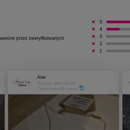
5
4
3
ystawione przez zweryfikowanych
2
1
Ania
Dodano: 2026-06-29
Opinia zweryfikowana