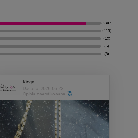
(3307)
(415)
(13)
(5)
(8)
Kinga
Dodano: 2026-06-22
Opinia zweryfikowana