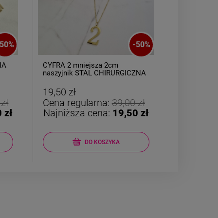
50
%
-
50
%
NA
CYFRA 2 mniejsza 2cm
Kolczyki S
naszyjnik STAL CHIRURGICZNA
dwa serca g
19,50 zł
29,50 zł
 zł
Cena regularna:
39,00 zł
Cena reg
 zł
Najniższa cena:
19,50 zł
Najniższ
DO KOSZYKA