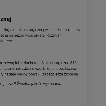
cznej
szkę ze stali chirurgicznej w kształcie serduszka
Świetna na sezon wiosna-lato. Rozmiar
on 1 cm.
rdzewną lub szlachetną. Stal chirurgiczna 316L:
raktycznie nie zdejmować. Biżuteria pozłacana
ry nadaje piękny połysk i zabezpiecza złocenie.
Kolczyki STAL CHIRURGICZNA
Bransoletka ST
długi czas!! Świetna jakość wykonania.
koniczyna szersza czarna serce
księżyc wiszący 
kryształek
49,00 zł
49,0