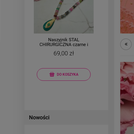
Naszyjnik STAL
B
ły
CHIRURGICZNA czarne i
CHI
wy
kolorowe kryształki
69,00 zł
medalion turkus
DO KOSZYKA
Nowości