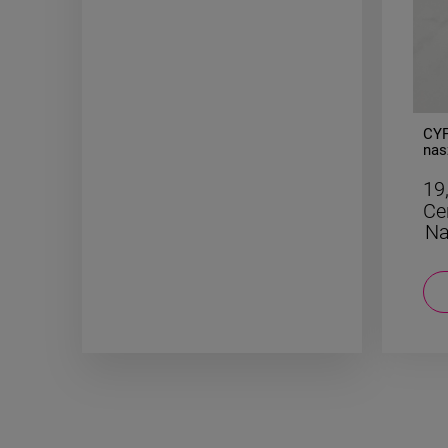
-
50
%
Bransoletka gumkowa koraliki
CYF
akrylowe ciemno srebrne
nas
19,50 zł
19
Cena regularna:
39,00 zł
Ce
Najniższa cena:
19,50 zł
Na
DO KOSZYKA