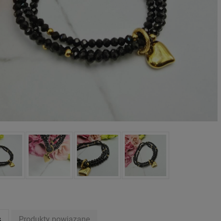
oletka srebrna STAL
Bransoletka srebrna STAL
CHIRURGICZNA
CHIRURGICZNA jodełka
odułowa czarne
cyrkonie
79,00 zł
69,00 zł
iczyny kryształki
DO KOSZYKA
DO KOSZYKA
s
Produkty powiązane