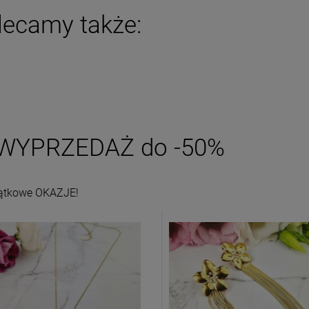
Najniższa cena:
24,50 zł
DO KOSZYKA
lecamy także:
DO KOSZYKA
WYPRZEDAŻ do -50%
ątkowe OKAZJE!