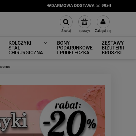
❤️DARMOWA DOSTAWA
od
9
9zł!
Szukaj
(pusty)
Zaloguj się
KOLCZYKI
BONY
ZESTAWY
STAL
PODARUNKOWE
BIŻUTERII
CHIRURGICZNA
I PUDEŁECZKA
BROSZKI
 serce