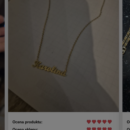
Ocena produktu:
O
Ocena sklepu:
O