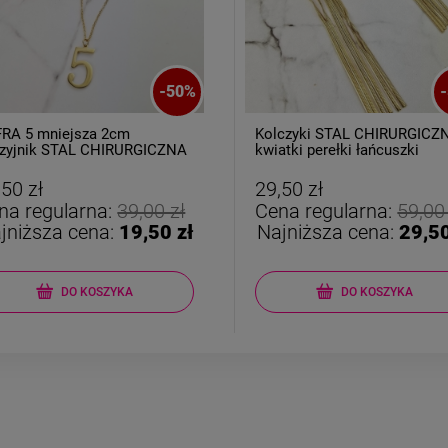
-
50
%
-
RA 5 mniejsza 2cm
Kolczyki STAL CHIRURGICZ
zyjnik STAL CHIRURGICZNA
kwiatki perełki łańcuszki
,50 zł
29,50 zł
na regularna:
39,00 zł
Cena regularna:
59,00
jniższa cena:
19,50 zł
Najniższa cena:
29,50
DO KOSZYKA
DO KOSZYKA