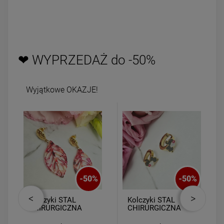
❤ WYPRZEDAŻ do -50%
Wyjątkowe OKAZJE!
-
50
%
-
50
%
Kolczyki STAL
Kolczyki STAL
CHIRURGICZNA
CHIRURGICZNA
liście wiszące
bigiel słonik szary