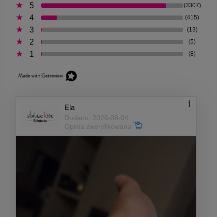
5
(3307)
4
(415)
3
(13)
2
(5)
1
(8)
Ela
Dodano: 2026-08-04
Opinia zweryfikowana