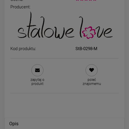
Producent:
Bransoletka STAL
Bransoletka STAL
CHIRURGICZNA gumkowa
CHIRURGICZNA gumkowa zł
czarne kulki ONYKS 0,4 cm
kryształki 0,2 cm
29,00 zł
19,00 zł
Kod produktu:
StB-0298-M
DO KOSZYKA
DO KOSZYKA
zapytaj o
poleć
produkt
znajomemu
Opis