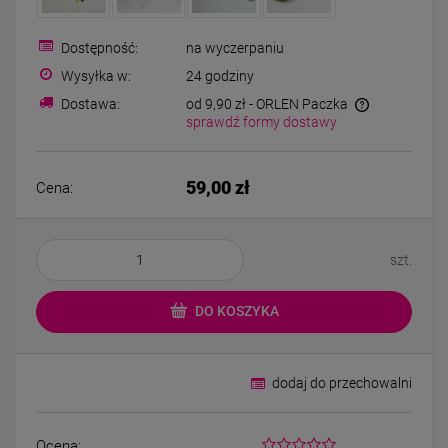
Kolczyki STAL
Naszyjnik STA
CHIRURGICZNA bigiel
CHIRURGICZNA kon
koniczynki różowy
kryształek jasn
Dostępność:
na wyczerpaniu
44,00 zł
49,00 zł
kryształek
Wysyłka w:
24 godziny
Dostawa:
od 9,90 zł
- ORLEN Paczka
sprawdź formy dostawy
DO KOSZYKA
DO KOSZYK
59,00 zł
Cena:
szt.
DO KOSZYKA
dodaj do przechowalni
Ocena: