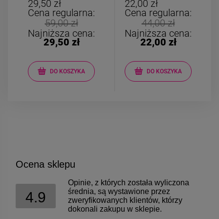
burgundowe
biały
29,50 zł
22,00 zł
ażurowe
Cena regularna:
Cena regularna:
59,00 zł
44,00 zł
Najniższa cena:
Najniższa cena:
29,50 zł
22,00 zł
DO KOSZYKA
DO KOSZYKA
Ocena sklepu
Opinie, z których została wyliczona
średnia, są wystawione przez
4.9
zweryfikowanych klientów, którzy
dokonali zakupu w sklepie.