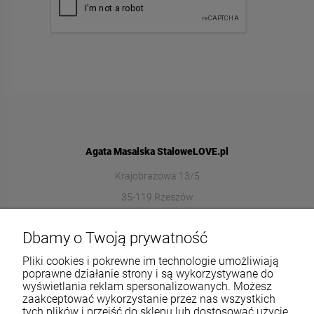
Agata Masalska StaloweLOVE.pl
Krajobrazowa 13/5
35-119 Rzeszów
572989669
Dbamy o Twoją prywatność
sklep@stalowelove.com.pl
Pliki cookies i pokrewne im technologie umożliwiają
poprawne działanie strony i są wykorzystywane do
wyświetlania reklam spersonalizowanych. Możesz
Informacje
zaakceptować wykorzystanie przez nas wszystkich
tych plików i przejść do sklepu lub dostosować użycie