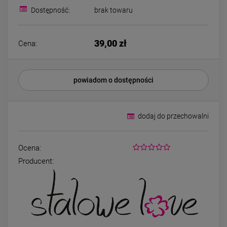
Bransoletka srebrna STAL
Bransoletka srebrn
Dostępność:
brak towaru
CHIRURGICZNA
CHIRURGICZNA jo
modułowa czarne
cyrkonie
79,00 zł
69,00 zł
koniczyny kryształki
39,00 zł
Cena:
DO KOSZYKA
DO KOSZYK
powiadom o dostępności
dodaj do przechowalni
Ocena:
Producent: