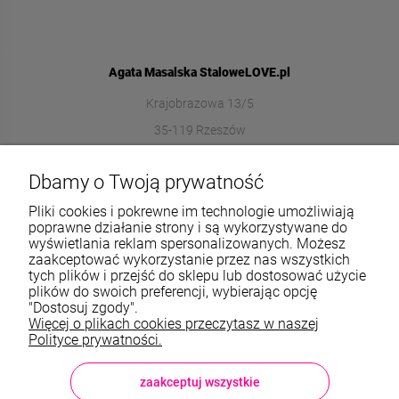
Agata Masalska StaloweLOVE.pl
Krajobrazowa 13/5
35-119 Rzeszów
572989669
Dbamy o Twoją prywatność
sklep@stalowelove.com.pl
Pliki cookies i pokrewne im technologie umożliwiają
poprawne działanie strony i są wykorzystywane do
wyświetlania reklam spersonalizowanych. Możesz
Informacje
zaakceptować wykorzystanie przez nas wszystkich
tych plików i przejść do sklepu lub dostosować użycie
O nas
plików do swoich preferencji, wybierając opcję
"Dostosuj zgody".
Więcej o plikach cookies przeczytasz w naszej
TWOJE KONTO
Polityce prywatności.
Sklep: StaloweLOVE, Krajobrazowa 13/5, 35-119 Rzeszów, woj.
podkarpackie, NIP: 8133612433, tel.:
572 989 669
, e-mail:
sklep@stalowelove.com.pl
zaakceptuj wszystkie