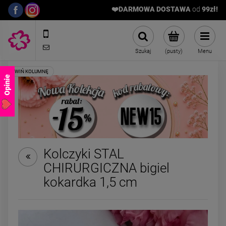
❤️DARMOWA DOSTAWA
od
9
9zł!
572989669
sklep@stalowelove.com.pl
Szukaj
(pusty)
Menu
Opinie
Kolczyki STAL
CHIRURGICZNA bigiel
Kolczyki STAL
Kolczyki STAL
kokardka 1,5 cm
CHIRURGICZNA bigiel
CHIRURGICZNA kw
serce kryształek cyrkonie
kryształki różo
44,00 zł
39,00 zł
jasne złoto