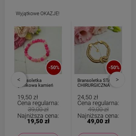
Wyjątkowe OKAZJE!
-
50
%
-
50
%
Bransoletka
Bransoletka STAL
gumkowa kamień
CHIRURGICZNA
AGAT różowy
podwójna żmijka
supełek
19,50 zł
24,50 zł
Cena regularna:
Cena regularna:
39,00 zł
49,00 zł
Najniższa cena:
Najniższa cena:
19,50 zł
49,00 zł