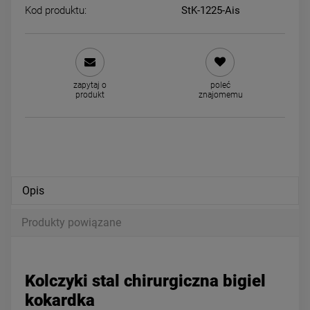
Kod produktu:
StK-1225-Ais
Naszyjnik STAL CHIRURGICZNA
Kolczyki STAL CHIRURGICZ
nieskończoność czarne
bigiel 1 cm czarne kryształki
zapytaj o
poleć
kryształki cyrkonie
cyrkonie
49,00 zł
34,00 zł
produkt
znajomemu
powiadom o dostępności
DO KOSZYKA
Opis
Produkty powiązane
Kolczyki stal chirurgiczna bigiel
kokardka